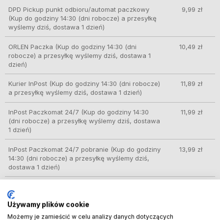
DPD Pickup punkt odbioru/automat paczkowy
9,99 zł
(Kup do godziny 14:30 (dni robocze) a przesyłkę
wyślemy dziś, dostawa 1 dzień)
ORLEN Paczka
(Kup do godziny 14:30 (dni
10,49 zł
robocze) a przesyłkę wyślemy dziś, dostawa 1
dzień)
Kurier InPost
(Kup do godziny 14:30 (dni robocze)
11,89 zł
a przesyłkę wyślemy dziś, dostawa 1 dzień)
InPost Paczkomat 24/7
(Kup do godziny 14:30
11,99 zł
(dni robocze) a przesyłkę wyślemy dziś, dostawa
1 dzień)
InPost Paczkomat 24/7 pobranie
(Kup do godziny
13,99 zł
14:30 (dni robocze) a przesyłkę wyślemy dziś,
dostawa 1 dzień)
InPost Kurier Pobranie
(Kup do godziny 14:30 (dni
13,99 zł
robocze) a przesyłkę wyślemy dziś, dostawa 1
dzień)
Używamy plików cookie
Możemy je zamieścić w celu analizy danych dotyczących