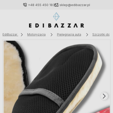
+48 455 450 183
sklep@edibazzar.pl
EdiBazzar
Motoryzacja
Pielęgnacja auta
Szczotki do 
Zaloguj się
Załóż konto
Wybierz coś dla siebie z naszej aktualnej oferty lub
zaloguj się, aby przywrócić dodane produkty do listy
z poprzedniej sesji.