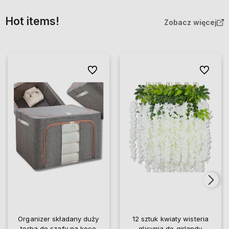
Hot items!
Zobacz więcej
Do ulubionych
Do ulubio
Organizer składany duży
12 sztuk kwiaty wisteria
torba do szafy na koce
glicynia do girlandy