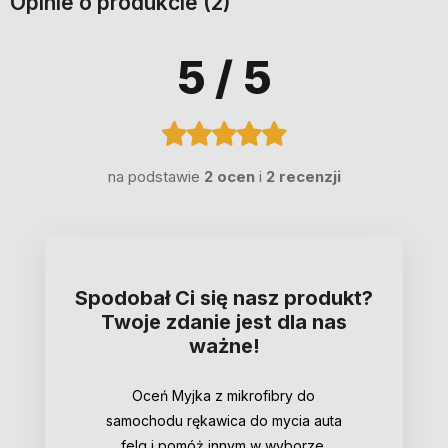
Opinie o produkcie (2)
5
/ 5
na podstawie
2 ocen
i
2 recenzji
Spodobał Ci się nasz produkt?
Twoje zdanie jest dla nas
ważne!
Oceń Myjka z mikrofibry do
samochodu rękawica do mycia auta
felg i pomóż innym w wyborze.