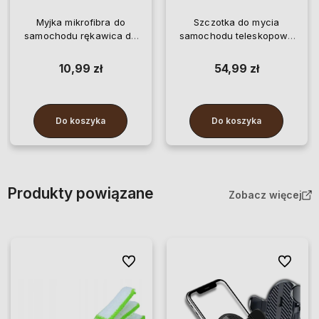
Myjka mikrofibra do
Szczotka do mycia
samochodu rękawica do
samochodu teleskopowa
mycia auta felg dwustronna
ze złączką do węża
10,99 zł
54,99 zł
Do koszyka
Do koszyka
Produkty powiązane
Zobacz więcej
Do ulubionych
Do ulubi