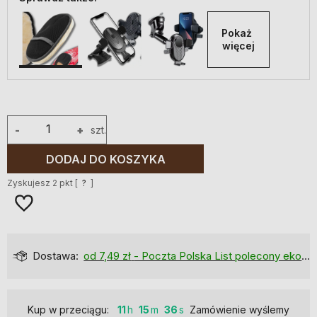
Pokaż 
więcej
-
+
szt.
DODAJ DO KOSZYKA
Zyskujesz
2
pkt [
?
]
Dostawa:
od 7,49 zł
- Poczta Polska List polecony ekonomiczny
Kup w przeciągu:
11
15
35
Zamówienie wyślemy