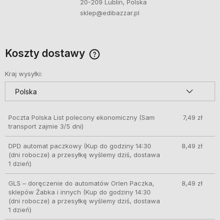
20-209 Lublin, Polska
sklep@edibazzar.pl
Koszty dostawy
Cena nie zawiera ewentualnych kosztów płatności
Kraj wysyłki:
Poczta Polska List polecony ekonomiczny
(Sam
7,49 zł
transport zajmie 3/5 dni)
DPD automat paczkowy
(Kup do godziny 14:30
8,49 zł
(dni robocze) a przesyłkę wyślemy dziś, dostawa
1 dzień)
GLS – doręczenie do automatów Orlen Paczka,
8,49 zł
sklepów Żabka i innych
(Kup do godziny 14:30
(dni robocze) a przesyłkę wyślemy dziś, dostawa
1 dzień)