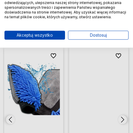
Kurier DPD
(Kup do godziny 14:30 (dni robocze) a
13,99 zł
odwiedzających, ulepszenia naszej strony internetowej, pokazania
spersonalizowanych treści i zapewnienia Państwu wspaniałego
przesyłkę wyślemy dziś, dostawa 1 dzień)
doświadczenia na stronie internetowej. Aby uzyskać więcej informacji
na temat plików cookie, których używamy, otwórz ustawienia.
Inne z tej kategorii
Akceptuj wszystko
Dostosuj
ionych
ionych
Do ulubionych
Do ulubionych
Do ulubio
Do ulubio