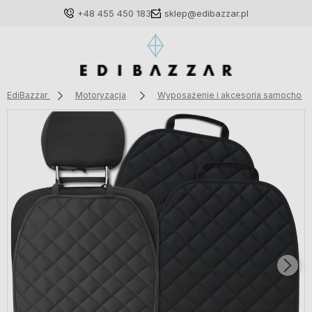
+48 455 450 183
sklep@edibazzar.pl
EdiBazzar
Motoryzacja
Wyposażenie i akcesoria samochod
Zaloguj się
Załóż konto
Wybierz coś dla siebie z naszej aktualnej oferty lub
zaloguj się, aby przywrócić dodane produkty do listy
z poprzedniej sesji.