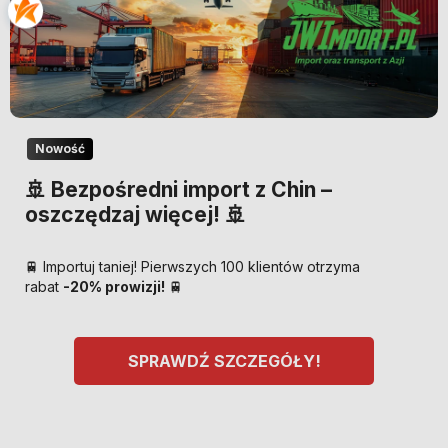
Nowość
🚢 Bezpośredni import z Chin –
oszczędzaj więcej! 🚢
🚆 Importuj taniej! Pierwszych 100 klientów otrzyma
rabat
-20% prowizji!
🚆
SPRAWDŹ SZCZEGÓŁY!