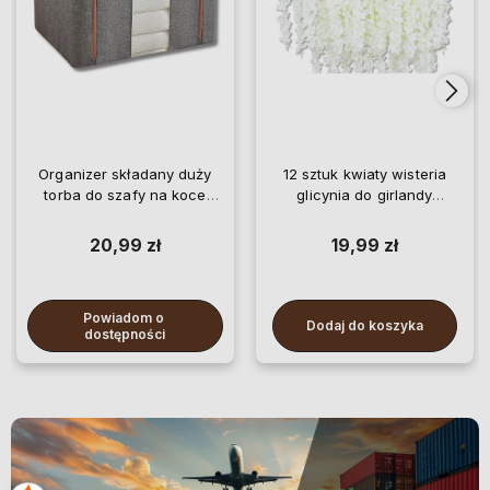
Organizer składany duży
12 sztuk kwiaty wisteria
torba do szafy na koce
glicynia do girlandy
pościel ubrania
wiszące
20,99 zł
19,99 zł
Powiadom o 
Dodaj do koszyka
dostępności