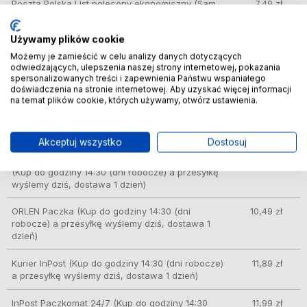
Poczta Polska List polecony ekonomiczny
(Sam
7,49 zł
transport zajmie 3/5 dni)
Używamy plików cookie
DPD automat paczkowy
(Kup do godziny 14:30
8,49 zł
(dni robocze) a przesyłkę wyślemy dziś, dostawa
Możemy je zamieścić w celu analizy danych dotyczących
odwiedzających, ulepszenia naszej strony internetowej, pokazania
1 dzień)
spersonalizowanych treści i zapewnienia Państwu wspaniałego
doświadczenia na stronie internetowej. Aby uzyskać więcej informacji
GLS – doręczenie do automatów Orlen Paczka,
8,49 zł
na temat plików cookie, których używamy, otwórz ustawienia.
sklepów Żabka i innych
(Kup do godziny 14:30
(dni robocze) a przesyłkę wyślemy dziś, dostawa
1 dzień)
Akceptuj wszystko
Dostosuj
DPD Pickup punkt odbioru/automat paczkowy
9,99 zł
(Kup do godziny 14:30 (dni robocze) a przesyłkę
wyślemy dziś, dostawa 1 dzień)
ORLEN Paczka
(Kup do godziny 14:30 (dni
10,49 zł
robocze) a przesyłkę wyślemy dziś, dostawa 1
dzień)
Kurier InPost
(Kup do godziny 14:30 (dni robocze)
11,89 zł
a przesyłkę wyślemy dziś, dostawa 1 dzień)
InPost Paczkomat 24/7
(Kup do godziny 14:30
11,99 zł