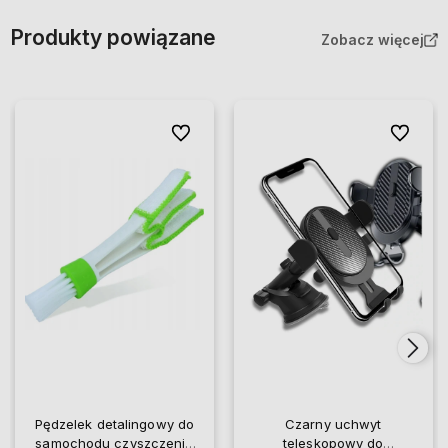
Produkty powiązane
Zobacz więcej
Do ulubionych
Do ulubio
Pędzelek detalingowy do
Czarny uchwyt
samochodu czyszczenia
teleskopowy do