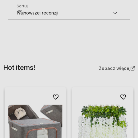
Sortuj
wg
Hot items!
Zobacz więcej
Do ulubionych
Do ulubio