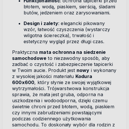
Funkcjonalność
: ochrona tapicerki przed
błotem, wodą, piaskiem, sierścią, śladami
butów, jedzeniem oraz zarysowaniami.
Design i zalety
: elegancki pikowany
wzór, łatwość czyszczenia (wystarczy
wilgotna ściereczka), trwałość i
estetyczny wygląd przez długi czas.
Praktyczna
mata ochronna na siedzenie
samochodowe
to niezawodny sposób, aby
zadbać o czystość i zabezpieczenie tapicerki
w Twoim aucie. Produkt jest
nowy
i wykonany
z wysokiej jakości materiału
Kodura
600x600
, który słynie ze swojej wyjątkowej
wytrzymałości. Trójwarstwowa konstrukcja
sprawia, że mata jest gruba, odporna na
uszkodzenia i wodoodporna, dzięki czemu
świetnie chroni przed błotem, wodą, piaskiem
czy innymi zabrudzeniami powstającymi
podczas codziennego użytkowania
samochodu. To doskonały wybór dla rodzin z