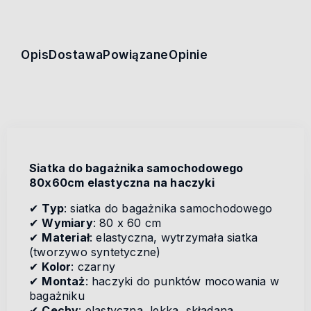
Opis
Dostawa
Powiązane
Opinie
Siatka do bagażnika samochodowego
80x60cm elastyczna na haczyki
✔
Typ
: siatka do bagażnika samochodowego
✔
Wymiary
: 80 x 60 cm
✔
Materiał
: elastyczna, wytrzymała siatka
(tworzywo syntetyczne)
✔
Kolor
: czarny
✔
Montaż
: haczyki do punktów mocowania w
bagażniku
✔
Cechy
: elastyczna, lekka, składana