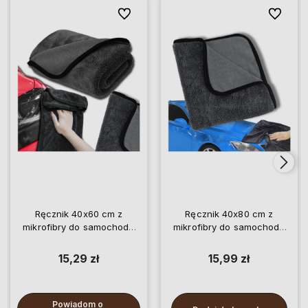
Do ulubionych
Do ulubio
Ręcznik 40x60 cm z
Ręcznik 40x80 cm z
mikrofibry do samochodu
mikrofibry do samochodu
ściereczka do czyszczenia
ściereczka do czyszczenia
osuszania
osuszania
15,29 zł
15,99 zł
Powiadom o 