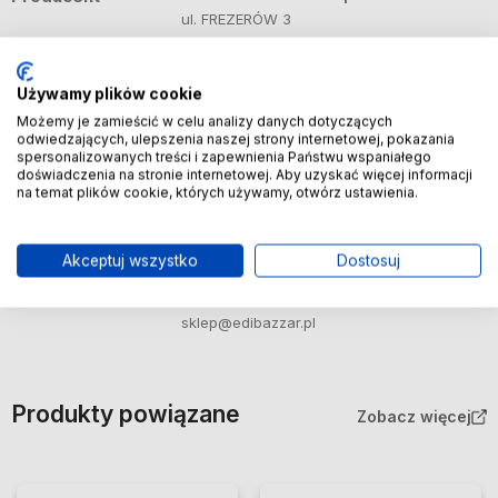
ul. FREZERÓW 3
20-209 Lublin, Polska
sklep@edibazzar.pl
Używamy plików cookie
Osoba
JEWELRY WATCHES Sp.zo.o.
Możemy je zamieścić w celu analizy danych dotyczących
odwiedzających, ulepszenia naszej strony internetowej, pokazania
odpowiedzialna
ul. FREZERÓW 3
spersonalizowanych treści i zapewnienia Państwu wspaniałego
na terenie UE
20-209 Lublin, Polska
doświadczenia na stronie internetowej. Aby uzyskać więcej informacji
na temat plików cookie, których używamy, otwórz ustawienia.
sklep@edibazzar.pl
Importer
JEWELRY WATCHES Sp.zo.o.
Akceptuj wszystko
Dostosuj
ul. FREZERÓW 3
20-209 Lublin, Polska
sklep@edibazzar.pl
Produkty powiązane
Zobacz więcej