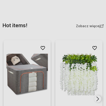
Hot items!
Zobacz więcej
Do ulubionych
Do ulubio