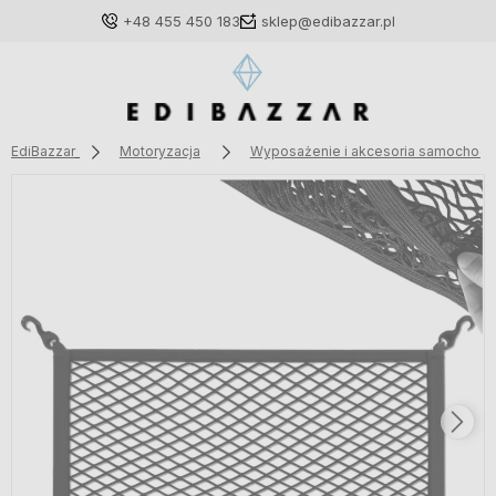
+48 455 450 183
sklep@edibazzar.pl
EdiBazzar
Motoryzacja
Wyposażenie i akcesoria samochod
Zaloguj się
Załóż konto
Wybierz coś dla siebie z naszej aktualnej oferty lub
zaloguj się, aby przywrócić dodane produkty do listy
z poprzedniej sesji.