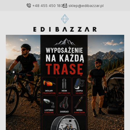
+48 455 450 183
sklep@edibazzar.pl
Zaloguj się
Załóż konto
Wybierz coś dla siebie z naszej aktualnej oferty lub
zaloguj się, aby przywrócić dodane produkty do listy
z poprzedniej sesji.