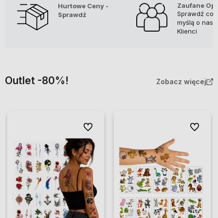
Zaufane Opi
Hurtowe Ceny -
Sprawdź co
Sprawdź
myślą o nas i
Klienci
Outlet -80%!
Zobacz więcej
Do ulubionych
Do ulubio