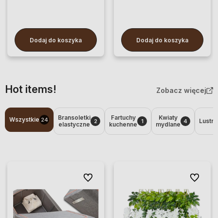
Dodaj do koszyka
Dodaj do koszyka
Hot items!
Zobacz więcej
Bransoletki
Fartuchy
Kwiaty
Wszystkie
24
Lustrz
2
1
4
elastyczne
kuchenne
mydlane
Do ulubionych
Do ulubio