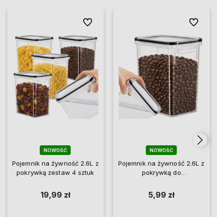
Do ulubionych
Do ulubio
NOWOŚĆ
NOWOŚĆ
Pojemnik na żywność 2.6L z
Pojemnik na żywność 2.6L z
pokrywką zestaw 4 sztuk
pokrywką do
przechowywania
19,99 zł
5,99 zł