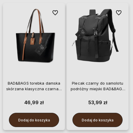
Do ulubionych
Do ulubi
BAD&BAGS torebka damska
Plecak czarny do samolotu
skórzana klasyczna czarna z
podróżny miejski BAD&BAGS
brązową wstawką shopper
wodoodporny
46,99 zł
53,99 zł
Dodaj do koszyka
Dodaj do koszyka