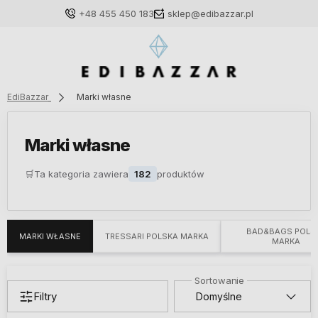
+48 455 450 183
sklep@edibazzar.pl
EdiBazzar
Marki własne
Zaloguj się
Marki własne
Załóż konto
🛒
Ta kategoria zawiera
182
produktów
BAD&BAGS POLS
MARKI WŁASNE
TRESSARI POLSKA MARKA
Wybierz coś dla siebie z naszej aktualnej oferty lub
MARKA
zaloguj się, aby przywrócić dodane produkty do listy
z poprzedniej sesji.
Filtry