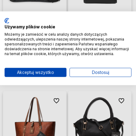
BAD&BAGS torba biznesowa
BAD&BAGS torebka damska
Używamy plików cookie
podróżna do samolotu bagaż
skórzana shopper klasyczna
Możemy je zamieścić w celu analizy danych dotyczących
podręczny czarna
czarna
odwiedzających, ulepszenia naszej strony internetowej, pokazania
29,99 zł
39,99 zł
spersonalizowanych treści i zapewnienia Państwu wspaniałego
doświadczenia na stronie internetowej. Aby uzyskać więcej informacji
na temat plików cookie, których używamy, otwórz ustawienia.
Dodaj do koszyka
Dodaj do koszyka
Akceptuj wszystko
Dostosuj
Do ulubionych
Do ulubi