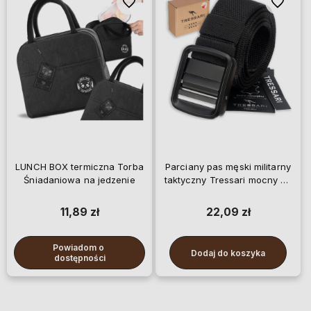
Do ulubionych
Do ulubi
LUNCH BOX termiczna Torba
Parciany pas męski militarny
Śniadaniowa na jedzenie
taktyczny Tressari mocny do
spodni
11,89 zł
22,09 zł
Powiadom o 
Dodaj do koszyka
dostępności