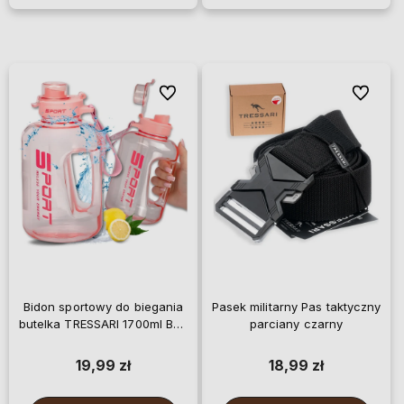
Do ulubionych
Do ulubi
Bidon sportowy do biegania
Pasek militarny Pas taktyczny
butelka TRESSARI 1700ml BPA
parciany czarny
FREE PC na wodę
19,99 zł
18,99 zł