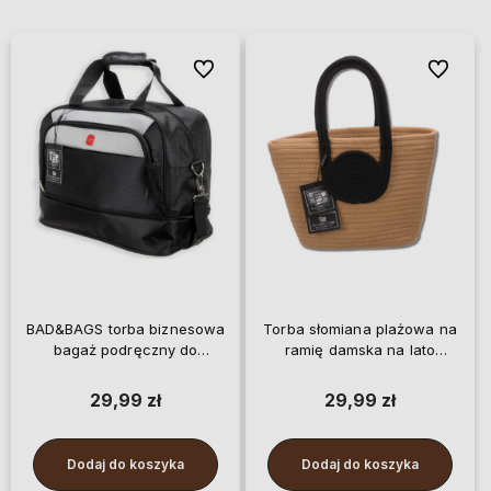
Do ulubionych
Do ulubi
BAD&BAGS torba biznesowa
Torba słomiana plażowa na
bagaż podręczny do
ramię damska na lato
samolotu podróżna
BAD&BAGS mała
29,99 zł
29,99 zł
Dodaj do koszyka
Dodaj do koszyka