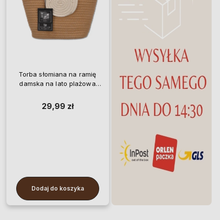
Torba słomiana na ramię
damska na lato plażowa
BAD&BAGS mała
29,99 zł
Dodaj do koszyka