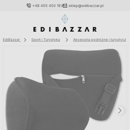
+48 455 450 183
sklep@edibazzar.pl
EdiBazzar
Sport i Turystyka
Akcesoria podróżne i turystyczn
Zaloguj się
Załóż konto
Wybierz coś dla siebie z naszej aktualnej oferty lub
zaloguj się, aby przywrócić dodane produkty do listy
z poprzedniej sesji.