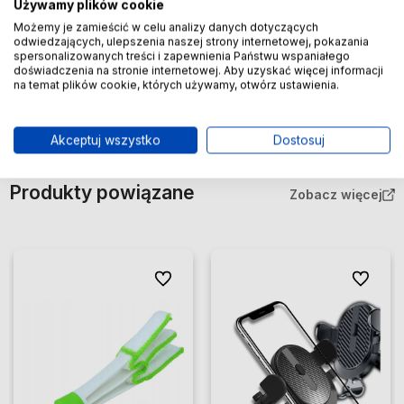
Używamy plików cookie
sklep@edibazzar.pl
Możemy je zamieścić w celu analizy danych dotyczących
odwiedzających, ulepszenia naszej strony internetowej, pokazania
spersonalizowanych treści i zapewnienia Państwu wspaniałego
Importer
JEWELRY WATCHES Sp.zo.o.
doświadczenia na stronie internetowej. Aby uzyskać więcej informacji
ul. FREZERÓW 3
na temat plików cookie, których używamy, otwórz ustawienia.
20-209 Lublin, Polska
sklep@edibazzar.pl
Akceptuj wszystko
Dostosuj
Produkty powiązane
Zobacz więcej
Do ulubionych
Do ulubio