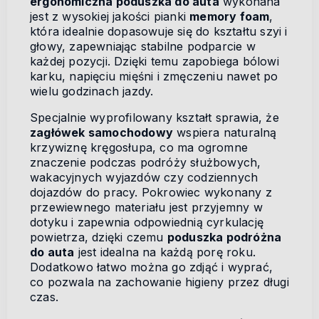
ergonomiczna poduszka do auta
wykonana
jest z wysokiej jakości pianki
memory foam
,
która idealnie dopasowuje się do kształtu szyi i
głowy, zapewniając stabilne podparcie w
każdej pozycji. Dzięki temu zapobiega bólowi
karku, napięciu mięśni i zmęczeniu nawet po
wielu godzinach jazdy.
Specjalnie wyprofilowany kształt sprawia, że
zagłówek samochodowy
wspiera naturalną
krzywiznę kręgosłupa, co ma ogromne
znaczenie podczas podróży służbowych,
wakacyjnych wyjazdów czy codziennych
dojazdów do pracy. Pokrowiec wykonany z
przewiewnego materiału jest przyjemny w
dotyku i zapewnia odpowiednią cyrkulację
powietrza, dzięki czemu
poduszka podróżna
do auta
jest idealna na każdą porę roku.
Dodatkowo łatwo można go zdjąć i wyprać,
co pozwala na zachowanie higieny przez długi
czas.