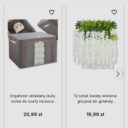
Do ulubionych
Do ulubio
Organizer składany duży
12 sztuk kwiaty wisteria
torba do szafy na koce
glicynia do girlandy
pościel ubrania
wiszące
20,99 zł
19,99 zł