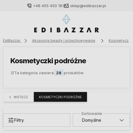
+48 455 450 183
sklep@edibazzar.pl
EdiBazzar
Akcesoria beauty i przechowywanie
Kosmetyczki i
Zaloguj się
Kosmetyczki podróżne
Załóż konto
🛒
Ta kategoria zawiera
28
produktów
WSTECZ
KOSMETYCZKI PODRÓŻNE
Wybierz coś dla siebie z naszej aktualnej oferty lub
zaloguj się, aby przywrócić dodane produkty do listy
z poprzedniej sesji.
Filtry