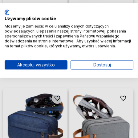
Używamy plików cookie
Kosmetyczka wisząca czarna
Kosmetyczka wisząca na
Możemy je zamieścić w celu analizy danych dotyczących
wodoodporna duża
haczyk rozkładana Organizer
odwiedzających, ulepszenia naszej strony internetowej, pokazania
przezroczysta
spersonalizowanych treści i zapewnienia Państwu wspaniałego
16,99 zł
16,14 zł
doświadczenia na stronie internetowej. Aby uzyskać więcej informacji
na temat plików cookie, których używamy, otwórz ustawienia.
Powiadom o 
Dodaj do koszyka
dostępności
Akceptuj wszystko
Dostosuj
Do ulubionych
Do ulubi