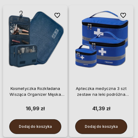
Do ulubionych
Do ulubi
Kosmetyczka Rozkładana
Apteczka medyczna 3 szt
Wisząca Organizer Męska
zestaw na leki podróżna
XXL
organizer
16,99 zł
41,39 zł
Dodaj do koszyka
Dodaj do koszyka