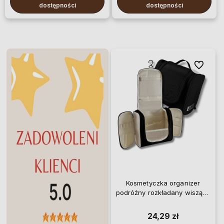
dostępności
dostępności
Do ulubio
Kosmetyczka organizer
podróżny rozkładany wiszący
pojemny duży
24,29 zł