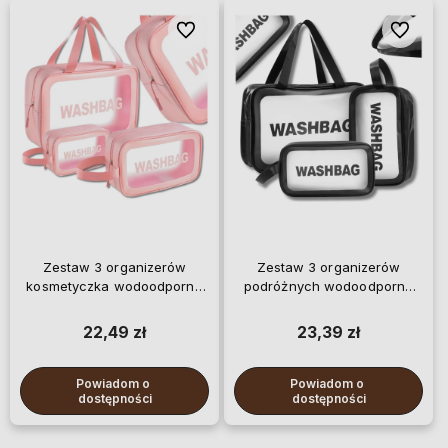
Do ulubionych
Do ulubi
Zestaw 3 organizerów
Zestaw 3 organizerów
kosmetyczka wodoodporna
podróżnych wodoodporne
na podróż
kosmetyczki
22,49 zł
23,39 zł
Powiadom o 
Powiadom o 
dostępności
dostępności