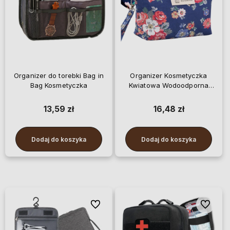
Organizer do torebki Bag in
Organizer Kosmetyczka
Bag Kosmetyczka
Kwiatowa Wodoodporna
Pojemna Na Zamek
13,59 zł
16,48 zł
Dodaj do koszyka
Dodaj do koszyka
Do ulubionych
Do ulubi