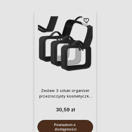
Do ulubionych
Zestaw 3 sztuki organizer
przezroczysty kosmetyczka
do walizki
30,59 zł
Powiadom o 
dostępności