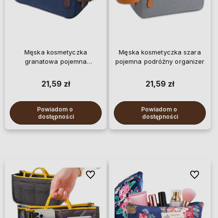
Męska kosmetyczka
Męska kosmetyczka szara
granatowa pojemna
pojemna podróżny organizer
podróżny organizer
21,59 zł
21,59 zł
Powiadom o 
Powiadom o 
dostępności
dostępności
Do ulubionych
Do ulubi