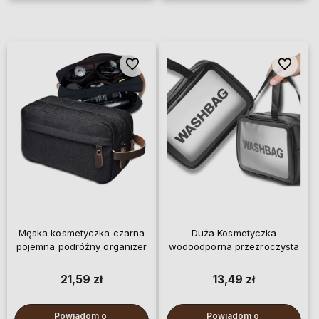
Do ulubionych
Do ulubi
Męska kosmetyczka czarna
Duża Kosmetyczka
pojemna podróżny organizer
wodoodporna przezroczysta
21,59 zł
13,49 zł
Powiadom o 
Powiadom o 