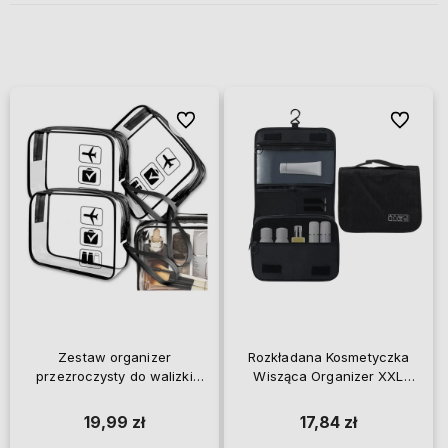
Do ulubionych
Do ulubi
Zestaw organizer
Rozkładana Kosmetyczka
przezroczysty do walizki
Wisząca Organizer XXL
kosmetyczka 3 sztuki
Męska
19,99 zł
17,84 zł