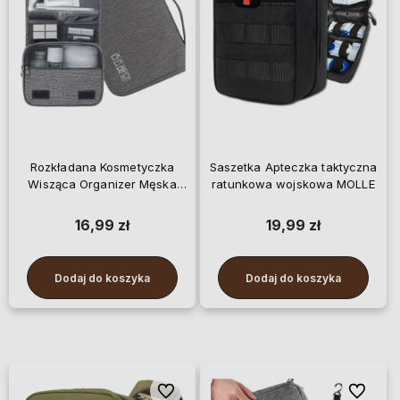
Rozkładana Kosmetyczka
Saszetka Apteczka taktyczna
Wisząca Organizer Męska
ratunkowa wojskowa MOLLE
XXL
16,99 zł
19,99 zł
Dodaj do koszyka
Dodaj do koszyka
Do ulubionych
Do ulubi