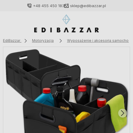
+48 455 450 183
sklep@edibazzar.pl
EdiBazzar
Motoryzacja
Wyposażenie i akcesoria samochod
Zaloguj się
Załóż konto
Wybierz coś dla siebie z naszej aktualnej oferty lub
zaloguj się, aby przywrócić dodane produkty do listy
z poprzedniej sesji.