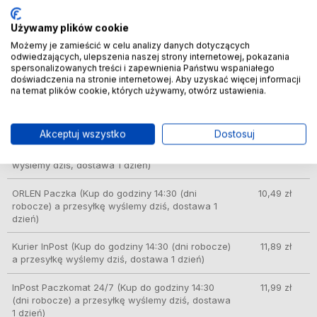
DPD automat paczkowy
(Kup do godziny 14:30
8,49 zł
Używamy plików cookie
(dni robocze) a przesyłkę wyślemy dziś, dostawa
1 dzień)
Możemy je zamieścić w celu analizy danych dotyczących
odwiedzających, ulepszenia naszej strony internetowej, pokazania
spersonalizowanych treści i zapewnienia Państwu wspaniałego
GLS – doręczenie do automatów Orlen Paczka,
8,49 zł
doświadczenia na stronie internetowej. Aby uzyskać więcej informacji
sklepów Żabka i innych
(Kup do godziny 14:30
na temat plików cookie, których używamy, otwórz ustawienia.
(dni robocze) a przesyłkę wyślemy dziś, dostawa
1 dzień)
Akceptuj wszystko
Dostosuj
DPD Pickup punkt odbioru/automat paczkowy
9,99 zł
(Kup do godziny 14:30 (dni robocze) a przesyłkę
wyślemy dziś, dostawa 1 dzień)
ORLEN Paczka
(Kup do godziny 14:30 (dni
10,49 zł
robocze) a przesyłkę wyślemy dziś, dostawa 1
dzień)
Kurier InPost
(Kup do godziny 14:30 (dni robocze)
11,89 zł
a przesyłkę wyślemy dziś, dostawa 1 dzień)
InPost Paczkomat 24/7
(Kup do godziny 14:30
11,99 zł
(dni robocze) a przesyłkę wyślemy dziś, dostawa
1 dzień)