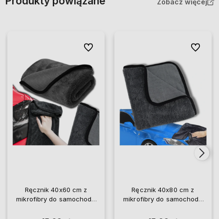
Produkty powiązane
Zobacz więcej
Do ulubionych
Do ulubio
Ręcznik 40x60 cm z
Ręcznik 40x80 cm z
mikrofibry do samochodu
mikrofibry do samochodu
ściereczka do czyszczenia
ściereczka do czyszczenia
osuszania
osuszania