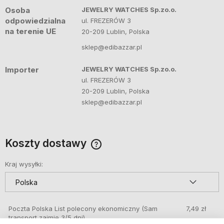
Osoba
JEWELRY WATCHES Sp.zo.o.
odpowiedzialna
ul. FREZERÓW 3
na terenie UE
20-209 Lublin, Polska
sklep@edibazzar.pl
Importer
JEWELRY WATCHES Sp.zo.o.
ul. FREZERÓW 3
20-209 Lublin, Polska
sklep@edibazzar.pl
Koszty dostawy
Cena nie zawiera ewentualnych kosztów płatności
Kraj wysyłki:
Poczta Polska List polecony ekonomiczny
(Sam
7,49 zł
transport zajmie 3/5 dni)