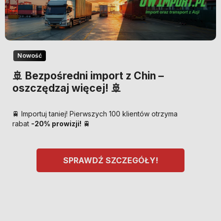
Nowość
🚢 Bezpośredni import z Chin –
oszczędzaj więcej! 🚢
🚆 Importuj taniej! Pierwszych 100 klientów otrzyma
rabat
-20% prowizji!
🚆
SPRAWDŹ SZCZEGÓŁY!