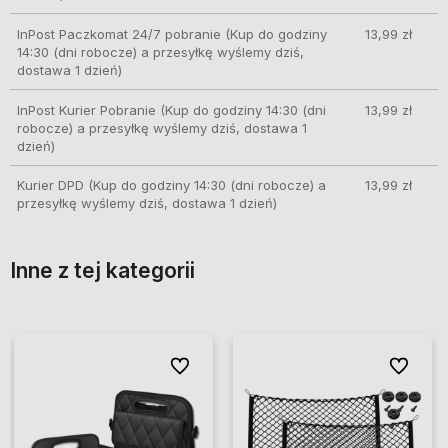
InPost Paczkomat 24/7 pobranie
(Kup do godziny
13,99 zł
14:30 (dni robocze) a przesyłkę wyślemy dziś,
dostawa 1 dzień)
InPost Kurier Pobranie
(Kup do godziny 14:30 (dni
13,99 zł
robocze) a przesyłkę wyślemy dziś, dostawa 1
dzień)
Kurier DPD
(Kup do godziny 14:30 (dni robocze) a
13,99 zł
przesyłkę wyślemy dziś, dostawa 1 dzień)
Inne z tej kategorii
ionych
ionych
Do ulubionych
Do ulubionych
Do ulubio
Do ulubio