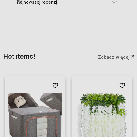
Hot items!
Zobacz więcej
Do ulubionych
Do ulubio