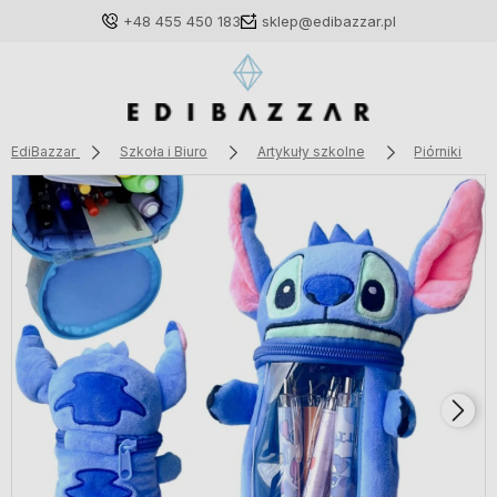
+48 455 450 183
sklep@edibazzar.pl
EdiBazzar
Szkoła i Biuro
Artykuły szkolne
Piórniki
Zaloguj się
Załóż konto
Wybierz coś dla siebie z naszej aktualnej oferty lub
zaloguj się, aby przywrócić dodane produkty do listy
z poprzedniej sesji.