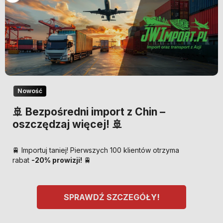
Nowość
🚢 Bezpośredni import z Chin –
oszczędzaj więcej! 🚢
🚆 Importuj taniej! Pierwszych 100 klientów otrzyma
rabat
-20% prowizji!
🚆
SPRAWDŹ SZCZEGÓŁY!