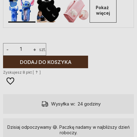
Pokaż 
więcej
-
+
szt.
DODAJ DO KOSZYKA
Zyskujesz
8
pkt [
?
]
Dostawa:
od 7,49 zł
- Poczta Polska List polecony ekonomiczny
Dzisiaj odpoczywamy 😅. Paczkę nadamy w najbliższy dzień
roboczy.