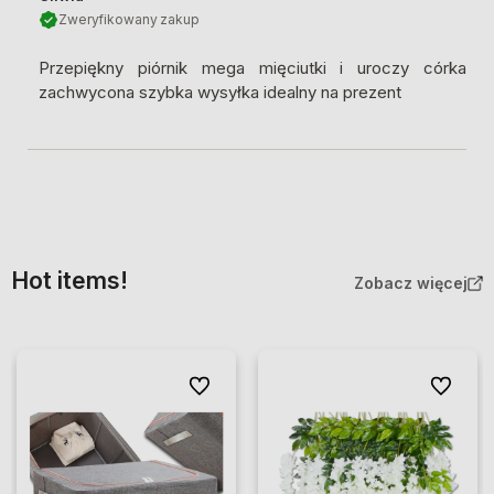
Zweryfikowany zakup
Przepiękny piórnik mega mięciutki i uroczy córka
zachwycona szybka wysyłka idealny na prezent
Hot items!
Zobacz więcej
Do ulubionych
Do ulubio