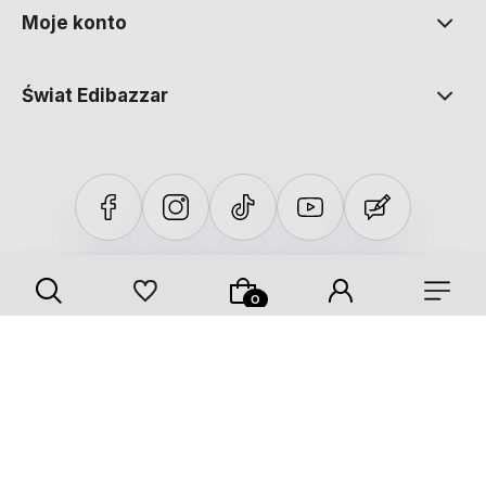
Moje konto
Świat Edibazzar
Sklep internetowy Shoper Premium
Szablon Shoper Modern 3.0™
od GrowCommerce