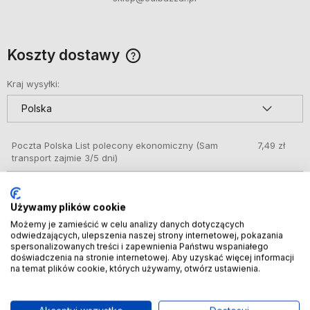
Koszty dostawy
Cena nie zawiera ewentualnych kosztów płatności
Kraj wysyłki:
Poczta Polska List polecony ekonomiczny
(Sam
7,49 zł
transport zajmie 3/5 dni)
DPD automat paczkowy
(Kup do godziny 14:30
8,49 zł
(dni robocze) a przesyłkę wyślemy dziś, dostawa
Używamy plików cookie
1 dzień)
Możemy je zamieścić w celu analizy danych dotyczących
odwiedzających, ulepszenia naszej strony internetowej, pokazania
GLS – doręczenie do automatów Orlen Paczka,
8,49 zł
spersonalizowanych treści i zapewnienia Państwu wspaniałego
sklepów Żabka i innych
(Kup do godziny 14:30
doświadczenia na stronie internetowej. Aby uzyskać więcej informacji
(dni robocze) a przesyłkę wyślemy dziś, dostawa
na temat plików cookie, których używamy, otwórz ustawienia.
1 dzień)
DPD Pickup punkt odbioru/automat paczkowy
9,99 zł