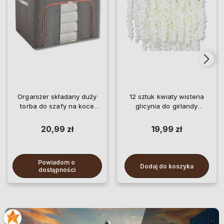
Organizer składany duży
12 sztuk kwiaty wisteria
torba do szafy na koce
glicynia do girlandy
pościel ubrania
wiszące
20,99 zł
19,99 zł
Powiadom o 
Dodaj do koszyka
dostępności