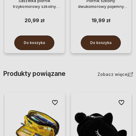
Saszetka piórnik
Piórnik szkolny
trzykomorowy szkolny
dwukomorowy pojemny
pojemny akcesoria
saszetka Kapibara duży
maskotka Kapibara
rozkładany
20,99 zł
19,99 zł
Do koszyka
Do koszyka
Produkty powiązane
Zobacz więcej
Do ulubionych
Do ulubi