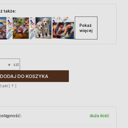
ź także:
Pokaż 
więcej
+
szt.
DODAJ DO KOSZYKA
0
pkt [
?
]
ostępność:
duża ilość