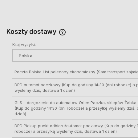
Koszty dostawy
Kraj wysyłki:
Cena nie zawiera ewentualnych
kosztów płatności
Poczta Polska List polecony ekonomiczny
(Sam transport zajmie
DPD automat paczkowy
(Kup do godziny 14:30 (dni robocze) a 
wyślemy dziś, dostawa 1 dzień)
GLS – doręczenie do automatów Orlen Paczka, sklepów Żabka i
(Kup do godziny 14:30 (dni robocze) a przesyłkę wyślemy dziś,
dzień)
DPD Pickup punkt odbioru/automat paczkowy
(Kup do godziny 1
robocze) a przesyłkę wyślemy dziś, dostawa 1 dzień)