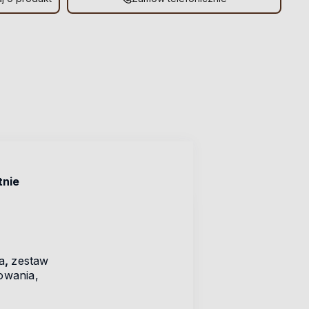
tnie
a
,
zestaw
owania,