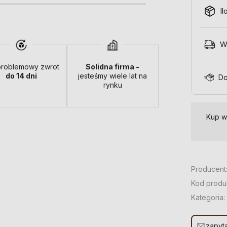
Il
W
roblemowy zwrot
Solidna firma -
do 14 dni
jesteśmy wiele lat na
Do
rynku
Kup w
Producent
Kod produ
Kategoria:
zapyta