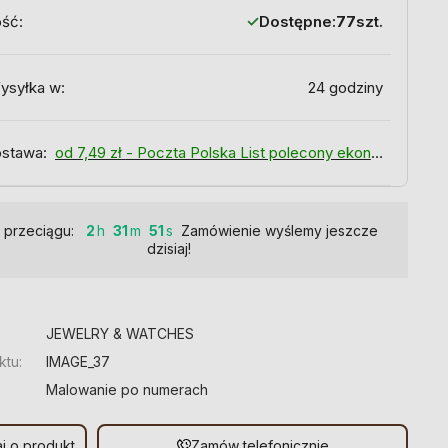
ość:
Dostępne:
77
szt.
ysyłka w:
24 godziny
stawa:
od 7,49 zł
- Poczta Polska List polecony ekonomiczny
 przeciągu:
2
31
50
Zamówienie wyślemy jeszcze
dzisiaj!
:
JEWELRY & WATCHES
ktu:
IMAGE_37
Malowanie po numerach
j o produkt
Zamów telefonicznie