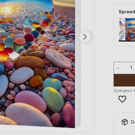
Sprawd
-
Zyskujesz
1
D