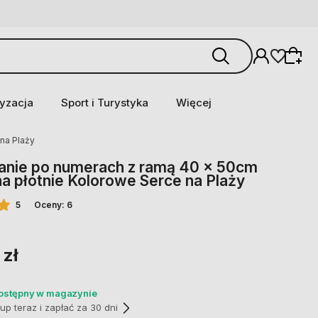
yzacja
Sport i Turystyka
Więcej
na Plaży
nie po numerach z ramą 40 x 50cm
na płótnie Kolorowe Serce na Plaży
5
Oceny: 6
 zł
dostępny w magazynie
p teraz i zapłać za 30 dni