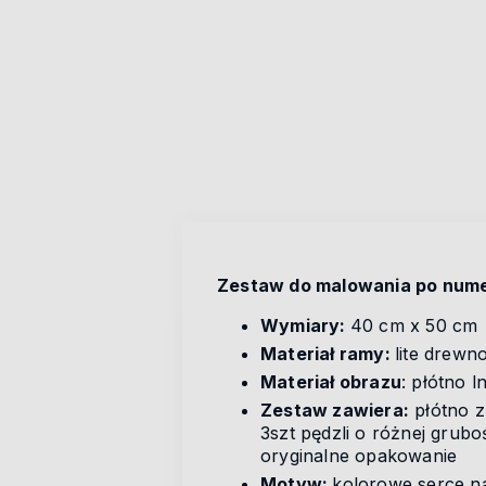
Zestaw do malowania po nume
Wymiary:
40 cm x 50 cm
Materiał ramy:
lite drewn
Materiał obrazu
: płótno l
Zestaw zawiera:
płótno z
3szt pędzli o różnej grubo
oryginalne opakowanie
Motyw:
kolorowe serce n