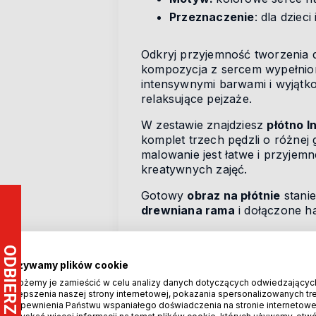
Przeznaczenie
: dla dzieci
Odkryj przyjemność tworzenia 
kompozycja z sercem wypełnio
intensywnymi barwami i wyjątko
relaksujące pejzaże.
W zestawie znajdziesz
płótno 
komplet trzech pędzli o różnej
malowanie jest łatwe i przyjem
kreatywnych zajęć.
Gotowy
obraz na płótnie
stanie
drewniana rama
i dołączone h
Malowanie po numerach to świ
sprawdzi się także jako wyjątko
wnętrz.
Używamy plików cookie
Możemy je zamieścić w celu analizy danych dotyczących odwiedzającyc
ulepszenia naszej strony internetowej, pokazania spersonalizowanych treś
zapewnienia Państwu wspaniałego doświadczenia na stronie internetowe