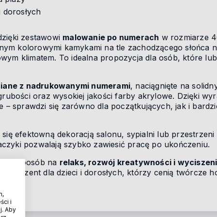
 i dorosłych
dzięki zestawowi
malowanie po numerach
w rozmiarze 4
nym kolorowymi kamykami na tle zachodzącego słońca
wym klimatem. To idealna propozycja dla osób, które lubi
lniane z nadrukowanymi numerami
, naciągnięte na solidn
 grubości oraz wysokiej jakości farby akrylowe. Dzięki w
ne – sprawdzi się zarówno dla początkujących, jak i bar
 się efektowną dekoracją salonu, sypialni lub przestrzen
aczyki pozwalają szybko zawiesić pracę po ukończeniu.
etny sposób na
relaks, rozwój kreatywności i wyciszeni
wy prezent dla dzieci i dorosłych, którzy cenią twórcze h
h,
ci i
j. Aby