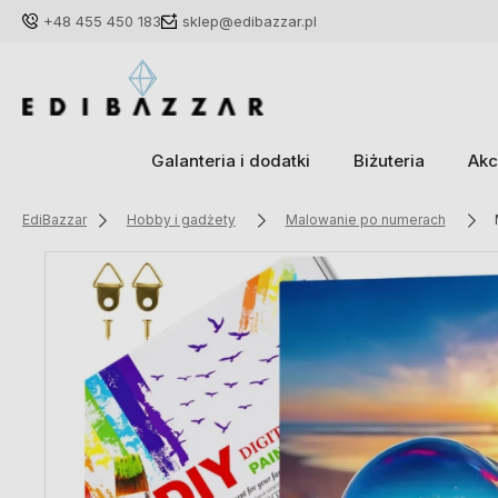
+48 455 450 183
sklep@edibazzar.pl
Galanteria i dodatki
Biżuteria
Akc
EdiBazzar
Hobby i gadżety
Malowanie po numerach