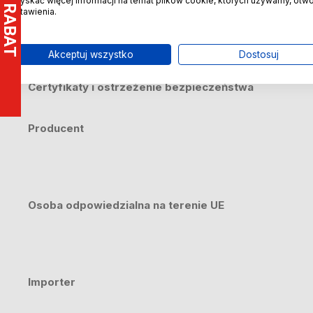
uzyskać więcej informacji na temat plików cookie, których używamy, otw
ustawienia.
Bezpieczeństwo
Akceptuj wszystko
Dostosuj
Certyfikaty i ostrzeżenie bezpieczeństwa
Producent
Osoba odpowiedzialna na terenie UE
Importer