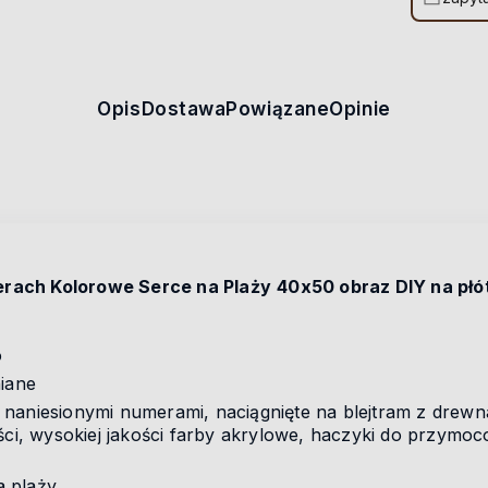
Opis
Dostawa
Powiązane
Opinie
rach Kolorowe Serce na Plaży
40x50 obraz DIY na płó
o
niane
 naniesionymi numerami, naciągnięte na blejtram z drewn
ści, wysokiej jakości farby akrylowe, haczyki do przymoc
a plaży