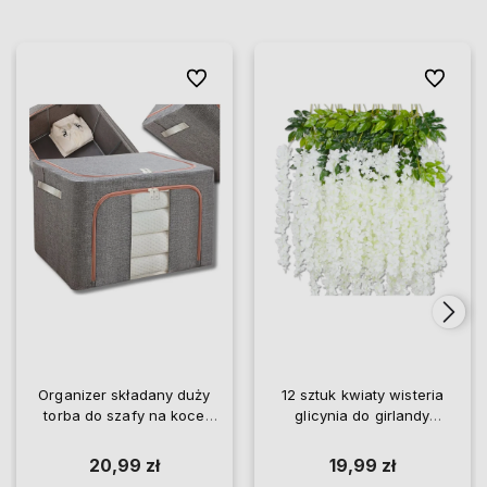
Do ulubionych
Do ulubio
Organizer składany duży
12 sztuk kwiaty wisteria
torba do szafy na koce
glicynia do girlandy
pościel ubrania
wiszące
20,99 zł
19,99 zł