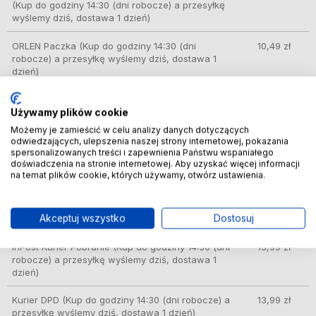
(Kup do godziny 14:30 (dni robocze) a przesyłkę
wyślemy dziś, dostawa 1 dzień)
ORLEN Paczka
(Kup do godziny 14:30 (dni
10,49 zł
robocze) a przesyłkę wyślemy dziś, dostawa 1
dzień)
Kurier InPost
(Kup do godziny 14:30 (dni robocze)
11,89 zł
a przesyłkę wyślemy dziś, dostawa 1 dzień)
Używamy plików cookie
Możemy je zamieścić w celu analizy danych dotyczących
InPost Paczkomat 24/7
(Kup do godziny 14:30
11,99 zł
odwiedzających, ulepszenia naszej strony internetowej, pokazania
(dni robocze) a przesyłkę wyślemy dziś, dostawa
spersonalizowanych treści i zapewnienia Państwu wspaniałego
doświadczenia na stronie internetowej. Aby uzyskać więcej informacji
1 dzień)
na temat plików cookie, których używamy, otwórz ustawienia.
InPost Paczkomat 24/7 pobranie
(Kup do godziny
13,99 zł
14:30 (dni robocze) a przesyłkę wyślemy dziś,
Akceptuj wszystko
Dostosuj
dostawa 1 dzień)
InPost Kurier Pobranie
(Kup do godziny 14:30 (dni
13,99 zł
robocze) a przesyłkę wyślemy dziś, dostawa 1
dzień)
Kurier DPD
(Kup do godziny 14:30 (dni robocze) a
13,99 zł
przesyłkę wyślemy dziś, dostawa 1 dzień)