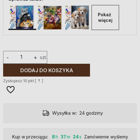
Pokaż 
więcej
-
+
szt.
DODAJ DO KOSZYKA
Zyskujesz
10
pkt [
?
]
Wysyłka w:
24 godziny
Kup w przeciągu:
8
37
23
Zamówienie wyślemy