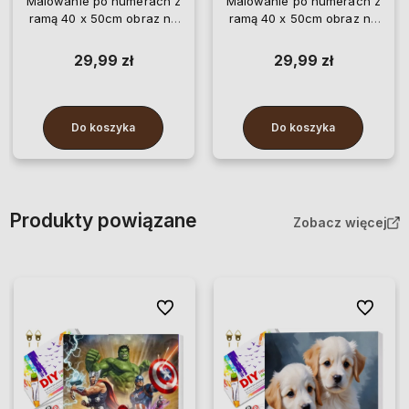
Malowanie po numerach z
Malowanie po numerach z
ramą 40 x 50cm obraz na
ramą 40 x 50cm obraz na
płótnie Kosmiczne Dziecko
płótnie Superbohaterowie
29,99 zł
29,99 zł
Do koszyka
Do koszyka
Produkty powiązane
Zobacz więcej
Do ulubionych
Do ulubi