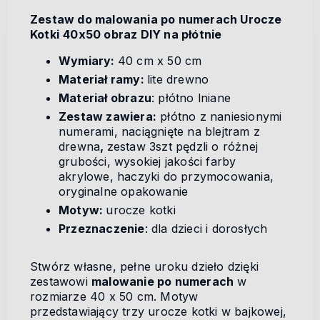
Zestaw do malowania po numerach Urocze
Kotki
40x50 obraz DIY na płótnie
Wymiary:
40 cm x 50 cm
Materiał ramy:
lite drewno
Materiał obrazu
: płótno lniane
Zestaw zawiera:
płótno z naniesionymi
numerami, naciągnięte na blejtram z
drewna
,
zestaw 3szt pędzli o różnej
grubości, wysokiej jakości farby
akrylowe, haczyki do przymocowania,
oryginalne opakowanie
Motyw:
urocze kotki
Przeznaczenie
: dla dzieci i dorosłych
Stwórz własne, pełne uroku dzieło dzięki
zestawowi
malowanie po numerach
w
rozmiarze 40 x 50 cm. Motyw
przedstawiający trzy urocze kotki w bajkowej,