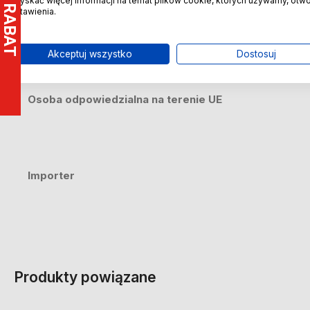
uzyskać więcej informacji na temat plików cookie, których używamy, otw
ustawienia.
Producent
Akceptuj wszystko
Dostosuj
Osoba odpowiedzialna na terenie UE
Importer
Produkty powiązane