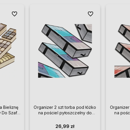
Do ulubionych
Do ulubionych
 Bieliznę
Organizer 2 szt torba pod łóżko
Organizer
 Do Szafy
na pościel pyłoszczelny do
na pośc
szafy
26,99 zł