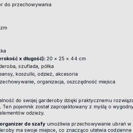
er do przechowywania
izm
kka
rokość x długość):
20 × 25 × 44 cm
deroba, szuflada, półka
eansy, koszulki, odzież, akcesoria
rzechowywanie, organizacja, oszczędność miejsca
ność do swojej garderoby dzięki praktycznemu rozwiązan
. Ten pojemnik został zaprojektowany z myślą o wygod
 elementów odzieży.
organizer do szafy
umożliwia przechowywanie ubrań w
rderoby ma swoje miejsce, co znacząco ułatwia codzienne