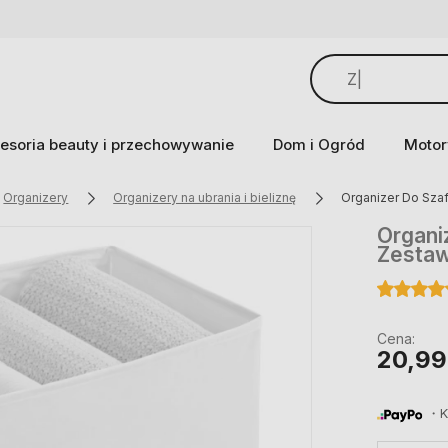
esoria beauty i przechowywanie
Dom i Ogród
Motor
Organizery
Organizery na ubrania i bieliznę
Organizer Do Sza
Organi
Zestaw
Cena:
20,99
・Ku