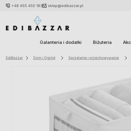
+48 455 450 183
sklep@edibazzar.pl
Galanteria i dodatki
Biżuteria
Akc
EdiBazzar
Dom i Ogród
Sprzątanie i przechowywanie