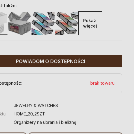
ź także:
Pokaż 
więcej
POWIADOM O DOSTĘPNOŚCI
ostępność:
brak towaru
:
JEWELRY & WATCHES
ktu:
HOME_20_2SZT
Organizery na ubrania i bieliznę