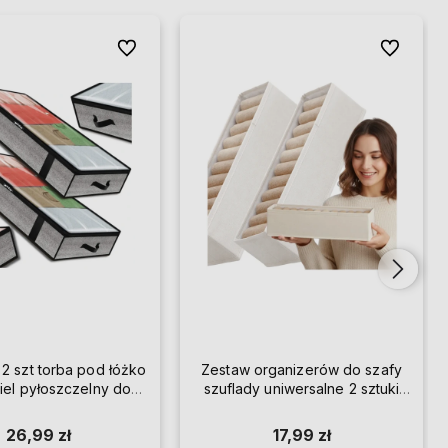
Do ulubionych
Do ulubion
 2 szt torba pod łóżko
Zestaw organizerów do szafy
iel pyłoszczelny do
szuflady uniwersalne 2 sztuki
szafy duży
beżowe
26,99 zł
17,99 zł