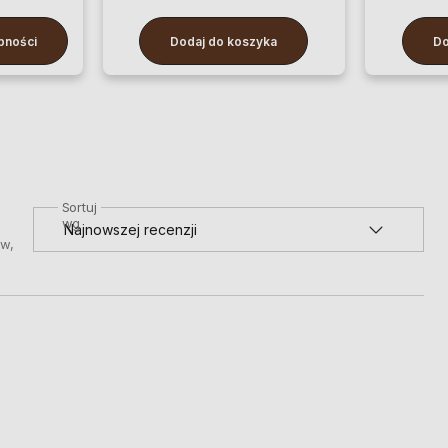
pności
Dodaj do koszyka
Do
Sortuj
wg
ów,