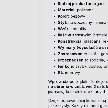
Rodzaj produktu:
organiz
Materiał:
poliester
Kolor:
beżowy
Styl:
nowoczesny minimal
Wzór:
jednolity
Ilość w zestawie:
2 sztuki
Konstrukcja:
składana, le
Wymiary (wysokość x sze
Zastosowanie:
szafa, gar
Przeznaczenie:
spodnie, j
Funkcje:
szybki dostęp, p
Stan:
nowy
Wprowadź porządek i funkcjonal
na ubrania w zestawie 2 sztuk
jeansów, koszulek oraz innych
Dzięki odpowiedniej konstrukcji
przejrzysty. Każdy element ga