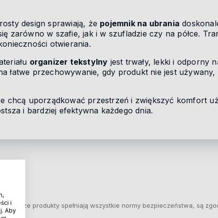
osty design sprawiają, że
pojemnik na ubrania
doskonal
ię zarówno w szafie, jak i w szufladzie czy na półce. Tr
konieczności otwierania.
ateriału
organizer tekstylny
jest trwały, lekki i odporny
na łatwe przechowywanie, gdy produkt nie jest używany,
óre chcą uporządkować przestrzeń i zwiększyć komfort u
ostsza i bardziej efektywna każdego dnia.
h,
ci i
Nasze produkty spełniają wszystkie normy bezpieczeństwa, są zgo
j. Aby