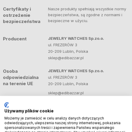
Certyfikaty i
Nasze produkty spełniają wszystkie normy
ostrzeżenie
bezpieczeństwa, są zgodne z normami i
bezpieczne w użyciu.
bezpieczeństwa
Producent
JEWELRY WATCHES Sp.zo.o.
ul. FREZERÓW 3
20-209 Lublin, Polska
sklep@edibazzar.pl
Osoba
JEWELRY WATCHES Sp.zo.o.
odpowiedzialna
ul. FREZERÓW 3
na terenie UE
20-209 Lublin, Polska
sklep@edibazzar.pl
Importer
JEWELRY WATCHES Sp.zo.o.
Używamy plików cookie
ul. FREZERÓW 3
Możemy je zamieścić w celu analizy danych dotyczących
20-209 Lublin, Polska
odwiedzających, ulepszenia naszej strony internetowej, pokazania
sklep@edibazzar.pl
spersonalizowanych treści i zapewnienia Państwu wspaniałego