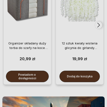
Organizer składany duży
12 sztuk kwiaty wisteria
torba do szafy na koce
glicynia do girlandy
pościel ubrania
wiszące
20,99 zł
19,99 zł
Powiadom o 
Dodaj do koszyka
dostępności