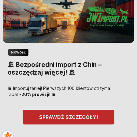
Nowość
🚢 Bezpośredni import z Chin –
oszczędzaj więcej! 🚢
🚆 Importuj taniej! Pierwszych 100 klientów otrzyma
rabat
-20% prowizji!
🚆
SPRAWDŹ SZCZEGÓŁY!