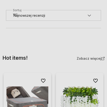
Sortuj
wg
Hot items!
Zobacz więcej
Do ulubionych
Do ulubio