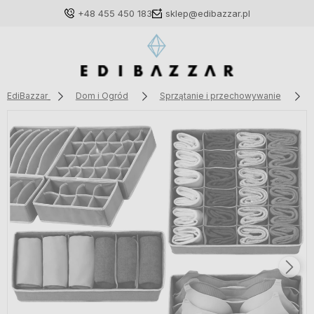
+48 455 450 183
sklep@edibazzar.pl
EdiBazzar
Dom i Ogród
Sprzątanie i przechowywanie
Zaloguj się
Załóż konto
Wybierz coś dla siebie z naszej aktualnej oferty lub
zaloguj się, aby przywrócić dodane produkty do listy
z poprzedniej sesji.