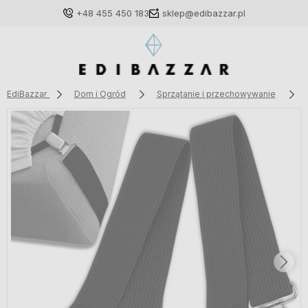
+48 455 450 183
sklep@edibazzar.pl
EdiBazzar
Dom i Ogród
Sprzątanie i przechowywanie
Zaloguj się
Załóż konto
Wybierz coś dla siebie z naszej aktualnej oferty lub
zaloguj się, aby przywrócić dodane produkty do listy
z poprzedniej sesji.