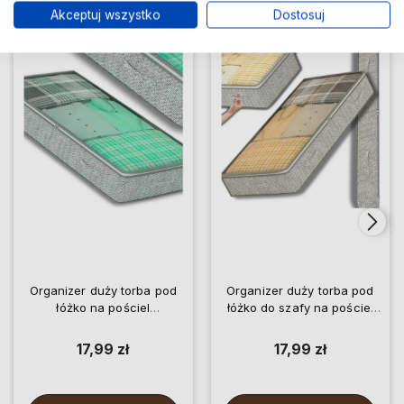
Akceptuj wszystko
Dostosuj
Do ulubionych
Do ulubio
Organizer duży torba pod
Organizer duży torba pod
łóżko na pościel
łóżko do szafy na pościel
pyłoszczelny do szafy
pyłoszczelny
17,99 zł
17,99 zł