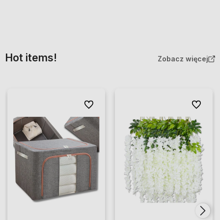
Hot items!
Zobacz więcej
Do ulubionych
Do ulubio