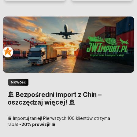
Nowość
🚢 Bezpośredni import z Chin –
oszczędzaj więcej! 🚢
🚆 Importuj taniej! Pierwszych 100 klientów otrzyma
rabat
-20% prowizji!
🚆