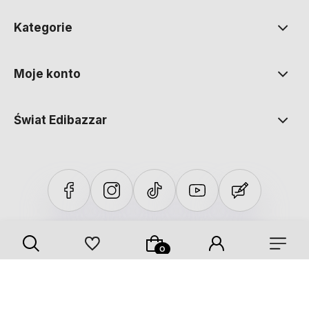
Kategorie
Moje konto
Świat Edibazzar
Sklep internetowy Shoper Premium
Szablon Shoper Modern 3.0™
od GrowCommerce