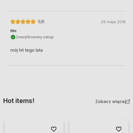
5
/5
29 maja 2018
tito
Zweryfikowany zakup
mój hit tego lata
Hot items!
Zobacz więcej
Do ulubionych
Do ulubio