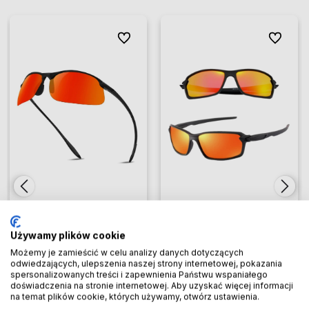
ionych
ionych
Do ulubionych
Do ulubionych
Do ulubio
Do ulubio
Używamy plików cookie
Okulary sportowe lustrzanki
Polaryzacyjne okulary
czerwone polaryzacyjne
sportowe lustrzanki outdoor
Możemy je zamieścić w celu analizy danych dotyczących
odwiedzających, ulepszenia naszej strony internetowej, pokazania
uniwersalne do jazdy
do jazdy
spersonalizowanych treści i zapewnienia Państwu wspaniałego
16,53 zł
16,83 zł
doświadczenia na stronie internetowej. Aby uzyskać więcej informacji
na temat plików cookie, których używamy, otwórz ustawienia.