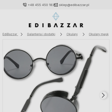
+48 455 450 183
sklep@edibazzar.pl
EdiBazzar
Galanteria i dodatki
Okulary
Okulary męskie
Zaloguj się
Załóż konto
Wybierz coś dla siebie z naszej aktualnej oferty lub
zaloguj się, aby przywrócić dodane produkty do listy
z poprzedniej sesji.