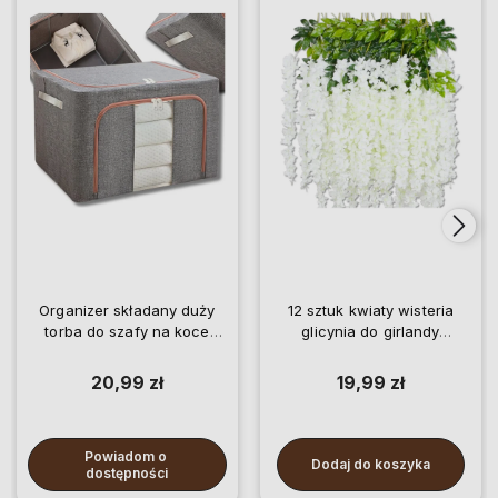
Organizer składany duży
12 sztuk kwiaty wisteria
torba do szafy na koce
glicynia do girlandy
pościel ubrania
wiszące
20,99 zł
19,99 zł
Powiadom o 
Dodaj do koszyka
dostępności