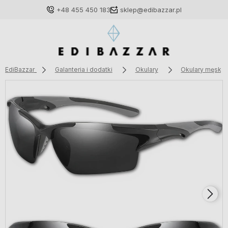
+48 455 450 183
sklep@edibazzar.pl
EdiBazzar
Galanteria i dodatki
Okulary
Okulary męskie
Zaloguj się
Załóż konto
Wybierz coś dla siebie z naszej aktualnej oferty lub
zaloguj się, aby przywrócić dodane produkty do listy
z poprzedniej sesji.