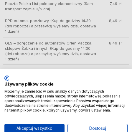
Poczta Polska List polecony ekonomiczny
(Sam
7,49 zł
transport zajmie 3/5 dni)
DPD automat paczkowy
(Kup do godziny 14:30
8,49 zł
(dni robocze) a przesyłkę wyślemy dziś, dostawa
1 dzień)
GLS – doręczenie do automatów Orlen Paczka,
8,49 zł
sklepów Żabka i innych
(Kup do godziny 14:30
(dni robocze) a przesyłkę wyślemy dziś, dostawa
1 dzień)
DPD Pickup punkt odbioru/automat paczkowy
9,99 zł
(Kup do godziny 14:30 (dni robocze) a przesyłkę
wyślemy dziś, dostawa 1 dzień)
Używamy plików cookie
Możemy je zamieścić w celu analizy danych dotyczących
ORLEN Paczka
(Kup do godziny 14:30 (dni
10,49 zł
odwiedzających, ulepszenia naszej strony internetowej, pokazania
robocze) a przesyłkę wyślemy dziś, dostawa 1
spersonalizowanych treści i zapewnienia Państwu wspaniałego
dzień)
doświadczenia na stronie internetowej. Aby uzyskać więcej informacji
na temat plików cookie, których używamy, otwórz ustawienia.
Kurier InPost
(Kup do godziny 14:30 (dni robocze)
11,89 zł
a przesyłkę wyślemy dziś, dostawa 1 dzień)
Akceptuj wszystko
Dostosuj