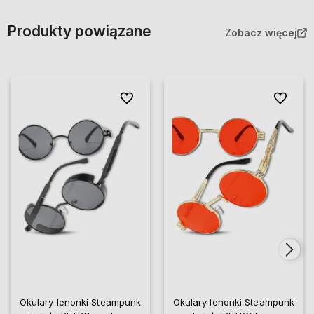
Produkty powiązane
Zobacz więcej
Do ulubionych
Do ulubio
Okulary lenonki Steampunk
Okulary lenonki Steampunk