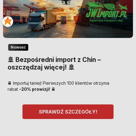
Nowość
🚢 Bezpośredni import z Chin –
oszczędzaj więcej! 🚢
🚆 Importuj taniej! Pierwszych 100 klientów otrzyma
rabat
-20% prowizji!
🚆
SPRAWDŹ SZCZEGÓŁY!