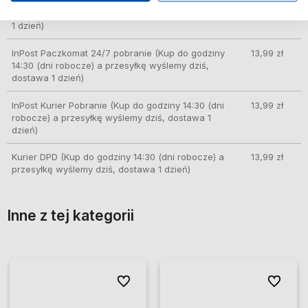
InPost Paczkomat 24/7
(Kup do godziny 14:30
11,99 zł
(dni robocze) a przesyłkę wyślemy dziś, dostawa
1 dzień)
InPost Paczkomat 24/7 pobranie
(Kup do godziny
13,99 zł
14:30 (dni robocze) a przesyłkę wyślemy dziś,
dostawa 1 dzień)
InPost Kurier Pobranie
(Kup do godziny 14:30 (dni
13,99 zł
robocze) a przesyłkę wyślemy dziś, dostawa 1
dzień)
Kurier DPD
(Kup do godziny 14:30 (dni robocze) a
13,99 zł
przesyłkę wyślemy dziś, dostawa 1 dzień)
Inne z tej kategorii
ionych
ionych
Do ulubionych
Do ulubionych
Do ulubio
Do ulubio