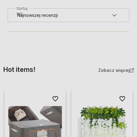
Sortuj
wg
Hot items!
Zobacz więcej
Do ulubionych
Do ulubio