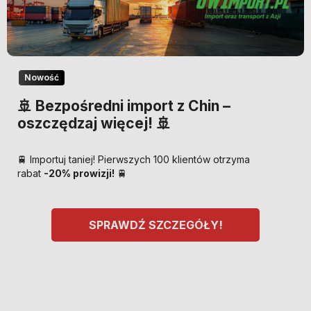
Nowość
🚢 Bezpośredni import z Chin –
oszczędzaj więcej! 🚢
🚆 Importuj taniej! Pierwszych 100 klientów otrzyma
rabat
-20% prowizji!
🚆
SPRAWDŹ SZCZEGÓŁY!