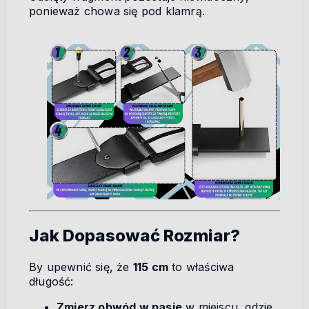
ponieważ chowa się pod klamrą.
Jak Dopasować Rozmiar?
By upewnić się, że
115 cm
to właściwa
długość:
Zmierz obwód w pasie
w miejscu, gdzie