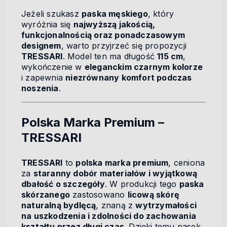
Jeżeli szukasz
paska męskiego
, który
wyróżnia się
najwyższą jakością,
funkcjonalnością oraz ponadczasowym
designem
, warto przyjrzeć się propozycji
TRESSARI
. Model ten ma długość
115 cm
,
wykończenie w
eleganckim czarnym kolorze
i zapewnia
niezrównany komfort podczas
noszenia
.
Polska Marka Premium –
TRESSARI
TRESSARI
to
polska marka premium
, ceniona
za
staranny dobór materiałów i wyjątkową
dbałość o szczegóły
. W produkcji tego
paska
skórzanego
zastosowano
licową skórę
naturalną bydlęcą
, znaną z
wytrzymałości
na uszkodzenia i zdolności do zachowania
kształtu przez długi czas
. Dzięki temu pasek