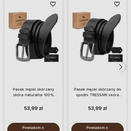
Do ulubionych
Do ulubi
Pasek męski skórzany
Pasek męski skórzany do
skóra naturalna 100%
spodni TRESSARI skóra
czarny do spodni TRESSARI
naturalna 100% czarny
53,99 zł
53,99 zł
Powiadom o 
Powiadom o 