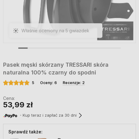
Mega porządny pasek! Skóra
gruba, matowa, bardzo męska.
Klamra solidna, dobrze trzyma.
Paczka dotarła szybko i była
elegancko zapakowana.
Pasek męski skórzany TRESSARI skóra
naturalna 100% czarny do spodni
5
Oceny: 6
Recenzje: 2
Cena:
53,99 zł
・Kup teraz i zapłać za 30 dni
Sprawdź także: