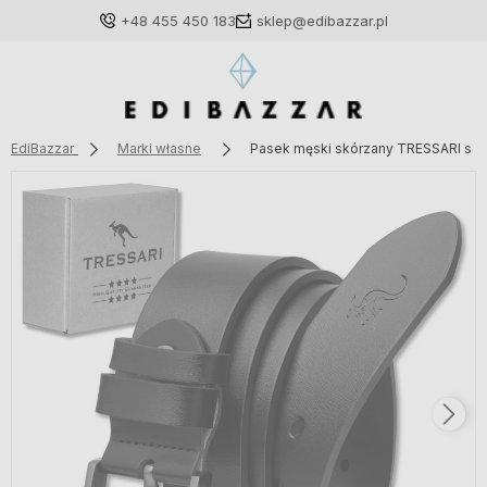
+48 455 450 183
sklep@edibazzar.pl
EdiBazzar
Marki własne
Pasek męski skórzany TRESSARI skór
Zaloguj się
Załóż konto
Wybierz coś dla siebie z naszej aktualnej oferty lub
zaloguj się, aby przywrócić dodane produkty do listy
z poprzedniej sesji.