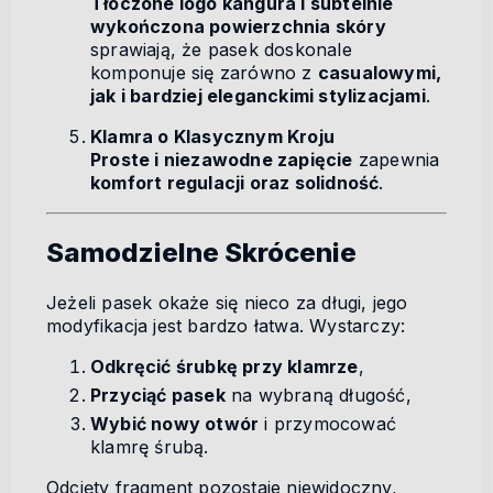
Tłoczone logo kangura i subtelnie
wykończona powierzchnia skóry
sprawiają, że pasek doskonale
komponuje się zarówno z
casualowymi,
jak i bardziej eleganckimi stylizacjami
.
Klamra o Klasycznym Kroju
Proste i niezawodne zapięcie
zapewnia
komfort regulacji oraz solidność
.
Samodzielne Skrócenie
Jeżeli pasek okaże się nieco za długi, jego
modyfikacja jest bardzo łatwa. Wystarczy:
Odkręcić śrubkę przy klamrze
,
Przyciąć pasek
na wybraną długość,
Wybić nowy otwór
i przymocować
klamrę śrubą.
Odcięty fragment pozostaje niewidoczny,