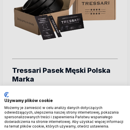
Tressari Pasek Męski Polska
Marka
Podsumowanie:
Używamy plików cookie
Możemy je zamieścić w celu analizy danych dotyczących
Męski pasek skórzany TRESSARI
–
odwiedzających, ulepszenia naszej strony internetowej, pokazania
połączenie stylu, trwałości i
spersonalizowanych treści i zapewnienia Państwu wspaniałego
funkcjonalności.
doświadczenia na stronie internetowej. Aby uzyskać więcej informacji
na temat plików cookie, których używamy, otwórz ustawienia.
Głęboka czerń i srebrna klamra Nickel