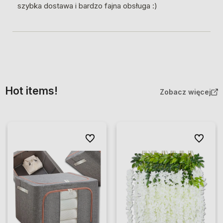
szybka dostawa i bardzo fajna obsługa :)
Hot items!
Zobacz więcej
Do ulubionych
Do ulubio