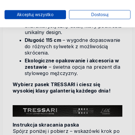
Free
– uniwersalne zestawienie pasujące
do eleganckich i codziennych stylizacji.
Akceptuj wszystko
Dostosuj
Subtelne tłoczenie z kangurem
–
charakterystyczny detal, który podkreśla
unikalny design.
Długość 115 cm
– wygodne dopasowanie
do różnych sylwetek z możliwością
skrócenia.
Ekologiczne opakowanie i akcesoria w
zestawie
– świetna opcja na prezent dla
stylowego mężczyzny.
Wybierz pasek TRESSARI i ciesz się
wysokiej klasy galanterią każdego dnia!
Instrukcja skracania paska
Spójrz poniżej i pobierz – wskazówki krok po