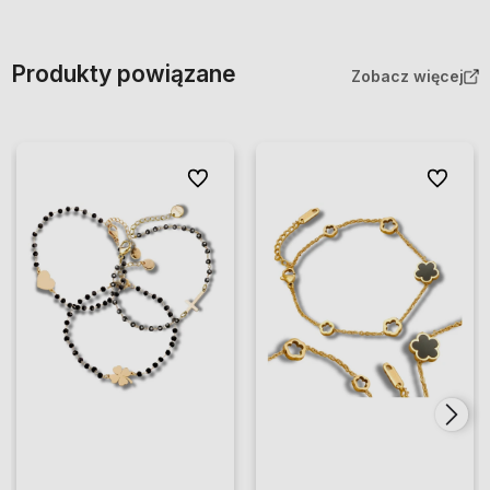
Produkty powiązane
Zobacz więcej
Do ulubionych
Do ulubio