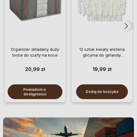
Organizer składany duży
12 sztuk kwiaty wisteria
torba do szafy na koce
glicynia do girlandy
pościel ubrania
wiszące
20,99 zł
19,99 zł
Powiadom o 
Dodaj do koszyka
dostępności