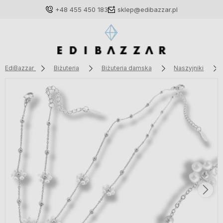
+48 455 450 183
sklep@edibazzar.pl
EdiBazzar
Biżuteria
Biżuteria damska
Naszyjniki
Zaloguj się
Załóż konto
Wybierz coś dla siebie z naszej aktualnej oferty lub
zaloguj się, aby przywrócić dodane produkty do listy
z poprzedniej sesji.