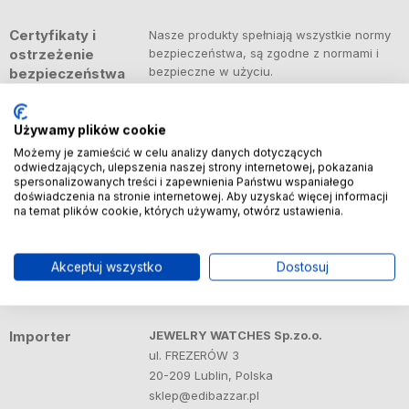
Certyfikaty i
Nasze produkty spełniają wszystkie normy
ostrzeżenie
bezpieczeństwa, są zgodne z normami i
bezpieczne w użyciu.
bezpieczeństwa
Producent
JEWELRY WATCHES Sp.zo.o.
Używamy plików cookie
ul. FREZERÓW 3
Możemy je zamieścić w celu analizy danych dotyczących
20-209 Lublin, Polska
odwiedzających, ulepszenia naszej strony internetowej, pokazania
spersonalizowanych treści i zapewnienia Państwu wspaniałego
sklep@edibazzar.pl
doświadczenia na stronie internetowej. Aby uzyskać więcej informacji
na temat plików cookie, których używamy, otwórz ustawienia.
Osoba
JEWELRY WATCHES Sp.zo.o.
odpowiedzialna
ul. FREZERÓW 3
na terenie UE
Akceptuj wszystko
20-209 Lublin, Polska
Dostosuj
sklep@edibazzar.pl
Importer
JEWELRY WATCHES Sp.zo.o.
ul. FREZERÓW 3
20-209 Lublin, Polska
sklep@edibazzar.pl