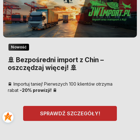
Nowość
🚢 Bezpośredni import z Chin –
oszczędzaj więcej! 🚢
🚆 Importuj taniej! Pierwszych 100 klientów otrzyma
rabat
-20% prowizji!
🚆
SPRAWDŹ SZCZEGÓŁY!