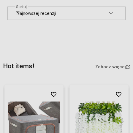
Sortuj
wg
Hot items!
Zobacz więcej
Do ulubionych
Do ulubio