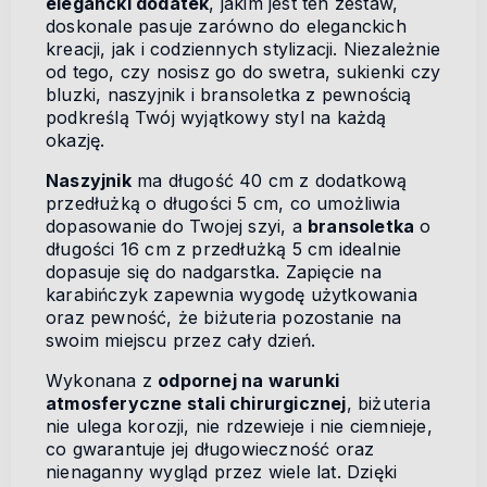
elegancki dodatek
, jakim jest ten zestaw,
doskonale pasuje zarówno do eleganckich
kreacji, jak i codziennych stylizacji. Niezależnie
od tego, czy nosisz go do swetra, sukienki czy
bluzki, naszyjnik i bransoletka z pewnością
podkreślą Twój wyjątkowy styl na każdą
okazję.
Naszyjnik
ma długość 40 cm z dodatkową
przedłużką o długości 5 cm, co umożliwia
dopasowanie do Twojej szyi, a
bransoletka
o
długości 16 cm z przedłużką 5 cm idealnie
dopasuje się do nadgarstka. Zapięcie na
karabińczyk zapewnia wygodę użytkowania
oraz pewność, że biżuteria pozostanie na
swoim miejscu przez cały dzień.
Wykonana z
odpornej na warunki
atmosferyczne stali chirurgicznej
, biżuteria
nie ulega korozji, nie rdzewieje i nie ciemnieje,
co gwarantuje jej długowieczność oraz
nienaganny wygląd przez wiele lat. Dzięki