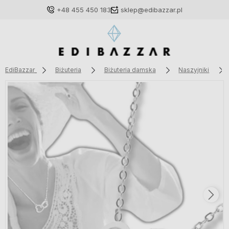
+48 455 450 183
sklep@edibazzar.pl
EdiBazzar
Biżuteria
Biżuteria damska
Naszyjniki
Zaloguj się
Załóż konto
Wybierz coś dla siebie z naszej aktualnej oferty lub
zaloguj się, aby przywrócić dodane produkty do listy
z poprzedniej sesji.