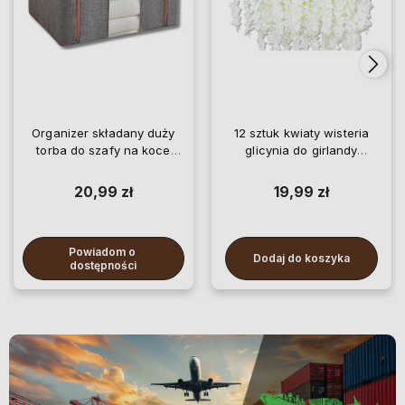
Organizer składany duży
12 sztuk kwiaty wisteria
torba do szafy na koce
glicynia do girlandy
pościel ubrania
wiszące
20,99 zł
19,99 zł
Powiadom o 
Dodaj do koszyka
dostępności