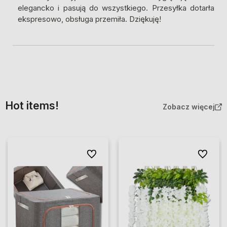
elegancko i pasują do wszystkiego. Przesyłka dotarła
ekspresowo, obsługa przemiła. Dziękuję!
Hot items!
Zobacz więcej
Do ulubionych
Do ulubio