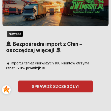
Nowość
🚢 Bezpośredni import z Chin –
oszczędzaj więcej! 🚢
🚆 Importuj taniej! Pierwszych 100 klientów otrzyma
rabat
-20% prowizji!
🚆
SPRAWDŹ SZCZEGÓŁY!