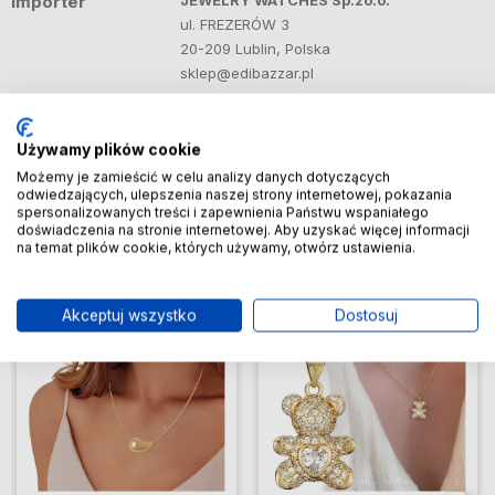
Importer
JEWELRY WATCHES Sp.zo.o.
ul. FREZERÓW 3
20-209 Lublin, Polska
sklep@edibazzar.pl
Używamy plików cookie
Produkty powiązane
Zobacz więcej
Możemy je zamieścić w celu analizy danych dotyczących
odwiedzających, ulepszenia naszej strony internetowej, pokazania
spersonalizowanych treści i zapewnienia Państwu wspaniałego
doświadczenia na stronie internetowej. Aby uzyskać więcej informacji
na temat plików cookie, których używamy, otwórz ustawienia.
Do ulubionych
Do ulubio
Akceptuj wszystko
Dostosuj