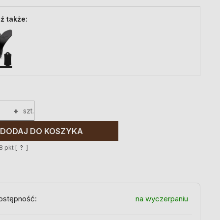
ź także:
+
szt.
DODAJ DO KOSZYKA
8
pkt [
?
]
ostępność:
na wyczerpaniu