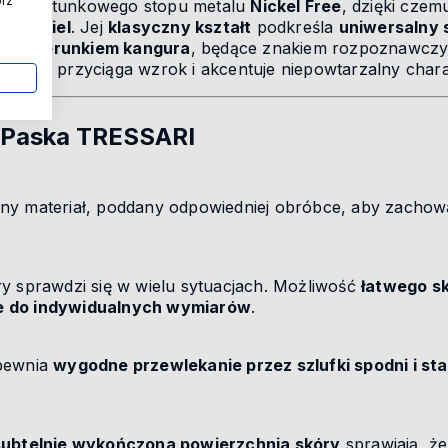
órz
ysokogatunkowego stopu metalu
Nickel Free
, dzięki czem
na nikiel
. Jej
klasyczny kształt
podkreśla
uniwersalny 
e z wizerunkiem kangura
, będące znakiem rozpoznawcz
y detal
przyciąga wzrok i akcentuje niepowtarzalny chara
 Paska TRESSARI
ny materiał, poddany odpowiedniej obróbce, aby zachowa
y sprawdzi się w wielu sytuacjach. Możliwość
łatwego s
e do indywidualnych wymiarów
.
apewnia
wygodne przewlekanie przez szlufki spodni i st
 subtelnie wykończona powierzchnia skóry
sprawiają, ż