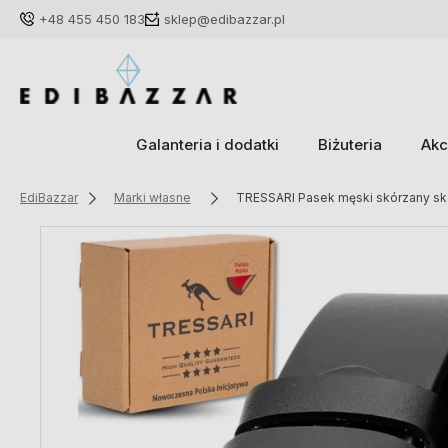
+48 455 450 183
sklep@edibazzar.pl
Galanteria i dodatki
Biżuteria
Akc
EdiBazzar
Marki własne
TRESSARI Pasek męski skórzany skó