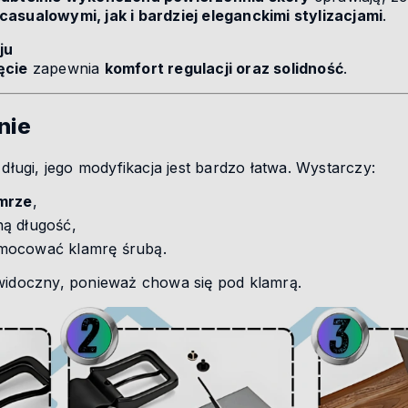
casualowymi, jak i bardziej eleganckimi stylizacjami
.
ju
ęcie
zapewnia
komfort regulacji oraz solidność
.
nie
 długi, jego modyfikacja jest bardzo łatwa. Wystarczy:
amrze
,
ą długość,
mocować klamrę śrubą.
ewidoczny, ponieważ chowa się pod klamrą.