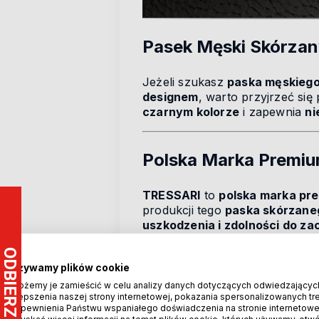
Pasek Męski Skórzan
Jeżeli szukasz
paska męskieg
designem
, warto przyjrzeć się
czarnym kolorze
i zapewnia
ni
Polska Marka Premi
TRESSARI
to
polska marka pr
produkcji tego
paska skórzane
uszkodzenia i zdolności do za
nadmiernie
, nawet przy inten
Używamy plików cookie
Klamra i Wygląd Pre
Możemy je zamieścić w celu analizy danych dotyczących odwiedzającyc
ulepszenia naszej strony internetowej, pokazania spersonalizowanych treś
zapewnienia Państwu wspaniałego doświadczenia na stronie internetowe