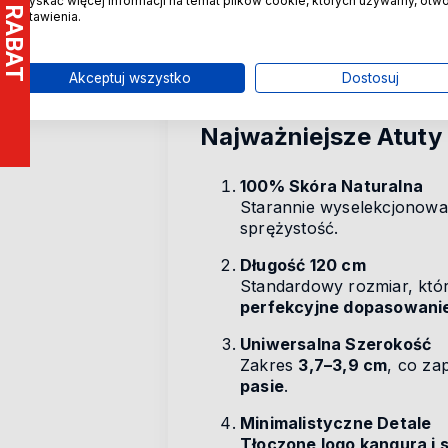
uzyskać więcej informacji na temat plików cookie, których używamy, otw
Klamra została wykonana z w
ustawienia.
i osób szczególnie wrażliwych 
znajduje się
subtelne tłoczeni
drobny, ale charakterystyczn
Akceptuj wszystko
Dostosuj
Najważniejsze Atuty
100% Skóra Naturalna
Starannie wyselekcjonowa
sprężystość.
Długość 120 cm
Standardowy rozmiar, któr
perfekcyjne dopasowani
Uniwersalna Szerokość
Zakres
3,7–3,9 cm
, co z
pasie
.
Minimalistyczne Detale
Tłoczone logo kangura i