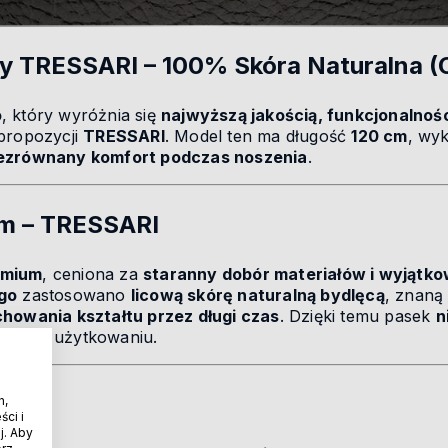
y TRESSARI – 100% Skóra Naturalna (
o
, który wyróżnia się
najwyższą jakością, funkcjonalno
 propozycji
TRESSARI
. Model ten ma długość
120 cm
, wy
ezrównany komfort podczas noszenia
.
um – TRESSARI
emium
, ceniona za
staranny dobór materiałów i wyjątko
go
zastosowano
licową skórę naturalną bydlęcą
, znaną
chowania kształtu przez długi czas
. Dzięki temu pasek
n
sywnym użytkowaniu.
mium
h,
ci i
j. Aby