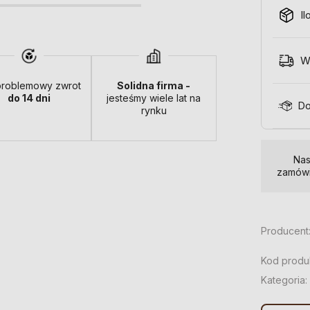
Il
W
roblemowy zwrot
Solidna firma -
do 14 dni
jesteśmy wiele lat na
Do
rynku
Nas
zamówi
Producent
Kod produ
Kategoria: