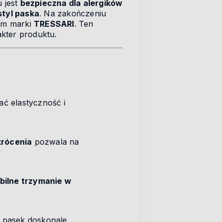
u jest
bezpieczna dla alergików
styl paska
. Na zakończeniu
ym marki
TRESSARI
. Ten
kter produktu.
ć elastyczność i
krócenia
pozwala na
abilne trzymanie w
e pasek doskonale