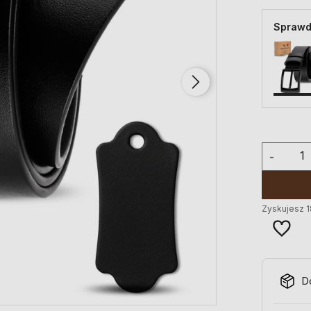
Sprawd
-
Zyskujesz
1
D