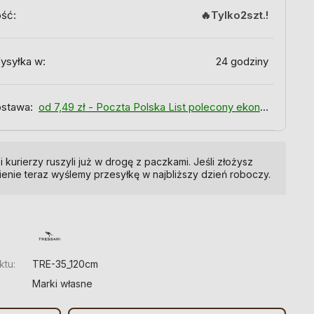
ość:
Tylko
2
szt.!
ysyłka w:
24 godziny
stawa:
od 7,49 zł
- Poczta Polska List polecony ekonomiczny
i kurierzy ruszyli już w drogę z paczkami. Jeśli złożysz
enie teraz wyślemy przesyłkę w najbliższy dzień roboczy.
:
ktu:
TRE-35_120cm
Marki własne