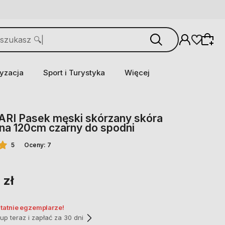
yzacja
Sport i Turystyka
Więcej
RI Pasek męski skórzany skóra
lna 120cm czarny do spodni
5
Oceny: 7
 zł
statnie egzemplarze!
p teraz i zapłać za 30 dni