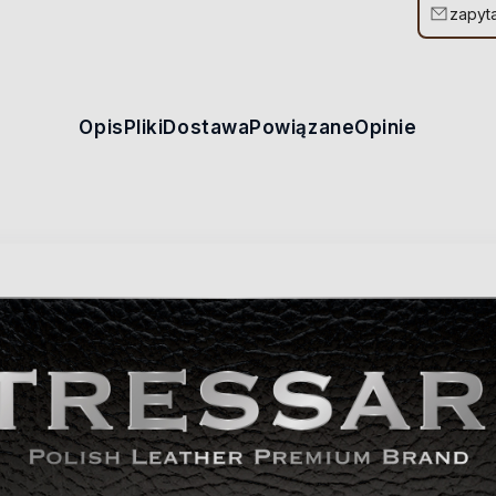
zapyta
Opis
Pliki
Dostawa
Powiązane
Opinie