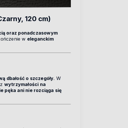
Czarny, 120 cm)
ścią oraz ponadczasowym
kończenie w
eleganckim
wą dbałość o szczegóły
. W
 z
wytrzymałości na
ie pęka ani nie rozciąga się