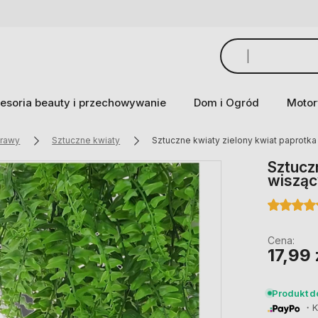
esoria beauty i przechowywanie
Dom i Ogród
Motor
trawy
Sztuczne kwiaty
Sztuczne kwiaty zielony kwiat paprotk
Sztucz
wisząc
Cena:
17,99 
Produkt 
・Ku