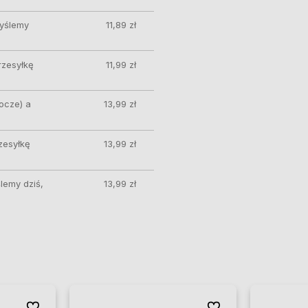
wyślemy
11,89 zł
rzesyłkę
11,99 zł
ocze) a
13,99 zł
zesyłkę
13,99 zł
lemy dziś,
13,99 zł
Do ulubionych
Do ulubionych
Do ulubionych
Do ulubionych