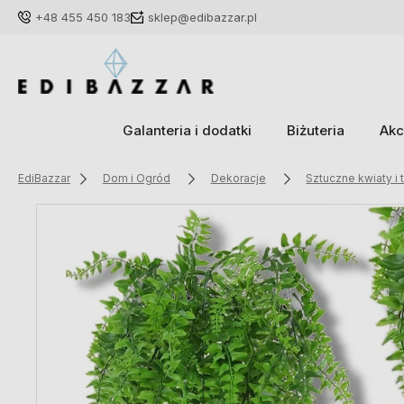
+48 455 450 183
sklep@edibazzar.pl
Galanteria i dodatki
Biżuteria
Akc
EdiBazzar
Dom i Ogród
Dekoracje
Sztuczne kwiaty i 