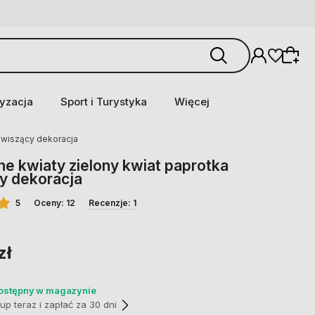
yzacja
Sport i Turystyka
Więcej
a wiszący dekoracja
ne kwiaty zielony kwiat paprotka
y dekoracja
5
Oceny: 12
Recenzje: 1
zł
dostępny w magazynie
p teraz i zapłać za 30 dni