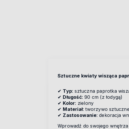
Sztuczne kwiaty wisząca papr
✔
Typ
: sztuczna paprotka wisz
✔
Długość
: 90 cm (z łodygą)
✔
Kolor
: zielony
✔
Materiał
: tworzywo sztuczn
✔
Zastosowanie
: dekoracja wn
Wprowadź do swojego wnętrza św