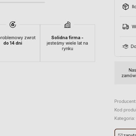
Il
W
roblemowy zwrot
Solidna firma -
do 14 dni
jesteśmy wiele lat na
Do
rynku
Nas
zamówi
Producent
Kod produ
Kategoria:
zapyta