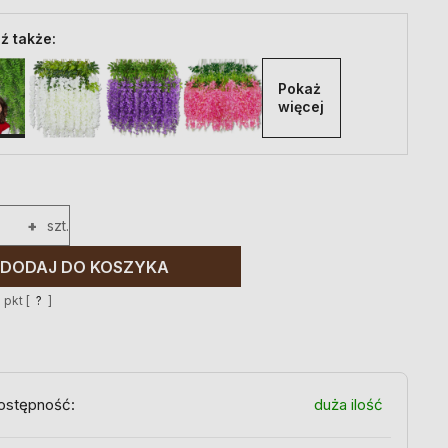
ź także:
Pokaż 
więcej
+
szt.
DODAJ DO KOSZYKA
6
pkt [
?
]
ostępność:
duża ilość