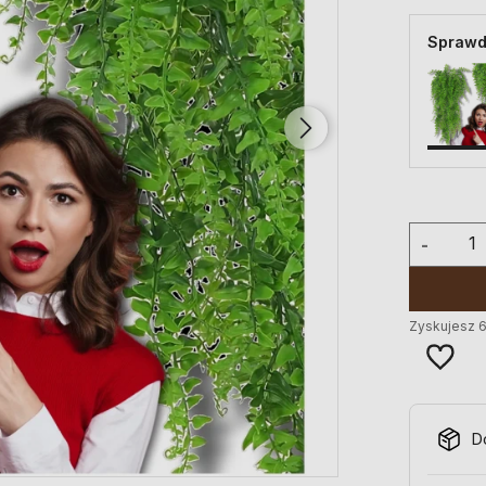
Sprawd
-
Zyskujesz
D