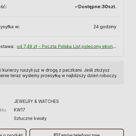
ość:
Dostępne:
30
szt.
ysyłka w:
24 godziny
stawa:
od 7,49 zł
- Poczta Polska List polecony ekonomiczny
i kurierzy ruszyli już w drogę z paczkami. Jeśli złożysz
enie teraz wyślemy przesyłkę w najbliższy dzień roboczy.
:
JEWELRY & WATCHES
ktu:
KW17
Sztuczne kwiaty
j o produkt
Zamów telefonicznie