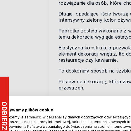
rozwiązanie dla osób, które chcą
Długie, opadające liście tworzą e
Intensywny zielony kolor ożywia
Paprotka została wykonana z wys
temu dekoracja wygląda estetyc
Elastyczna konstrukcja pozwala
element dekoracji wnętrz, tło d
restauracje czy kawiarnie.
To doskonały sposób na szybki
Postaw na dekorację, która zaw
przestrzeń.
Używamy plików cookie
Możemy je zamieścić w celu analizy danych dotyczących odwiedzającyc
ulepszenia naszej strony internetowej, pokazania spersonalizowanych treś
zapewnienia Państwu wspaniałego doświadczenia na stronie internetowe