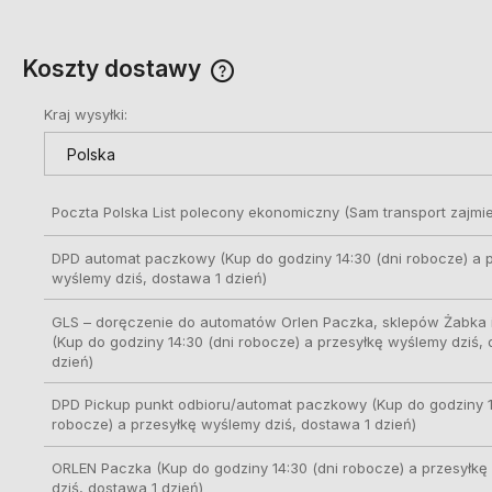
Koszty dostawy
Kraj wysyłki:
Cena nie zawiera ewentualnych
kosztów płatności
Poczta Polska List polecony ekonomiczny
(Sam transport zajmie
DPD automat paczkowy
(Kup do godziny 14:30 (dni robocze) a 
wyślemy dziś, dostawa 1 dzień)
GLS – doręczenie do automatów Orlen Paczka, sklepów Żabka i
(Kup do godziny 14:30 (dni robocze) a przesyłkę wyślemy dziś,
dzień)
DPD Pickup punkt odbioru/automat paczkowy
(Kup do godziny 1
robocze) a przesyłkę wyślemy dziś, dostawa 1 dzień)
ORLEN Paczka
(Kup do godziny 14:30 (dni robocze) a przesyłk
dziś, dostawa 1 dzień)