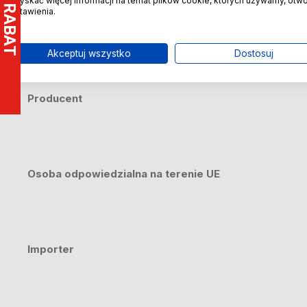
uzyskać więcej informacji na temat plików cookie, których używamy, otw
ustawienia.
Bezpieczeństwo
Akceptuj wszystko
Dostosuj
Certyfikaty i ostrzeżenie bezpieczeństwa
Producent
Osoba odpowiedzialna na terenie UE
Importer