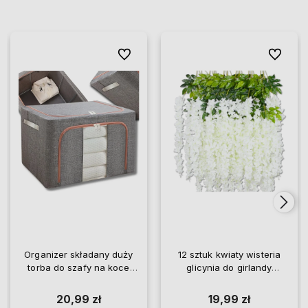
Do ulubionych
Do ulubio
Organizer składany duży
12 sztuk kwiaty wisteria
torba do szafy na koce
glicynia do girlandy
pościel ubrania
wiszące
20,99 zł
19,99 zł