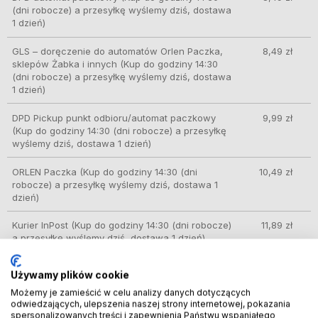
(dni robocze) a przesyłkę wyślemy dziś, dostawa
1 dzień)
GLS – doręczenie do automatów Orlen Paczka,
8,49 zł
sklepów Żabka i innych
(Kup do godziny 14:30
(dni robocze) a przesyłkę wyślemy dziś, dostawa
1 dzień)
DPD Pickup punkt odbioru/automat paczkowy
9,99 zł
(Kup do godziny 14:30 (dni robocze) a przesyłkę
wyślemy dziś, dostawa 1 dzień)
ORLEN Paczka
(Kup do godziny 14:30 (dni
10,49 zł
robocze) a przesyłkę wyślemy dziś, dostawa 1
dzień)
Kurier InPost
(Kup do godziny 14:30 (dni robocze)
11,89 zł
a przesyłkę wyślemy dziś, dostawa 1 dzień)
InPost Paczkomat 24/7
(Kup do godziny 14:30
11,99 zł
Używamy plików cookie
(dni robocze) a przesyłkę wyślemy dziś, dostawa
1 dzień)
Możemy je zamieścić w celu analizy danych dotyczących
odwiedzających, ulepszenia naszej strony internetowej, pokazania
spersonalizowanych treści i zapewnienia Państwu wspaniałego