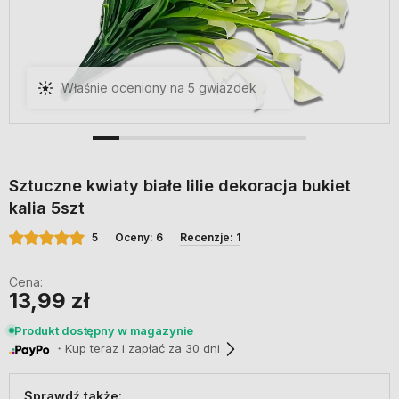
Piękne białe lilie, super wykonanie,
szybka dostawa i bardzo miła
obsługa, polecam serdecznie!
Sztuczne kwiaty białe lilie dekoracja bukiet
kalia 5szt
5
Oceny: 6
Recenzje: 1
Cena:
13,99 zł
Produkt dostępny w magazynie
・Kup teraz i zapłać za 30 dni
Sprawdź także: