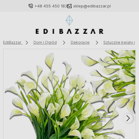
+48 455 450 183
sklep@edibazzar.pl
EdiBazzar
Dom i Ogród
Dekoracje
Sztuczne kwiaty i t
Zaloguj się
Załóż konto
Wybierz coś dla siebie z naszej aktualnej oferty lub
zaloguj się, aby przywrócić dodane produkty do listy
z poprzedniej sesji.