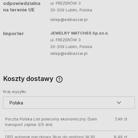
odpowiedzialna
ul. FREZERÓW 3
na terenie UE
20-209 Lublin, Polska
sklep@edibazzar.pl
Importer
JEWELRY WATCHES Sp.zo.o.
ul. FREZERÓW 3
20-209 Lublin, Polska
sklep@edibazzar.pl
Koszty dostawy
Cena nie zawiera ewentualnych kosztów płatności
Kraj wysyłki:
Poczta Polska List polecony ekonomiczny
(Sam
7,49 zł
transport zajmie 3/5 dni)
DPD automat paczkowy
(Kup do godziny 14:30
8,49 zł