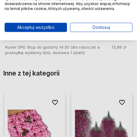
InPost Paczkomat 24/7 pobranie
(Kup do godziny
13,99 zł
doświadczenia na stronie internetowej. Aby uzyskać więcej informacji
14:30 (dni robocze) a przesyłkę wyślemy dziś,
na temat plików cookie, których używamy, otwórz ustawienia.
dostawa 1 dzień)
InPost Kurier Pobranie
(Kup do godziny 14:30 (dni
13,99 zł
Akceptuj wszystko
Dostosuj
robocze) a przesyłkę wyślemy dziś, dostawa 1
dzień)
Kurier DPD
(Kup do godziny 14:30 (dni robocze) a
13,99 zł
przesyłkę wyślemy dziś, dostawa 1 dzień)
Inne z tej kategorii
ionych
ionych
Do ulubionych
Do ulubionych
Do ulubio
Do ulubio