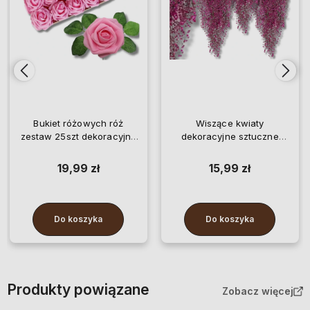
Bukiet różowych róż
Wiszące kwiaty
zestaw 25szt dekoracyjne
dekoracyjne sztuczne
sztuczne kwiaty róże
wierzba 3szt pnące różowe
19,99 zł
15,99 zł
Do koszyka
Do koszyka
Produkty powiązane
Zobacz więcej