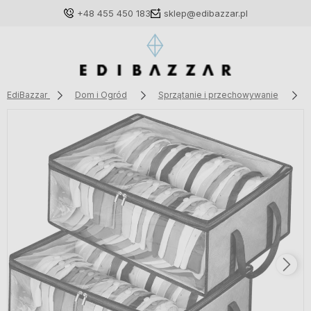
+48 455 450 183
sklep@edibazzar.pl
EdiBazzar
Dom i Ogród
Sprzątanie i przechowywanie
Zaloguj się
Załóż konto
Wybierz coś dla siebie z naszej aktualnej oferty lub
zaloguj się, aby przywrócić dodane produkty do listy
z poprzedniej sesji.