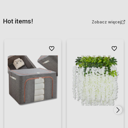
Hot items!
Zobacz więcej
Do ulubionych
Do ulubio