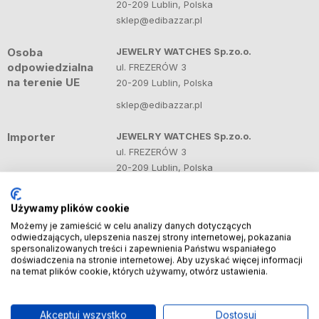
20-209 Lublin, Polska
sklep@edibazzar.pl
Osoba
JEWELRY WATCHES Sp.zo.o.
odpowiedzialna
ul. FREZERÓW 3
na terenie UE
20-209 Lublin, Polska
sklep@edibazzar.pl
Importer
JEWELRY WATCHES Sp.zo.o.
ul. FREZERÓW 3
20-209 Lublin, Polska
sklep@edibazzar.pl
Używamy plików cookie
Możemy je zamieścić w celu analizy danych dotyczących
odwiedzających, ulepszenia naszej strony internetowej, pokazania
Produkty powiązane
Zobacz więcej
spersonalizowanych treści i zapewnienia Państwu wspaniałego
doświadczenia na stronie internetowej. Aby uzyskać więcej informacji
na temat plików cookie, których używamy, otwórz ustawienia.
Do ulubionych
Do ulubi
Akceptuj wszystko
Dostosuj