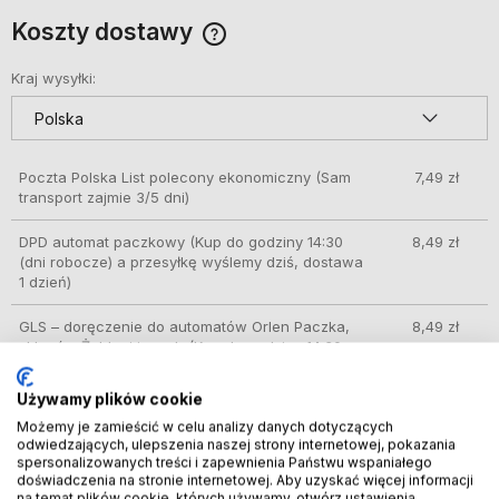
Koszty dostawy
Cena nie zawiera ewentualnych kosztów płatności
Kraj wysyłki:
Poczta Polska List polecony ekonomiczny
(Sam
7,49 zł
transport zajmie 3/5 dni)
DPD automat paczkowy
(Kup do godziny 14:30
8,49 zł
(dni robocze) a przesyłkę wyślemy dziś, dostawa
1 dzień)
GLS – doręczenie do automatów Orlen Paczka,
8,49 zł
sklepów Żabka i innych
(Kup do godziny 14:30
(dni robocze) a przesyłkę wyślemy dziś, dostawa
1 dzień)
Używamy plików cookie
Możemy je zamieścić w celu analizy danych dotyczących
DPD Pickup punkt odbioru/automat paczkowy
9,99 zł
odwiedzających, ulepszenia naszej strony internetowej, pokazania
(Kup do godziny 14:30 (dni robocze) a przesyłkę
spersonalizowanych treści i zapewnienia Państwu wspaniałego
wyślemy dziś, dostawa 1 dzień)
doświadczenia na stronie internetowej. Aby uzyskać więcej informacji
na temat plików cookie, których używamy, otwórz ustawienia.