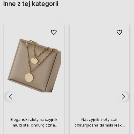
Inne z tej kategorii
ionych
ionych
Do ulubionych
Do ulubionych
Do ulubio
Do ulubio
Elegancki złoty naszyjnik
Naszyjnik złoty stal
multi stal chirurgiczna
chirurgiczna damski łezka
blaszki
pozłacany