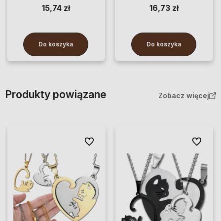
15,74 zł
16,73 zł
Do koszyka
Do koszyka
Produkty powiązane
Zobacz więcej
Do ulubionych
Do ulubio