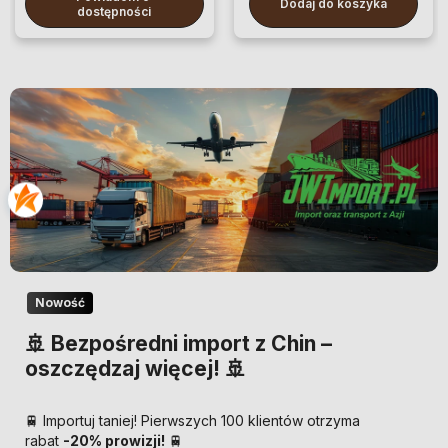
Dodaj do koszyka
dostępności
Nowość
🚢 Bezpośredni import z Chin –
oszczędzaj więcej! 🚢
🚆 Importuj taniej! Pierwszych 100 klientów otrzyma
rabat
-20% prowizji!
🚆