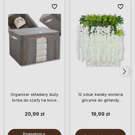
Do ulubionych
Do ulubio
Organizer składany duży
12 sztuk kwiaty wisteria
torba do szafy na koce
glicynia do girlandy
pościel ubrania
wiszące
20,99 zł
19,99 zł
Powiadom o 