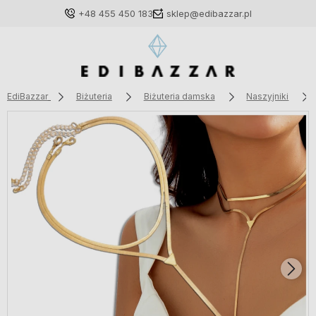
+48 455 450 183
sklep@edibazzar.pl
EdiBazzar
Biżuteria
Biżuteria damska
Naszyjniki
Zaloguj się
Załóż konto
Wybierz coś dla siebie z naszej aktualnej oferty lub
zaloguj się, aby przywrócić dodane produkty do listy
z poprzedniej sesji.