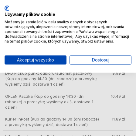
Poczta Polska List polecony ekonomiczny
(Sam
7,49 zł
transport zajmie 3/5 dni)
Używamy plików cookie
DPD automat paczkowy
(Kup do godziny 14:30
8,49 zł
Możemy je zamieścić w celu analizy danych dotyczących
odwiedzających, ulepszenia naszej strony internetowej, pokazania
(dni robocze) a przesyłkę wyślemy dziś, dostawa
spersonalizowanych treści i zapewnienia Państwu wspaniałego
1 dzień)
doświadczenia na stronie internetowej. Aby uzyskać więcej informacji
na temat plików cookie, których używamy, otwórz ustawienia.
GLS – doręczenie do automatów Orlen Paczka,
8,49 zł
sklepów Żabka i innych
(Kup do godziny 14:30
(dni robocze) a przesyłkę wyślemy dziś, dostawa
Akceptuj wszystko
Dostosuj
1 dzień)
DPD Pickup punkt odbioru/automat paczkowy
9,99 zł
(Kup do godziny 14:30 (dni robocze) a przesyłkę
wyślemy dziś, dostawa 1 dzień)
ORLEN Paczka
(Kup do godziny 14:30 (dni
10,49 zł
robocze) a przesyłkę wyślemy dziś, dostawa 1
dzień)
Kurier InPost
(Kup do godziny 14:30 (dni robocze)
11,89 zł
a przesyłkę wyślemy dziś, dostawa 1 dzień)