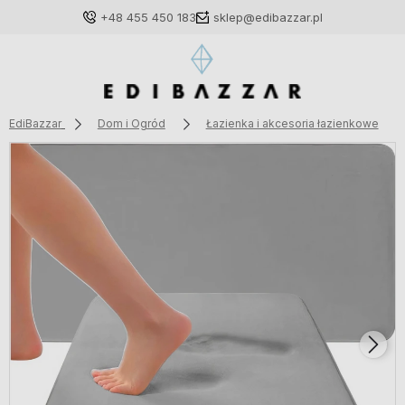
+48 455 450 183
sklep@edibazzar.pl
EdiBazzar
Dom i Ogród
Łazienka i akcesoria łazienkowe
Zaloguj się
Załóż konto
Wybierz coś dla siebie z naszej aktualnej oferty lub
zaloguj się, aby przywrócić dodane produkty do listy
z poprzedniej sesji.