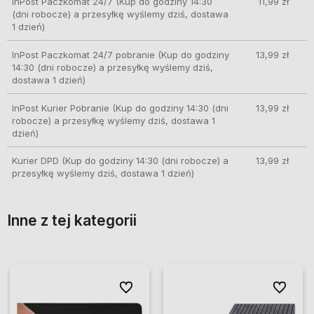
InPost Paczkomat 24/7
(Kup do godziny 14:30
11,99 zł
(dni robocze) a przesyłkę wyślemy dziś, dostawa
1 dzień)
InPost Paczkomat 24/7 pobranie
(Kup do godziny
13,99 zł
14:30 (dni robocze) a przesyłkę wyślemy dziś,
dostawa 1 dzień)
InPost Kurier Pobranie
(Kup do godziny 14:30 (dni
13,99 zł
robocze) a przesyłkę wyślemy dziś, dostawa 1
dzień)
Kurier DPD
(Kup do godziny 14:30 (dni robocze) a
13,99 zł
przesyłkę wyślemy dziś, dostawa 1 dzień)
Inne z tej kategorii
ionych
ionych
Do ulubionych
Do ulubionych
Do ulubio
Do ulubio