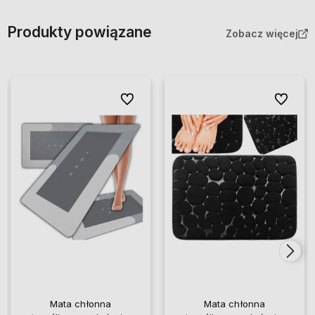
Produkty powiązane
Zobacz więcej
Do ulubionych
Do ulubi
Mata chłonna
Mata chłonna