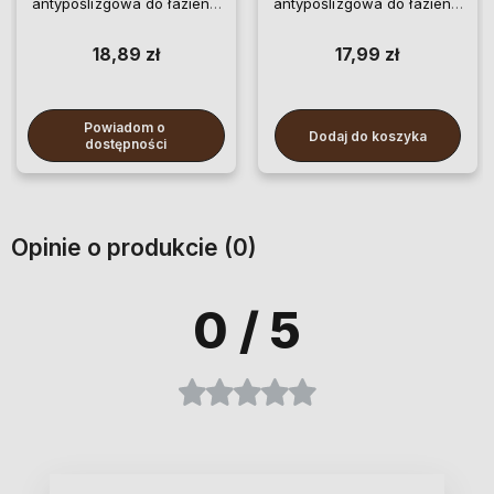
antypoślizgowa do łazienki
antypoślizgowa do łazienki
szara
czarna miękka
18,89 zł
17,99 zł
Powiadom o 
Dodaj do koszyka
dostępności
Opinie o produkcie (0)
0
/ 5