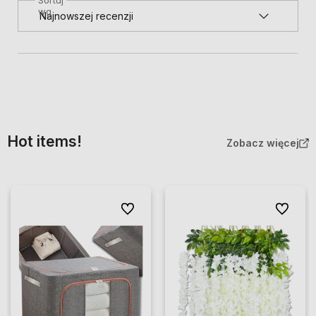
wg
Hot items!
Zobacz więcej
Do ulubionych
Do ulubio