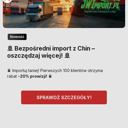
Nowość
🚢 Bezpośredni import z Chin –
oszczędzaj więcej! 🚢
🚆 Importuj taniej! Pierwszych 100 klientów otrzyma
rabat
-20% prowizji!
🚆
SPRAWDŹ SZCZEGÓŁY!