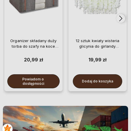
Organizer składany duży
12 sztuk kwiaty wisteria
torba do szafy na koce
glicynia do girlandy
pościel ubrania
wiszące
20,99 zł
19,99 zł
Powiadom o 
Dodaj do koszyka
dostępności