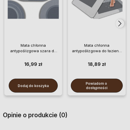
Mata chłonna
Mata chłonna
antypoślizgowa szara do
antypoślizgowa do łazienki
łazienki
szara
16,99 zł
18,89 zł
Powiadom o 
Dodaj do koszyka
dostępności
Opinie o produkcie (0)