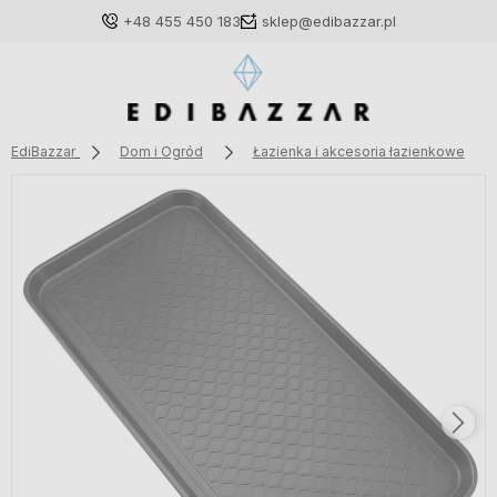
+48 455 450 183
sklep@edibazzar.pl
EdiBazzar
Dom i Ogród
Łazienka i akcesoria łazienkowe
Zaloguj się
Załóż konto
Wybierz coś dla siebie z naszej aktualnej oferty lub
zaloguj się, aby przywrócić dodane produkty do listy
z poprzedniej sesji.