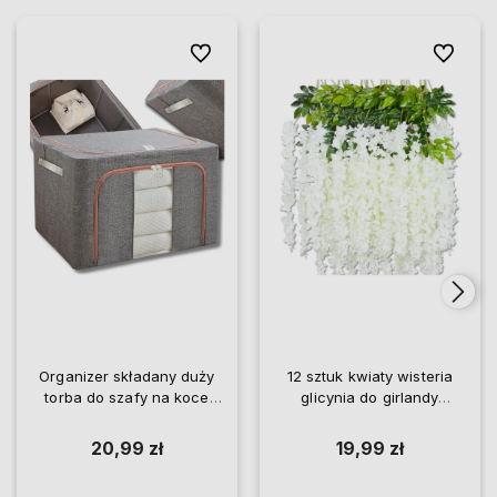
Do ulubionych
Do ulubio
Organizer składany duży
12 sztuk kwiaty wisteria
torba do szafy na koce
glicynia do girlandy
pościel ubrania
wiszące
20,99 zł
19,99 zł