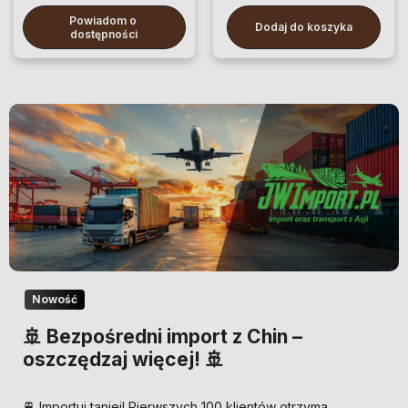
Powiadom o 
Dodaj do koszyka
dostępności
Nowość
🚢 Bezpośredni import z Chin –
oszczędzaj więcej! 🚢
🚆 Importuj taniej! Pierwszych 100 klientów otrzyma