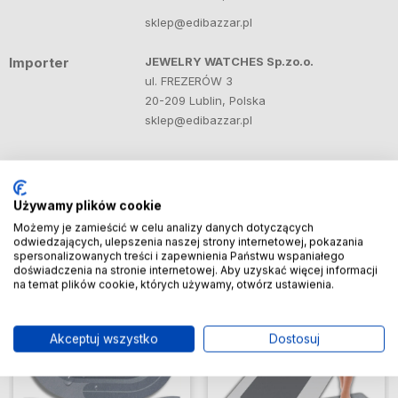
sklep@edibazzar.pl
Importer
JEWELRY WATCHES Sp.zo.o.
ul. FREZERÓW 3
20-209 Lublin, Polska
sklep@edibazzar.pl
Produkty powiązane
Zobacz więcej
Używamy plików cookie
Możemy je zamieścić w celu analizy danych dotyczących
odwiedzających, ulepszenia naszej strony internetowej, pokazania
spersonalizowanych treści i zapewnienia Państwu wspaniałego
doświadczenia na stronie internetowej. Aby uzyskać więcej informacji
Do ulubionych
Do ulubio
na temat plików cookie, których używamy, otwórz ustawienia.
Akceptuj wszystko
Dostosuj