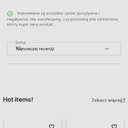
Wyświetlane są wszystkie opinie (pozytywne i
negatywne). Nie weryfikujemy, czy pochodzą one od klientów,
którzy kupili dany produkt.
Sortuj
wg
Hot items!
Zobacz więcej
Do ulubionych
Do ulubio