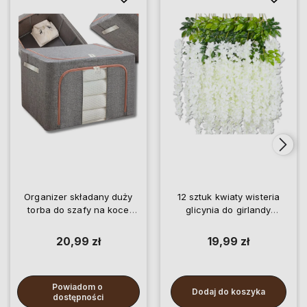
Organizer składany duży
12 sztuk kwiaty wisteria
torba do szafy na koce
glicynia do girlandy
pościel ubrania
wiszące
20,99 zł
19,99 zł
Powiadom o 
Dodaj do koszyka
dostępności