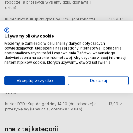
robocze) a przesyłkę wyślemy dziś, dostawa 1
dzień)
Kurier InPost
(Kup do godziny 14:30 (dni robocze)
11,89 zł
a przesyłkę wyślemy dziś, dostawa 1 dzień)
Używamy plików cookie
InPost Paczkomat 24/7
(Kup do godziny 14:30
11,99 zł
(dni robocze) a przesyłkę wyślemy dziś, dostawa
Możemy je zamieścić w celu analizy danych dotyczących
1 dzień)
odwiedzających, ulepszenia naszej strony internetowej, pokazania
spersonalizowanych treści i zapewnienia Państwu wspaniałego
doświadczenia na stronie internetowej. Aby uzyskać więcej informacji
InPost Paczkomat 24/7 pobranie
(Kup do godziny
13,99 zł
na temat plików cookie, których używamy, otwórz ustawienia.
14:30 (dni robocze) a przesyłkę wyślemy dziś,
dostawa 1 dzień)
Akceptuj wszystko
Dostosuj
InPost Kurier Pobranie
(Kup do godziny 14:30 (dni
13,99 zł
robocze) a przesyłkę wyślemy dziś, dostawa 1
dzień)
Kurier DPD
(Kup do godziny 14:30 (dni robocze) a
13,99 zł
przesyłkę wyślemy dziś, dostawa 1 dzień)
Inne z tej kategorii