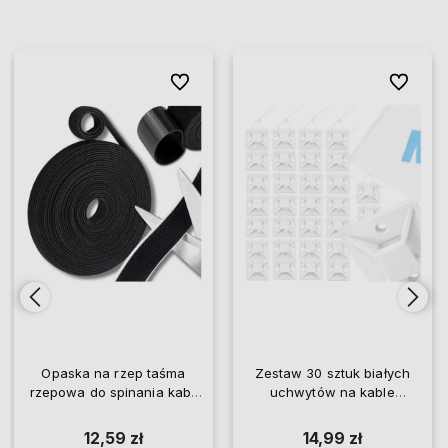
ionych
ionych
Do ulubionych
Do ulubionych
Do ulubio
Do ulubio
Opaska na rzep taśma
Zestaw 30 sztuk białych
rzepowa do spinania kabli
uchwytów na kable
przewodów czarna 5 m
samoprzylepnych 40x40
12,59 zł
14,99 zł