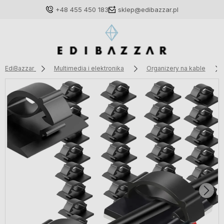
+48 455 450 183
sklep@edibazzar.pl
EdiBazzar
Multimedia i elektronika
Organizery na kable
Zaloguj się
Załóż konto
Wybierz coś dla siebie z naszej aktualnej oferty lub
zaloguj się, aby przywrócić dodane produkty do listy
z poprzedniej sesji.