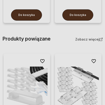
Do koszyka
Do koszyka
Produkty powiązane
Zobacz więcej
Do ulubionych
Do ulubio