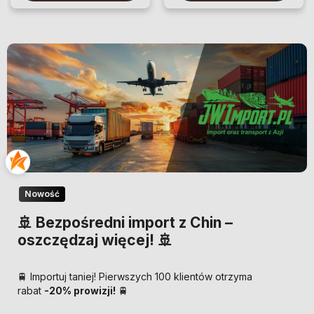
Nowość
🚢 Bezpośredni import z Chin –
oszczędzaj więcej! 🚢
🚆 Importuj taniej! Pierwszych 100 klientów otrzyma
rabat
-20% prowizji!
🚆