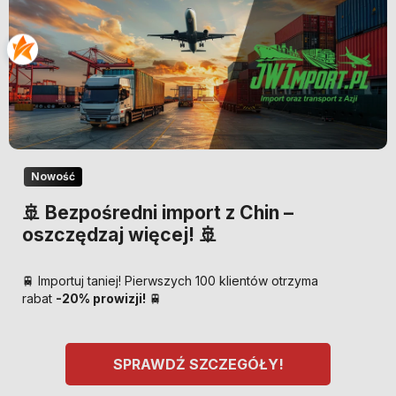
Nowość
🚢 Bezpośredni import z Chin –
oszczędzaj więcej! 🚢
🚆 Importuj taniej! Pierwszych 100 klientów otrzyma
rabat
-20% prowizji!
🚆
SPRAWDŹ SZCZEGÓŁY!