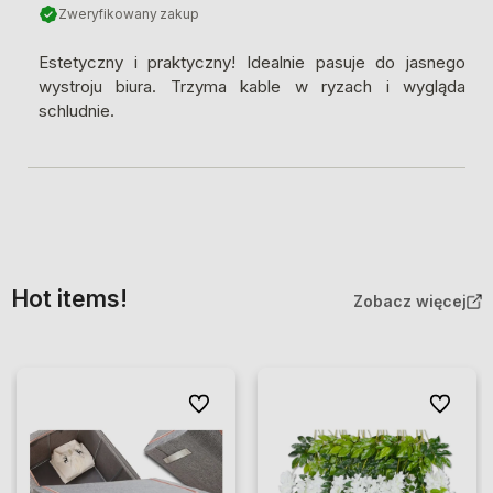
Zweryfikowany zakup
Estetyczny i praktyczny! Idealnie pasuje do jasnego
wystroju biura. Trzyma kable w ryzach i wygląda
schludnie.
Hot items!
Zobacz więcej
Do ulubionych
Do ulubio