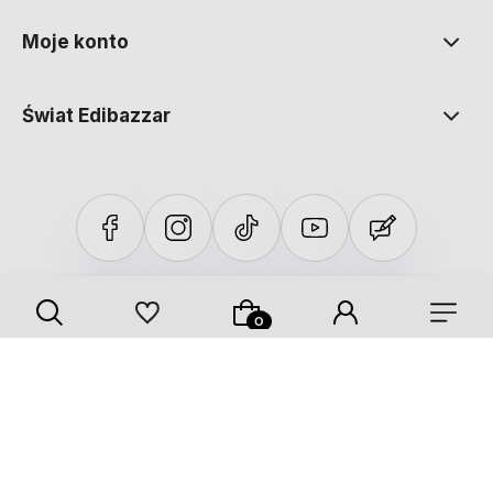
Moje konto
Świat Edibazzar
Sklep internetowy Shoper Premium
Szablon Shoper Modern 3.0™
od GrowCommerce