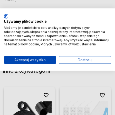
InPost Paczkomat 24/7 pobranie
(Kup do godziny
13,99 zł
14:30 (dni robocze) a przesyłkę wyślemy dziś,
dostawa 1 dzień)
Używamy plików cookie
Możemy je zamieścić w celu analizy danych dotyczących
InPost Kurier Pobranie
(Kup do godziny 14:30 (dni
13,99 zł
odwiedzających, ulepszenia naszej strony internetowej, pokazania
robocze) a przesyłkę wyślemy dziś, dostawa 1
spersonalizowanych treści i zapewnienia Państwu wspaniałego
dzień)
doświadczenia na stronie internetowej. Aby uzyskać więcej informacji
na temat plików cookie, których używamy, otwórz ustawienia.
Kurier DPD
(Kup do godziny 14:30 (dni robocze) a
13,99 zł
przesyłkę wyślemy dziś, dostawa 1 dzień)
Akceptuj wszystko
Dostosuj
Inne z tej kategorii
ionych
ionych
Do ulubionych
Do ulubionych
Do ulubio
Do ulubio