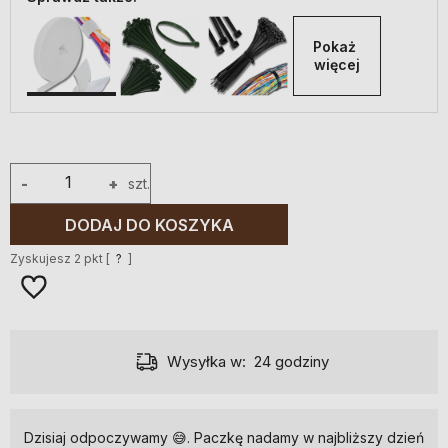
Pokaż 
więcej
-
+
szt.
DODAJ DO KOSZYKA
Zyskujesz
2
pkt [
?
]
Wysyłka w:
24 godziny
Dzisiaj odpoczywamy 😅. Paczkę nadamy w najbliższy dzień