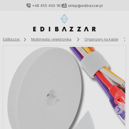
+48 455 450 183
sklep@edibazzar.pl
EdiBazzar
Multimedia i elektronika
Organizery na kable
Zaloguj się
Załóż konto
Wybierz coś dla siebie z naszej aktualnej oferty lub
zaloguj się, aby przywrócić dodane produkty do listy
z poprzedniej sesji.