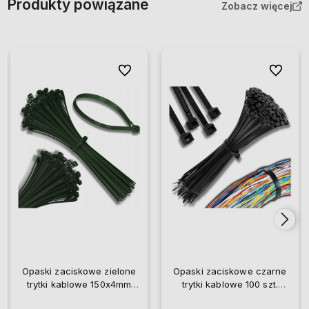
Produkty powiązane
Zobacz więcej
Do ulubionych
Do ulubio
Opaski zaciskowe zielone
Opaski zaciskowe czarne
trytki kablowe 150x4mm
trytki kablowe 100 szt.
nylonowe 100 szt
100x2.5mm nylonowe