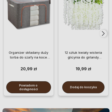
Organizer składany duży
12 sztuk kwiaty wisteria
torba do szafy na koce
glicynia do girlandy
pościel ubrania
wiszące
20,99 zł
19,99 zł
Powiadom o 
Dodaj do koszyka
dostępności