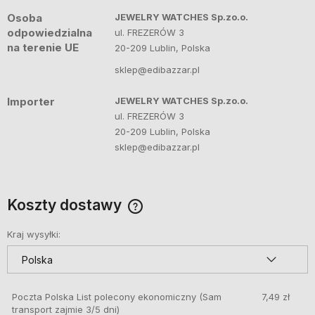
Osoba
JEWELRY WATCHES Sp.zo.o.
odpowiedzialna
ul. FREZERÓW 3
na terenie UE
20-209 Lublin, Polska
sklep@edibazzar.pl
Importer
JEWELRY WATCHES Sp.zo.o.
ul. FREZERÓW 3
20-209 Lublin, Polska
sklep@edibazzar.pl
Koszty dostawy
Cena nie zawiera ewentualnych kosztów płatności
Kraj wysyłki:
Poczta Polska List polecony ekonomiczny
(Sam
7,49 zł
transport zajmie 3/5 dni)