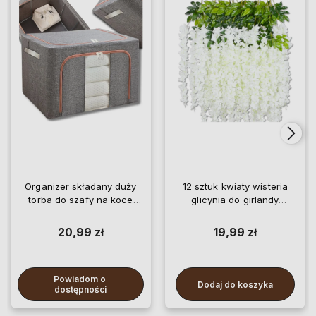
Organizer składany duży
12 sztuk kwiaty wisteria
torba do szafy na koce
glicynia do girlandy
pościel ubrania
wiszące
20,99 zł
19,99 zł
Powiadom o 
Dodaj do koszyka
dostępności