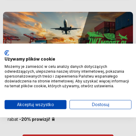
Używamy plików cookie
Możemy je zamieścić w celu analizy danych dotyczących
odwiedzających, ulepszenia naszej strony internetowej, pokazania
spersonalizowanych treści i zapewnienia Państwu wspaniałego
Nowość
doświadczenia na stronie internetowej. Aby uzyskać więcej informacji
na temat plików cookie, których używamy, otwórz ustawienia.
🚢 Bezpośredni import z Chin –
oszczędzaj więcej! 🚢
Akceptuj wszystko
Dostosuj
🚆 Importuj taniej! Pierwszych 100 klientów otrzyma
rabat
-20% prowizji!
🚆