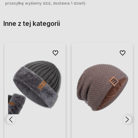
przesyłkę wyślemy dziś, dostawa 1 dzień)
Inne z tej kategorii
ionych
ionych
Do ulubionych
Do ulubionych
Do ulubio
Do ulubio