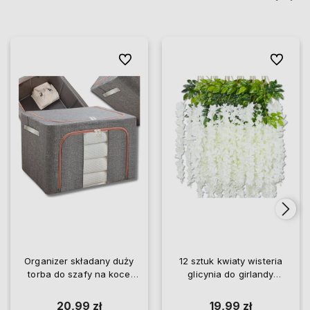
Do ulubionych
Do ulubio
Organizer składany duży
12 sztuk kwiaty wisteria
torba do szafy na koce
glicynia do girlandy
pościel ubrania
wiszące
20,99 zł
19,99 zł