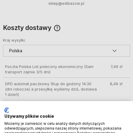
sklep@edibazzar.pl
Koszty dostawy
Cena nie zawiera ewentualnych kosztów płatności
Kraj wysyłki:
Poczta Polska List polecony ekonomiczny
(Sam
7,49 zł
transport zajmie 3/5 dni)
DPD automat paczkowy
(Kup do godziny 14:30
8,49 zł
(dni robocze) a przesyłkę wyślemy dziś, dostawa
1 dzień)
GLS – doręczenie do automatów Orlen Paczka,
8,49 zł
sklepów Żabka i innych
(Kup do godziny 14:30
Używamy plików cookie
(dni robocze) a przesyłkę wyślemy dziś, dostawa
1 dzień)
Możemy je zamieścić w celu analizy danych dotyczących
odwiedzających, ulepszenia naszej strony internetowej, pokazania
spersonalizowanych treści i zapewnienia Państwu wspaniałego