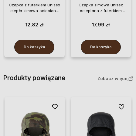
Czapka z futerkiem unisex
Czapka zimowa unisex
ciepła zimowa ocieplana
ocieplana z futerkiem
beanie
beanie ciepła casual
12,82 zł
17,99 zł
Do koszyka
Do koszyka
Produkty powiązane
Zobacz więcej
Do ulubionych
Do ulubio