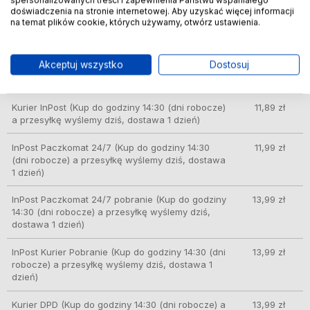
DPD Pickup punkt odbioru/automat paczkowy
9,99 zł
doświadczenia na stronie internetowej. Aby uzyskać więcej informacji
(Kup do godziny 14:30 (dni robocze) a przesyłkę
na temat plików cookie, których używamy, otwórz ustawienia.
wyślemy dziś, dostawa 1 dzień)
ORLEN Paczka
(Kup do godziny 14:30 (dni
10,49 zł
Akceptuj wszystko
Dostosuj
robocze) a przesyłkę wyślemy dziś, dostawa 1
dzień)
Kurier InPost
(Kup do godziny 14:30 (dni robocze)
11,89 zł
a przesyłkę wyślemy dziś, dostawa 1 dzień)
InPost Paczkomat 24/7
(Kup do godziny 14:30
11,99 zł
(dni robocze) a przesyłkę wyślemy dziś, dostawa
1 dzień)
InPost Paczkomat 24/7 pobranie
(Kup do godziny
13,99 zł
14:30 (dni robocze) a przesyłkę wyślemy dziś,
dostawa 1 dzień)
InPost Kurier Pobranie
(Kup do godziny 14:30 (dni
13,99 zł
robocze) a przesyłkę wyślemy dziś, dostawa 1
dzień)
Kurier DPD
(Kup do godziny 14:30 (dni robocze) a
13,99 zł