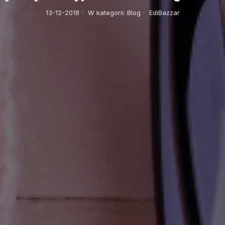
13-12-2018
·
W kategorii:
Blog
·
EdiBazzar