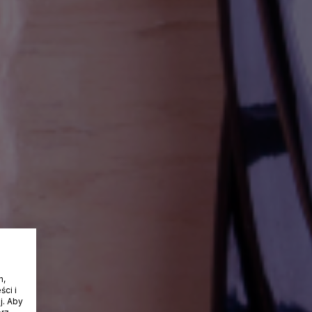
h,
ci i
j. Aby