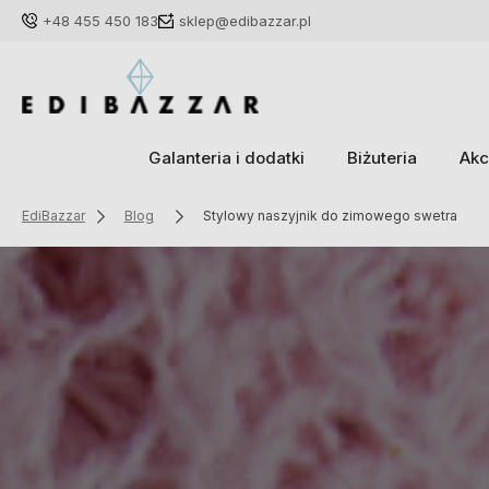
+48 455 450 183
sklep@edibazzar.pl
Galanteria i dodatki
Biżuteria
Akc
EdiBazzar
Blog
Stylowy naszyjnik do zimowego swetra