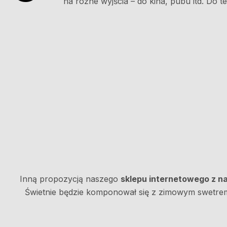
na różne wyjścia – do kina, pubu itd. Do 
Inną propozycją naszego
sklepu internetowego z n
Świetnie będzie komponował się z zimowym swetrem,