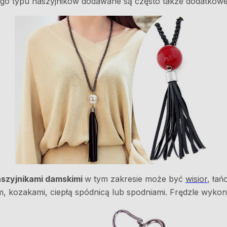
tego typu naszyjników dodawane są często także dodatkowe 
aszyjnikami damskimi
w tym zakresie może być
wisior
, ła
 kozakami, ciepłą spódnicą lub spodniami. Frędzle wykon