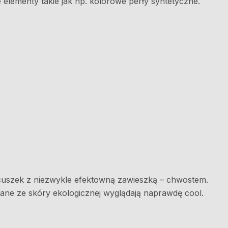
elementy takie jak np. kolorowe perły syntetyczne.
ńcuszek z niezwykle efektowną zawieszką – chwostem.
ane ze skóry ekologicznej wyglądają naprawdę cool.