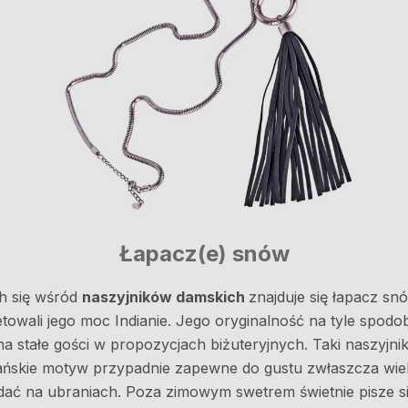
Łapacz(e) snów
h się wśród
naszyjników damskich
znajduje się łapacz snó
owali jego moc Indianie. Jego oryginalność na tyle spodobał
na stałe gości w propozycjach biżuteryjnych. Taki naszyjnik
diańskie motyw przypadnie zapewne do gustu zwłaszcza wie
ładać na ubraniach. Poza zimowym swetrem świetnie pisze si