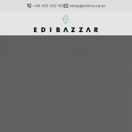
+48 455 450 183
sklep@edibazzar.pl
Zaloguj się
Załóż konto
Wybierz coś dla siebie z naszej aktualnej oferty lub
zaloguj się, aby przywrócić dodane produkty do listy
z poprzedniej sesji.