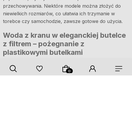
przechowywania. Niektóre modele można złożyć do
niewielkich rozmiarów, co ułatwia ich trzymanie w
torebce czy samochodzie, zawsze gotowe do użycia.
Woda z kranu w eleganckiej butelce
z filtrem – pożegnanie z
plastikowymi butelkami
Woda jest źródłem życia, a jej codzienne spożywanie
jest kluczem do zdrowia. Wielu z nas sięga po wodę w
plastikowych butelkach, nie zdając sobie sprawy z
negatywnego wpływu takiego wyboru na środowisko.
Plastikowe opakowania stanowią poważny problem
ekologiczny, a ich degradacja trwa setki lat. Czy jest
sposób, by cieszyć się czystą wodą, nie obciążając przy
tym planety? Odpowiedź brzmi: tak! Butelki i dzbanki z
filtrem pozwalają na picie wody z kranu, jednocześnie