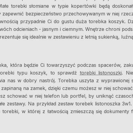
e torebki słomiane w typie kopertówki będą doskonałe
 zapewnić bezpieczeństwo przechowywanym w niej rzeczom
ewnością przypadnie Ci do gustu duża torebka koszyk. Dz
wóch odcieniach - jasnym i ciemnym. Wnętrze chroni podsz
rezentuje się idealnie w zestawieniu z letnią sukienką, luźn
rebka, która będzie Ci towarzyszyć podczas spacerów, za
 torebki typu koszyk, to sprawdź
torebki listonoszki
. Ni
ia nas w dobry nastrój. Torebka uszyta z wyprawionej sk
ę zapinaną na zamek, dzięki czemu możesz w niej schować
z schować w niej telefon lub portfel, by uniknąć czasoc
ałe zestawy. Na przykład zestaw torebek listonoszka 3w1
żej torebki, w której z łatwością zmieszczą się dokument