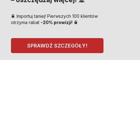
🚆 Importuj taniej! Pierwszych 100 klientów
otrzyma rabat
-20% prowizji!
🚆
SPRAWDŹ SZCZEGÓŁY!
Hurtowe Ceny - Sprawdź