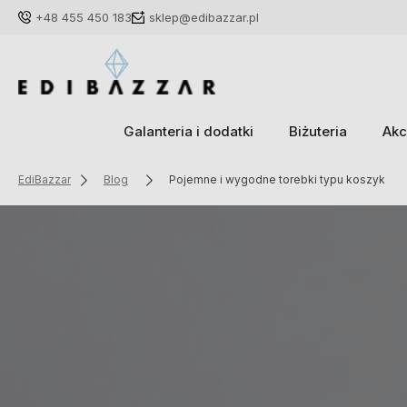
+48 455 450 183
sklep@edibazzar.pl
Galanteria i dodatki
Biżuteria
Akc
EdiBazzar
Blog
Pojemne i wygodne torebki typu koszyk