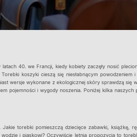
 latach 40. we Francji, kiedy kobiety zaczęły nosić pleci
. Torebki koszyki cieszą się niesłabnącym powodzeniem 
miast wersje wykonane z ekologicznej skóry sprawdzą się 
dem pojemności i wygody noszenia. Poniżej kilka naszych 
. Jakie torebki pomieszczą dziecięce zabawki, książkę, r
wodzie i piaskowi? Oczywiście letnia propozycja to toreb