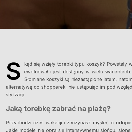
S
kąd się wzięły torebki typu koszyk? Powstały w
ewoluował i jest dostępny w wielu wariantach
Słomiane koszyki są niezastąpione latem, nato
alternatywę do shopperek, nie ustępując im pod wzglę
stylizacji.
Jaką torebkę zabrać na plażę?
Przychodzi czas wakacji i zaczynasz myśleć o urlopie
Jakie modele nie oprą się intensywnemu słońcu, słonej 