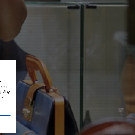
h,
ci i
j. Aby
órz