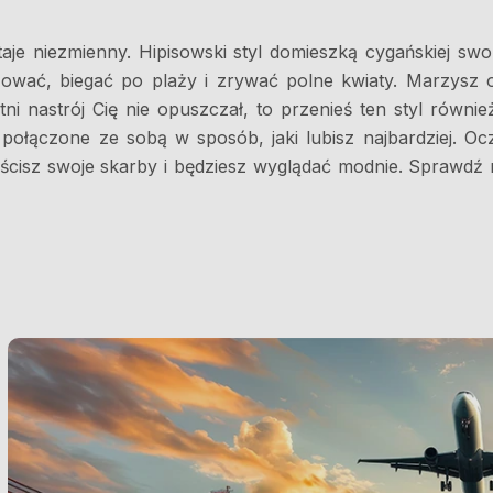
je niezmienny. Hipisowski styl domieszką cygańskiej swob
żować, biegać po plaży i zrywać polne kwiaty. Marzysz o
letni nastrój Cię nie opuszczał, to przenieś ten styl rów
ołączone ze sobą w sposób, jaki lubisz najbardziej. Oczy
ścisz swoje skarby i będziesz wyglądać modnie. Sprawdź 