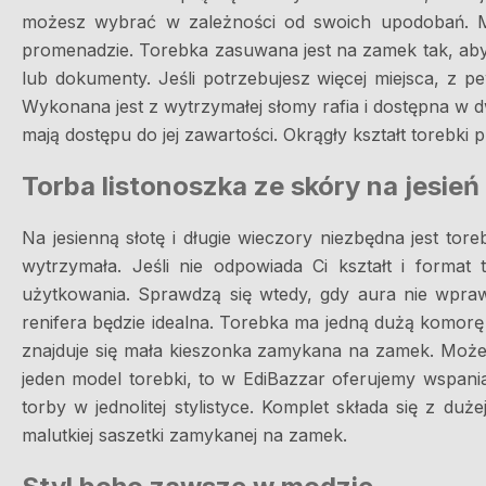
możesz wybrać w zależności od swoich upodobań. Mał
promenadzie. Torebka zasuwana jest na zamek tak, aby
lub dokumenty. Jeśli potrzebujesz więcej miejsca, z p
Wykonana jest z wytrzymałej słomy rafia i dostępna w d
mają dostępu do jej zawartości. Okrągły kształt torebki p
Torba listonoszka ze skóry na jesień
Na jesienną słotę i długie wieczory niezbędna jest to
wytrzymała. Jeśli nie odpowiada Ci kształt i format
użytkowania. Sprawdzą się wtedy, gdy aura nie wpraw
renifera będzie idealna. Torebka ma jedną dużą komor
znajduje się mała kieszonka zamykana na zamek. Możes
jeden model torebki, to w EdiBazzar oferujemy wspani
torby w jednolitej stylistyce. Komplet składa się z du
malutkiej saszetki zamykanej na zamek.