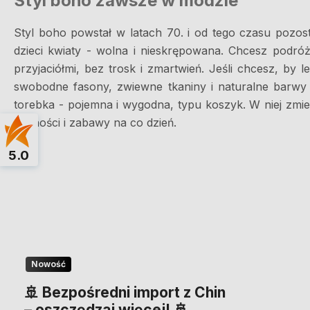
Styl boho zawsze w modzie
Styl boho powstał w latach 70. i od tego czasu pozosta
dzieci kwiaty - wolna i nieskrępowana. Chcesz podró
przyjaciółmi, bez trosk i zmartwień. Jeśli chcesz, by 
swobodne fasony, zwiewne tkaniny i naturalne barwy p
torebka - pojemna i wygodna, typu koszyk. W niej zmie
wolności i zabawy na co dzień.
5.0
Nowość
🚢 Bezpośredni import z Chin
– oszczędzaj więcej! 🚢