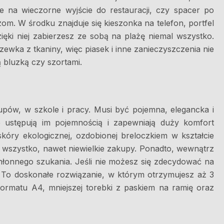
 na wieczorne wyjście do restauracji, czy spacer po
. W środku znajduje się kieszonka na telefon, portfel
ięki niej zabierzesz ze sobą na plażę niemal wszystko.
ewka z tkaniny, więc piasek i inne zanieczyszczenia nie
ą bluzką czy szortami.
kupów, w szkole i pracy. Musi być pojemna, elegancka i
e ustępują im pojemnością i zapewniają duży komfort
óry ekologicznej, ozdobionej breloczkiem w kształcie
 wszystko, nawet niewielkie zakupy. Ponadto, wewnątrz
hłonnego szukania. Jeśli nie możesz się zdecydować na
. To doskonałe rozwiązanie, w którym otrzymujesz aż 3
y formatu A4, mniejszej torebki z paskiem na ramię oraz