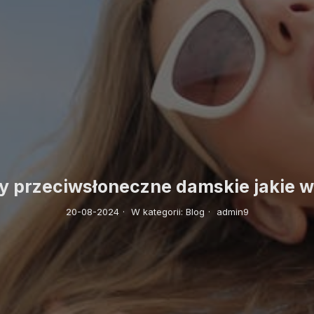
y przeciwsłoneczne damskie jakie 
20-08-2024
·
W kategorii:
Blog
·
admin9