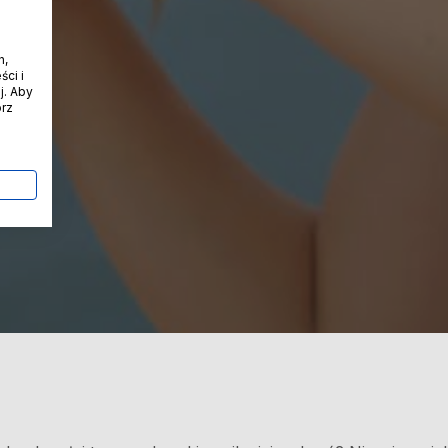
h,
ci i
j. Aby
órz