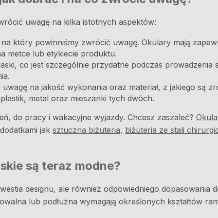
wrócić uwagę na kilka istotnych aspektów:
w, na który powinniśmy zwrócić uwagę. Okulary mają zape
a metce lub etykiecie produktu.
blaski, co jest szczególnie przydatne podczas prowadzen
ia.
 uwagę na jakość wykonania oraz materiał, z jakiego są zr
plastik, metal oraz mieszanki tych dwóch.
zień, do pracy i wakacyjne wyjazdy. Chcesz zaszaleć?
Okula
 dodatkami jak
sztuczna biżuteria
,
biżuteria ze stali chirurgi
skie są teraz modne?
estia designu, ale również odpowiedniego dopasowania do 
owalna lub podłużna wymagają określonych kształtów ramek