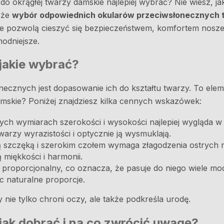
do okrągłej twarzy damskie najlepiej wybrać? Nie wiesz, ja
 że
wybór odpowiednich okularów przeciwsłonecznych to 
re pozwolą cieszyć się bezpieczeństwem, komfortem nosze
odniejsze.
jakie wybrać?
znych jest dopasowanie ich do kształtu twarzy. To eleme
mskie? Poniżej znajdziesz kilka cennych wskazówek:
onych wymiarach szerokości i wysokości najlepiej wygląda w 
arzy wyrazistości i optycznie ją wysmuklają.
szczęką i szerokim czołem wymaga złagodzenia ostrych ry
 miękkości i harmonii.
iej proporcjonalny, co oznacza, że pasuje do niego wiele mo
ąc naturalne proporcje.
 nie tylko chroni oczy, ale także podkreśla urodę.
jak dobrać i na co zwrócić uwagę?