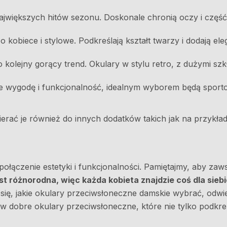
największych hitów sezonu. Doskonale chronią oczy i częś
 kobiece i stylowe. Podkreślają kształt twarzy i dodają ele
 to kolejny gorący trend. Okulary w stylu retro, z dużymi 
ie wygodę i funkcjonalność, idealnym wyborem będą sporto
bierać je również do innych dodatków takich jak na przykła
ączenie estetyki i funkcjonalności. Pamiętajmy, aby zaws
 różnorodna, więc każda kobieta znajdzie coś dla siebi
 się, jakie okulary przeciwsłoneczne damskie wybrać, odw
 dobre okulary przeciwsłoneczne, które nie tylko podkre