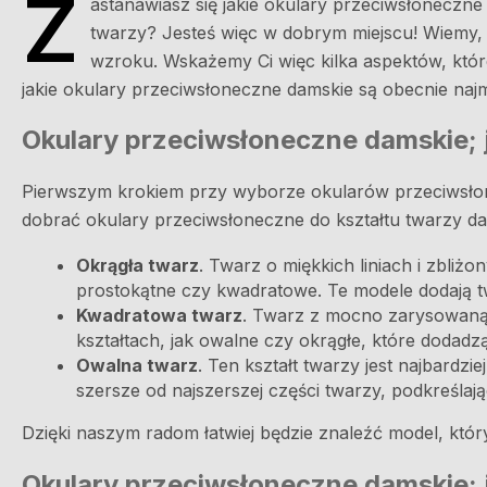
Z
astanawiasz się jakie okulary przeciwsłoneczne 
twarzy? Jesteś więc w dobrym miejscu! Wiemy,
wzroku. Wskażemy Ci więc kilka aspektów, któ
jakie okulary przeciwsłoneczne damskie są obecnie najm
Okulary przeciwsłoneczne damskie; 
Pierwszym krokiem przy wyborze okularów przeciwsłonec
dobrać okulary przeciwsłoneczne do kształtu twarzy da
Okrągła twarz
. Twarz o miękkich liniach i zbliż
prostokątne czy kwadratowe. Te modele dodają tw
Kwadratowa twarz
. Twarz z mocno zarysowaną 
kształtach, jak owalne czy okrągłe, które dodadzą
Owalna twarz
. Ten kształt twarzy jest najbardz
szersze od najszerszej części twarzy, podkreślaj
Dzięki naszym radom łatwiej będzie znaleźć model, który
Okulary przeciwsłoneczne damskie; 