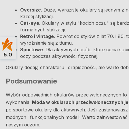
Oversize
. Duże, wyraziste okulary są jednym z 
każdej stylizacji.
Cat-eye
. Okulary w stylu "kocich oczu" są bardzo
formalnych stylizacji.
Retro i vintage
. Powrót do stylów z lat 70. i 80.
wyróżnienie się z tłumu.
Sportowe
. Dla aktywnych osób, które cenią sob
5.0
oczy podczas aktywności fizycznej.
Okulary dodają charakteru i drapieżności, ale warto do
Podsumowanie
Wybór odpowiednich okularów przeciwsłonecznych to poł
wykonania.
Moda w okularach przeciwsłonecznych jest
po sportowe okulary dla aktywnych. Jeśli zastanawiasz
modnych i funkcjonalnych modeli. Warto zainwestować w
naszym oczom.