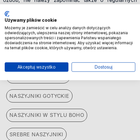
ozdób, nie należy zapominać także o regularnych
wizytach u jubilera - profesjonalna kontrola i
ewentualna regulacja zawieszenia mogą znacznie
przedłużyć żywotność naszyjników. Właściwa dbałość
Używamy plików cookie
o biżuterię to inwestycja, która przynosi rezultaty w
Możemy je zamieścić w celu analizy danych dotyczących
postaci długotrwałego zachwytu i satysfakcji z
odwiedzających, ulepszenia naszej strony internetowej, pokazania
spersonalizowanych treści i zapewnienia Państwu wspaniałego
noszenia tych wyjątkowych dodatków.
doświadczenia na stronie internetowej. Aby uzyskać więcej informacji
na temat plików cookie, których używamy, otwórz ustawienia.
Zobacz
podobne kategorie
Akceptuj wszystko
Dostosuj
NASZYJNIKI DAMSKIE
NASZYJNIKI GOTYCKIE
NASZYJNIKI W STYLU BOHO
SREBRE NASZYJNIKI