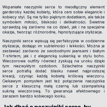
Wspaniałe naszyjniki serce to nieodłączny element
garderoby każdej kobiety, która ceni sobie elegancki i
kobiecy styl. Są nie tylko pięknym dodatkiem, ale także
symbolem miłości, bliskości i delikatności. Świetnie
sprawdzą się zarówno na co dzień, jak i na specjalne
okazje, tworząc różnorodne, hipnotyzujące stylizacje.
Naszyjniki serce wpisują się perfekcyjnie w codzienne
stylizacje, dodając im subtelności i lekkości. Można je
zestawiać zarówno ze swobodnymi jeansami i białym
T-shirtem, jak i z elegancką sukienką w stylu boho.
Wieczorowe outfity również zyskują na uroku dzięki
tym niezwykłym ozdobom. Szlachetne naszyjniki
serce potrafią dodać blasku nawet najprostszej
kreacji, czyniąc każdą kobietę królową wieczoru.
Ciekawym pomysłem jest też połączenie naszyjnika
serce z klasyczną małą czarną lub szampańską
suknią wieczorową. To gwarancja efektownego i
zarazem bardzo kobiecego looku.
Jak dbać o naszyjniki serce, by