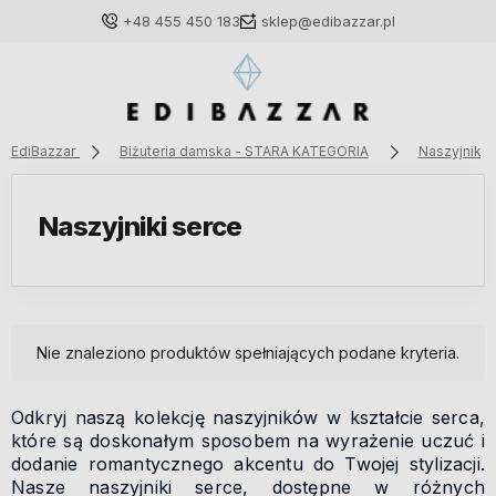
+48 455 450 183
sklep@edibazzar.pl
EdiBazzar
Biżuteria damska - STARA KATEGORIA
Naszyjniki
Zaloguj się
Naszyjniki serce
Załóż konto
Nie znaleziono produktów spełniających podane kryteria.
Wybierz coś dla siebie z naszej aktualnej oferty lub
zaloguj się, aby przywrócić dodane produkty do listy
Odkryj naszą kolekcję naszyjników w kształcie serca,
z poprzedniej sesji.
które są doskonałym sposobem na wyrażenie uczuć i
dodanie romantycznego akcentu do Twojej stylizacji.
Nasze naszyjniki serce, dostępne w różnych