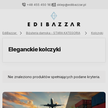
+48 455 450 183
sklep@edibazzar.pl
EdiBazzar
Biżuteria damska - STARA KATEGORIA
Kolczyki
Zaloguj się
Eleganckie kolczyki
Załóż konto
Nie znaleziono produktów spełniających podane kryteria.
Wybierz coś dla siebie z naszej aktualnej oferty lub
zaloguj się, aby przywrócić dodane produkty do listy
z poprzedniej sesji.