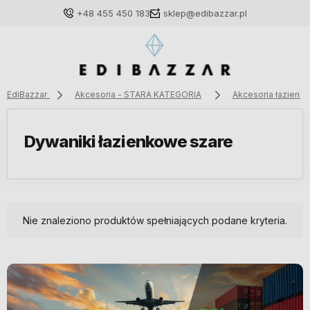
+48 455 450 183
sklep@edibazzar.pl
EdiBazzar
Akcesoria - STARA KATEGORIA
Akcesoria łazienk
Zaloguj się
Dywaniki łazienkowe szare
Załóż konto
Nie znaleziono produktów spełniających podane kryteria.
Wybierz coś dla siebie z naszej aktualnej oferty lub
zaloguj się, aby przywrócić dodane produkty do listy
z poprzedniej sesji.