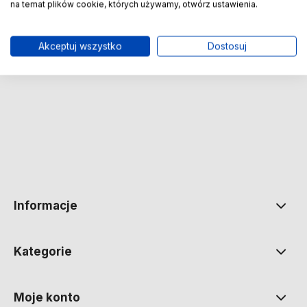
na temat plików cookie, których używamy, otwórz ustawienia.
Zapisz się na nasz Newsletter – Wpisz adres e-mail
Akceptuj wszystko
Dostosuj
polityce prywatności
Informacje
Kategorie
Moje konto