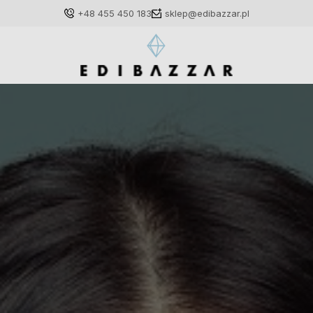
+48 455 450 183
sklep@edibazzar.pl
Zaloguj się
Załóż konto
Wybierz coś dla siebie z naszej aktualnej oferty lub
zaloguj się, aby przywrócić dodane produkty do listy
z poprzedniej sesji.