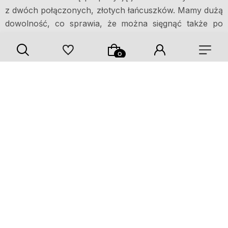
z dwóch połączonych, złotych łańcuszków. Mamy dużą
dowolność, co sprawia, że można sięgnąć także po
większą ilość tego typu elementów.
Paniom, które lubią subtelne łańcuszki, a jednocześnie
marzą o czymś bardziej wymyślnym, czy też
nowoczesnym, polecamy srebrny naszyjnik celebrytka
typu choker. Połączenie klasyki z tą nowoczesną
ozdobą daje naprawdę ciekawy efekt. Jeśli jednak nie
lubisz eksperymentów, a chciałabyś jakoś urozmaicić
ten prosty łańcuszek, to najlepszym rozwiązaniem
wydaje się wykorzystanie zawieszki. Tutaj możliwości są
naprawdę przeróżne – od znaków nieskończoności,
uroczych serduszek, przez talizmany szczęścia, jak
chociażby koniczyna, aż po różnorodne symbole z
grawerem. Na pewno niezależnie od preferencji
znajdziesz coś idealnego dla siebie!