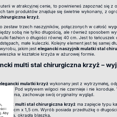
uterii w atrakcyjnej cenie, to powinieneś zapoznać się z 
ch tam produktów znajduje się świetnie wykonany, z og
 chirurgiczna krzyż
.
o zestaw trzech naszyjników, połączonych w całość wy
między sobą nie tylko długością, ale również sposobem wy
kulki fashion o długości równej 40 cm. Jest to łańcuszek 
tępach, małe kuleczki. Kolejny element jest tej samej dł
 wyrobu, jakim jest
elegancki naszyjnik mulatki stal chir
wieszka w kształcie krzyża w ażurowej formie.
ncki multi stal chirurgiczna krzyż – w
elegancki mulatki krzyż
wykonany jest z wytrzymałej, odp
złotem. Pod wpływem wilgoci nie czernieje i nie koroduje.
 noszenia, zachowuje swój oryginalny wygląd.
szyjnik multi stal chirurgiczna krzyż
ma zapięcie typu k
h,
ci i
y 2,5 cm x 1,5 cm. Wyrób posiada przedłużkę o długości 
j. Aby
malutką, okrągłą blaszką.