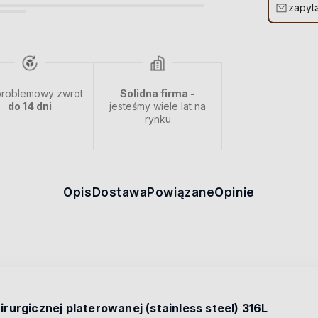
zapyta
roblemowy zwrot
Solidna firma -
do 14 dni
jesteśmy wiele lat na
rynku
Opis
Dostawa
Powiązane
Opinie
hirurgicznej platerowanej (stainless steel) 316L