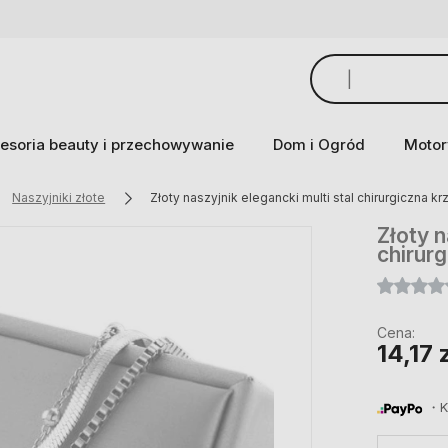
esoria beauty i przechowywanie
Dom i Ogród
Motor
Naszyjniki złote
Złoty naszyjnik elegancki multi stal chirurgiczna kr
Złoty n
chirur
Cena:
14,17 
・Ku