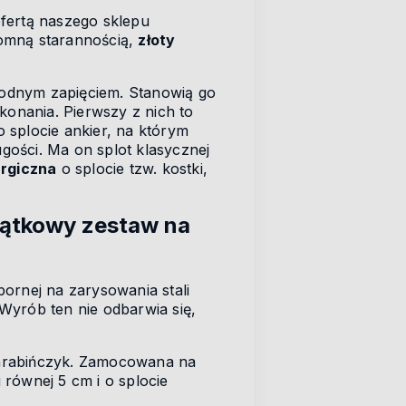
ofertą naszego sklepu
romną starannością,
złoty
godnym zapięciem. Stanowią go
konania. Pierwszy z nich to
o splocie ankier, na którym
ugości. Ma on splot klasycznej
urgiczna
o splocie tzw. kostki,
yjątkowy zestaw na
ornej na zarysowania stali
 Wyrób ten nie odbarwia się,
arabińczyk. Zamocowana na
równej 5 cm i o splocie