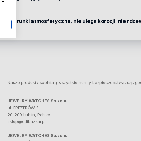
órz
 na warunki atmosferyczne, nie ulega korozji, nie rdzew
Nasze produkty spełniają wszystkie normy bezpieczeństwa, są zgo
JEWELRY WATCHES Sp.zo.o.
ul. FREZERÓW 3
20-209 Lublin, Polska
sklep@edibazzar.pl
JEWELRY WATCHES Sp.zo.o.