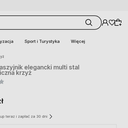
yzacja
Sport i Turystyka
Więcej
zyż
aszyjnik elegancki multi stal
giczna krzyż
zł
p teraz i zapłać za 30 dni