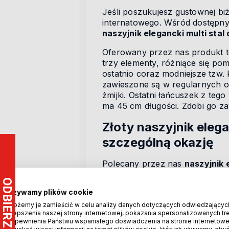
Jeśli poszukujesz gustownej biż
internatowego. Wśród dostępny
naszyjnik elegancki multi stal
Oferowany przez nas produkt t
trzy elementy, różniące się po
ostatnio coraz modniejsze tzw. 
zawieszone są w regularnych ods
żmijki. Ostatni łańcuszek z tego
ma 45 cm długości. Zdobi go za
Złoty naszyjnik elega
szczególną okazję
Polecany przez nas
naszyjnik 
chirurgicznej platerowanej 18k 
dlatego nawet podczas długiego
Używamy plików cookie
Atrakcyjny wyrób, jakim jest
na
Możemy je zamieścić w celu analizy danych dotyczących odwiedzającyc
ulepszenia naszej strony internetowej, pokazania spersonalizowanych treś
naszyjniku zawieszka ma wymiar
zapewnienia Państwu wspaniałego doświadczenia na stronie internetowe
pancerki. Zakończona jest ona 