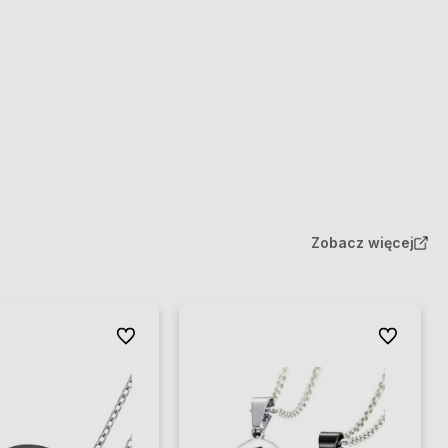
Zobacz więcej
Do ulubionych
Do ulubion