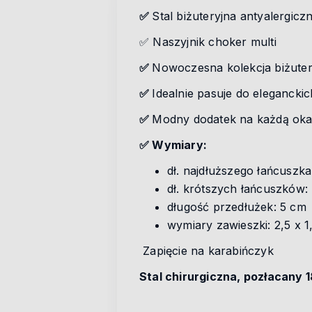
✅
Stal biżuteryjna antyalergicz
✅ Naszyjnik choker multi
✅
Nowoczesna kolekcja biżuteri
✅
Idealnie pasuje do eleganckic
✅
Modny dodatek na każdą okaz
✅ Wymiary:
dł. najdłuższego łańcuszk
dł. krótszych łańcuszków:
długość przedłużek: 5 cm
wymiary zawieszki: 2,5 x 1
Zapięcie na karabińczyk
Stal chirurgiczna, pozłacany 