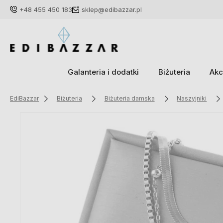
+48 455 450 183
sklep@edibazzar.pl
Galanteria i dodatki
Biżuteria
Akc
EdiBazzar
Biżuteria
Biżuteria damska
Naszyjniki