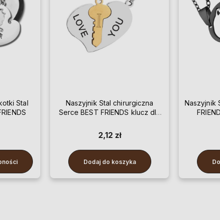
otki Stal
Naszyjnik Stal chirurgiczna
Naszyjnik 
 FRIENDS
Serce BEST FRIENDS klucz dla
FRIEND
par
2,12 zł
pności
Dodaj do koszyka
Do