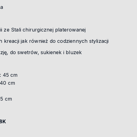
na
i ze Stali chirurgicznej platerowanej
h kreacji jak również do codziennych stylizacji
ję, do swetrów, sukienek i bluzek
a: 45 cm
 40 cm
,5 cm
18K