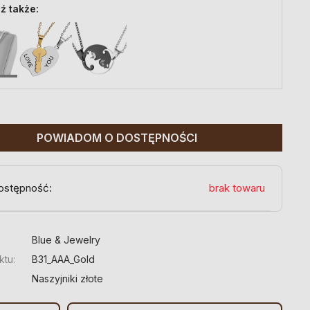
ź także:
POWIADOM O DOSTĘPNOŚCI
ostępność:
brak towaru
:
Blue & Jewelry
ktu:
B31_AAA_Gold
Naszyjniki złote