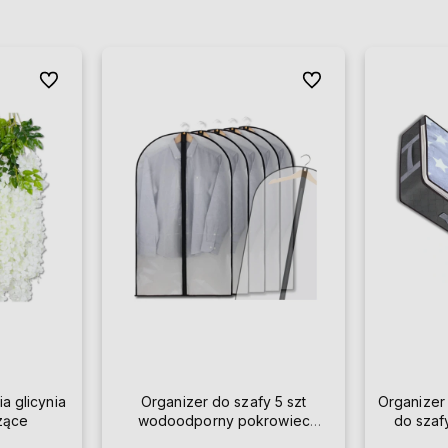
Do ulubionych
Do ulubionych
ia glicynia
Organizer do szafy 5 szt
Organizer
szące
wodoodporny pokrowiec
do szaf
przezroczysty na ubrania 60 x