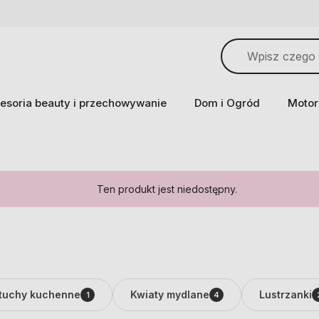
esoria beauty i przechowywanie
Dom i Ogród
Motor
Ten produkt jest niedostępny.
tuchy kuchenne
Kwiaty mydlane
Lustrzanki
1
4