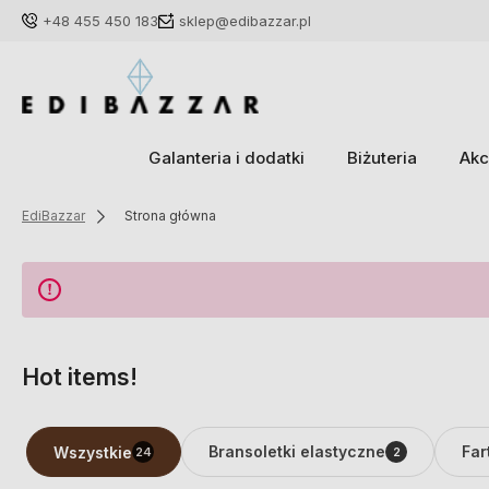
+48 455 450 183
sklep@edibazzar.pl
Galanteria i dodatki
Biżuteria
Akc
EdiBazzar
Strona główna
Hot items!
Bransoletki elastyczne
Far
Wszystkie
24
2