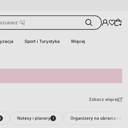
yzacja
Sport i Turystyka
Więcej
Zobacz więcej
Notesy i planery
Organizery na ubrania i biel
2
1