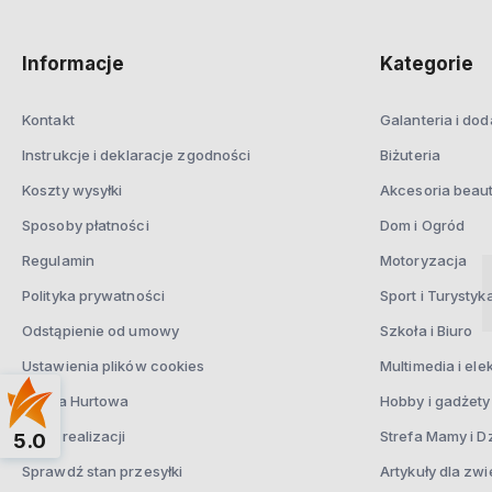
Informacje
Kategorie
Kontakt
Galanteria i dod
Instrukcje i deklaracje zgodności
Biżuteria
Koszty wysyłki
Akcesoria beau
Sposoby płatności
Dom i Ogród
Regulamin
Motoryzacja
Polityka prywatności
Sport i Turystyk
Odstąpienie od umowy
Szkoła i Biuro
Ustawienia plików cookies
Multimedia i ele
Oferta Hurtowa
Hobby i gadżety
Czas realizacji
Strefa Mamy i D
5.0
Sprawdź stan przesyłki
Artykuły dla zwi