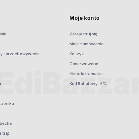
prywatności
Moje konto
atki
Zarejestruj się
Moje zamówienia
ty i przechowywanie
Koszyk
Obserwowane
Historia transakcji
a
Kod Rabatowy -6%
ktronika
ziecka
erząt