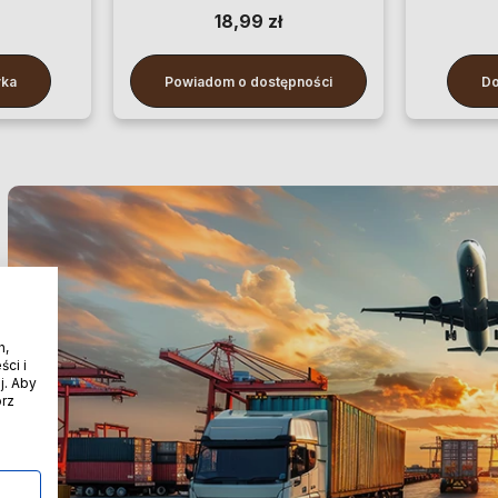
100 cm
18,99 zł
yka
Powiadom o dostępności
Do
h,
ci i
j. Aby
órz