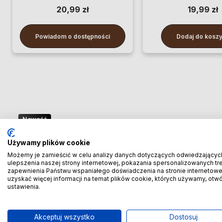
20,99 zł
19,99 zł
Powiadom o dostępności
Dodaj do kosz
Nowość
🚢 Bezpośredni import z Chin
Używamy plików cookie
– oszczędzaj więcej! 🚢
Możemy je zamieścić w celu analizy danych dotyczących odwiedzającyc
ulepszenia naszej strony internetowej, pokazania spersonalizowanych treś
zapewnienia Państwu wspaniałego doświadczenia na stronie internetowe
🚆 Importuj taniej! Pierwszych 100 klientów
uzyskać więcej informacji na temat plików cookie, których używamy, otw
ustawienia.
otrzyma rabat
-20% prowizji!
🚆
Akceptuj wszystko
Dostosuj