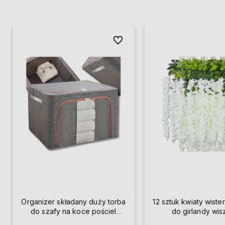
Do ulubionych
Organizer składany duży torba
12 sztuk kwiaty wister
do szafy na koce pościel
do girlandy wi
ubrania