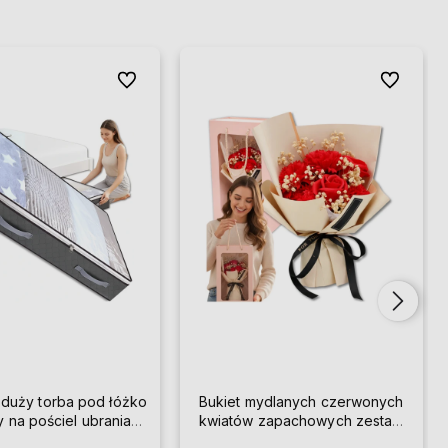
Do ulubionych
Do ulubion
 duży torba pod łóżko
Bukiet mydlanych czerwonych
y na pościel ubrania
kwiatów zapachowych zestaw
solidny
prezent