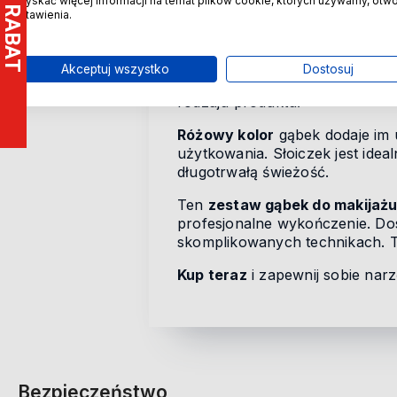
uzyskać więcej informacji na temat plików cookie, których używamy, otw
3x mini puszek z miękkie
ustawienia.
aplikacji pudru, równomie
Wszystkie gąbki wykonane są z 
Akceptuj wszystko
Dostosuj
idealny do używania na sucho l
rodzaju produktu.
Różowy kolor
gąbek dodaje im 
użytkowania. Słoiczek jest ide
długotrwałą świeżość.
Ten
zestaw gąbek do makijaż
profesjonalne wykończenie. Dos
skomplikowanych technikach. To
Kup teraz
i zapewnij sobie nar
Bezpieczeństwo