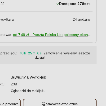
ość:
Dostępne:
278
szt.
ysyłka w:
24 godziny
stawa:
od 7,49 zł
- Poczta Polska List polecony ekonomiczny
 przeciągu:
10
25
5
Zamówienie wyślemy jeszcze
dzisiaj!
:
JEWELRY & WATCHES
ktu:
Z38
Gąbeczki do makijażu
j o produkt
Zamów telefonicznie