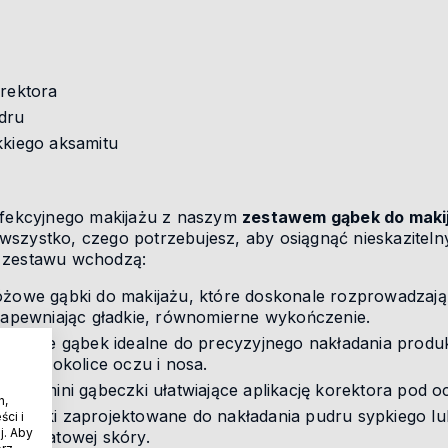
orektora
dru
kkiego aksamitu
erfekcyjnego makijażu z naszym
zestawem gąbek do maki
wszystko, czego potrzebujesz, aby osiągnąć nieskaziteln
d zestawu wchodzą:
óżowe gąbki do makijażu, które doskonale rozprowadzają
 zapewniając gładkie, równomierne wykończenie.
 wersje gąbek idealne do precyzyjnego nakładania produ
ch jak okolice oczu i nosa.
tora
- mini gąbeczki ułatwiające aplikację korektora pod o
h,
 puszki zaprojektowane do nakładania pudru sypkiego l
ci i
j. Aby
fekt matowej skóry.