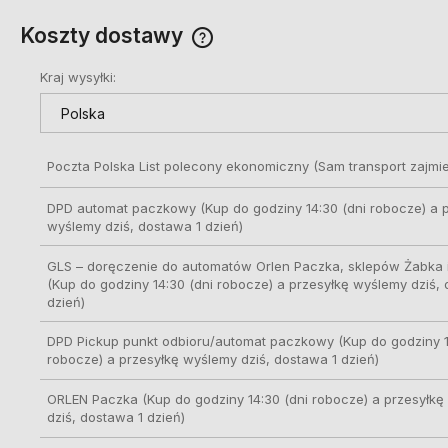
Koszty dostawy
Kraj wysyłki:
Cena nie zawiera ewentualnych
kosztów płatności
Poczta Polska List polecony ekonomiczny
(Sam transport zajmie
DPD automat paczkowy
(Kup do godziny 14:30 (dni robocze) a 
wyślemy dziś, dostawa 1 dzień)
GLS – doręczenie do automatów Orlen Paczka, sklepów Żabka i
(Kup do godziny 14:30 (dni robocze) a przesyłkę wyślemy dziś,
dzień)
DPD Pickup punkt odbioru/automat paczkowy
(Kup do godziny 1
robocze) a przesyłkę wyślemy dziś, dostawa 1 dzień)
ORLEN Paczka
(Kup do godziny 14:30 (dni robocze) a przesyłk
dziś, dostawa 1 dzień)