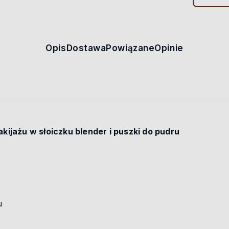
Opis
Dostawa
Powiązane
Opinie
ijażu w słoiczku blender i puszki do pudru
u