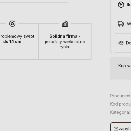
Il
W
roblemowy zwrot
Solidna firma -
do 14 dni
jesteśmy wiele lat na
Do
rynku
Kup w
Producent
Kod produ
Kategoria:
zapyta