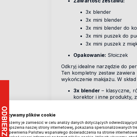
Zawartość zestawu:
3x blender
3x mini blender
3x mini blender do k
3x mini puszek do pu
3x mini puszek z mię
Opakowanie:
Słoiczek
Odkryj idealne narzędzie do p
Ten kompletny zestaw zawiera 
wykończenie makijażu. W skła
3x blender
– klasyczne, r
korektor i inne produkty,
3x mini blender
– mniejsze
dostępnych miejscach, taki
Używamy plików cookie
3x mini blender do korek
Możemy je zamieścić w celu analizy danych dotyczących odwiedzającyc
3x mini puszek do pudru
–
ulepszenia naszej strony internetowej, pokazania spersonalizowanych treś
zapewnienia Państwu wspaniałego doświadczenia na stronie internetowe
gwarantując długotrwały e