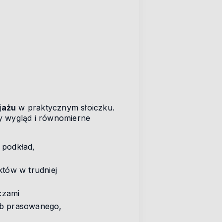
jażu
w praktycznym słoiczku.
y wygląd i równomierne
 podkład,
któw w trudniej
czami
ub prasowanego,