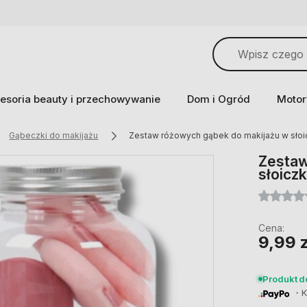
esoria beauty i przechowywanie
Dom i Ogród
Motor
Gąbeczki do makijażu
Zestaw różowych gąbek do makijażu w słoic
Zestaw
słoiczk
Cena:
9,99 z
Produkt 
・Ku