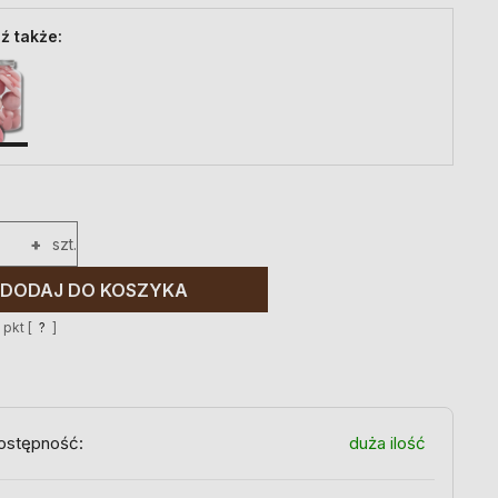
ź także:
+
szt.
DODAJ DO KOSZYKA
2
pkt [
?
]
ostępność:
duża ilość