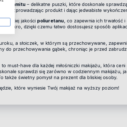
órz
go aksamitu
– delikatne puszki, które doskonale sprawdzą
rnie rozprowadzając produkt i dając jedwabiste wykończen
wysokiej jakości
poliuretanu
, co zapewnia ich trwałość i 
ub mokro, dzięki czemu łatwo dostosujesz sposób aplikacj
uroku, a słoiczek, w którym są przechowywane, zapewnia
alny do przechowywania gąbek, chroniąc je przed zabrudz
u
to must-have dla każdej miłośniczki makijażu, która ceni 
konale sprawdzi się zarówno w codziennym makijażu, jak
 także świetny pomysł na prezent dla bliskiej osoby.
zędzie, które wyniesie Twój makijaż na wyższy poziom!