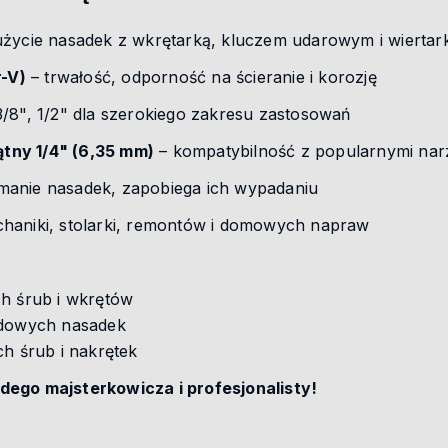
użycie nasadek z wkrętarką, kluczem udarowym i wiertar
-V)
– trwałość, odporność na ścieranie i korozję
3/8", 1/2" dla szerokiego zakresu zastosowań
tny 1/4" (6,35 mm)
– kompatybilność z popularnymi nar
manie nasadek, zapobiega ich wypadaniu
chaniki, stolarki, remontów i domowych napraw
ch śrub i wkrętów
rdowych nasadek
ch śrub i nakrętek
dego majsterkowicza i profesjonalisty!