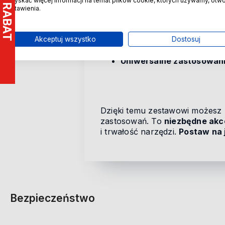
uzyskać więcej informacji na temat plików cookie, których używamy, otw
3 rozmiary adapterów
– 1
ustawienia.
Wykonane z wytrzymałej 
Blokada kulkowa
– stabil
Akceptuj wszystko
Dostosuj
Chwyt sześciokątny 1/4"
Uniwersalne zastosowan
Dzięki temu zestawowi możesz
zastosowań. To
niezbędne akc
i trwałość narzędzi.
Postaw na 
Bezpieczeństwo