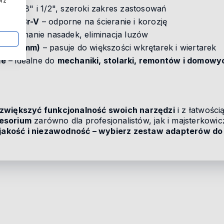
órz
/4", 3/8" i 1/2", szeroki zakres zastosowań
stali Cr-V
– odporne na ścieranie i korozję
ne trzymanie nasadek, eliminacja luzów
 (6,35 mm)
– pasuje do większości wkrętarek i wiertarek
ie
– idealne do
mechaniki, stolarki, remontów i domow
zwiększyć funkcjonalność swoich narzędzi
i z łatwośc
esorium
zarówno dla profesjonalistów, jak i majsterkowi
jakość i niezawodność – wybierz zestaw adapterów do 