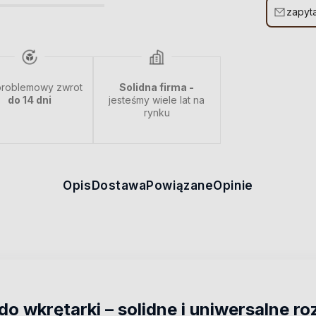
zapyta
roblemowy zwrot
Solidna firma -
do 14 dni
jesteśmy wiele lat na
rynku
Opis
Dostawa
Powiązane
Opinie
o wkrętarki – solidne i uniwersalne r