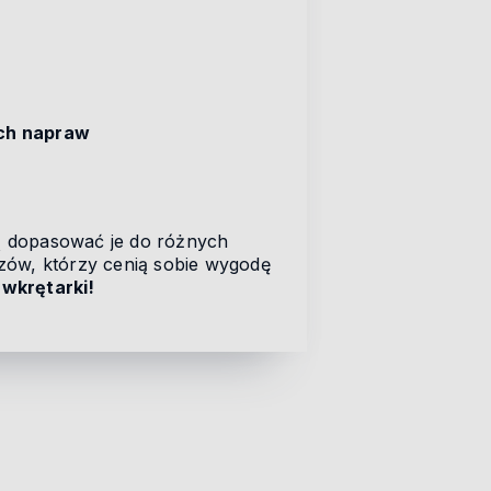
ych napraw
ią dopasować je do różnych
czów, którzy cenią sobie wygodę
wkrętarki!