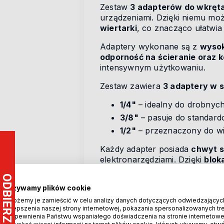
Zestaw
3 adapterów do wkręta
urządzeniami. Dzięki niemu mo
wiertarki
, co znacząco ułatw
Adaptery wykonane są z
wysok
odporność na ścieranie oraz k
intensywnym użytkowaniu.
Zestaw zawiera
3 adaptery w 
1/4"
– idealny do drobnych
3/8"
– pasuje do standar
1/2"
– przeznaczony do wię
Każdy adapter posiada
chwyt s
elektronarzędziami. Dzięki
blok
zwiększa precyzję i bezpieczeń
Używamy plików cookie
Najważniejsze cechy
Możemy je zamieścić w celu analizy danych dotyczących odwiedzającyc
ulepszenia naszej strony internetowej, pokazania spersonalizowanych treś
zapewnienia Państwu wspaniałego doświadczenia na stronie internetowe
Nowy produkt
– wysoka ja