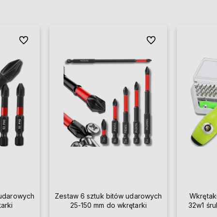
Do ulubionych
Do ulubionych
 udarowych
Zestaw 6 sztuk bitów udarowych
Wkrętak
arki
25-150 mm do wkrętarki
32w1 śru