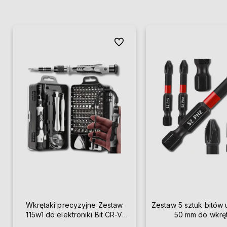
Do ulubionych
Wkrętaki precyzyjne Zestaw
Zestaw 5 sztuk bitów
115w1 do elektroniki Bit CR-V
50 mm do wkręt
TORX ŚRUBOKRĘTY