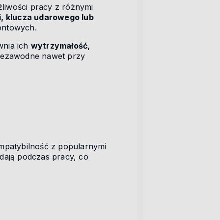
żliwości pracy z różnymi
i, klucza udarowego lub
ontowych.
wnia ich
wytrzymałość,
 niezawodne nawet przy
mpatybilność z popularnymi
adają podczas pracy, co