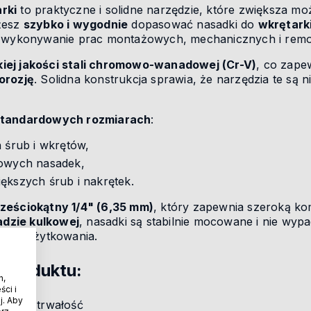
rki
to praktyczne i solidne narzędzie, które zwiększa mo
żesz
szybko i wygodnie
dopasować nasadki do
wkrętark
ia wykonywanie prac montażowych, mechanicznych i rem
iej jakości stali chromowo-wanadowej (Cr-V)
, co zape
orozję
. Solidna konstrukcja sprawia, że narzędzia te są
standardowych rozmiarach
:
 śrub i wkrętów,
dowych nasadek,
kszych śrub i nakrętek.
ześciokątny 1/4" (6,35 mm)
, który zapewnia szeroką ko
adzie kulkowej
, nasadki są stabilnie mocowane i nie wyp
stwo użytkowania.
 produktu:
h,
ci i
j. Aby
kość i trwałość