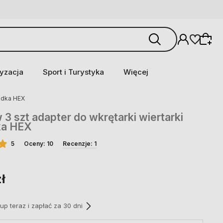
yzacja
Sport i Turystyka
Więcej
sadka HEX
 3 szt adapter do wkrętarki wiertarki
ka HEX
5
Oceny: 10
Recenzje: 1
ł
p teraz i zapłać za 30 dni