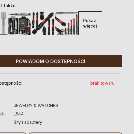
ź także:
Pokaż 
więcej
POWIADOM O DOSTĘPNOŚCI
ostępność:
brak towaru
:
JEWELRY & WATCHES
ktu:
L544
Bity i adaptery