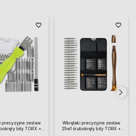
Do ulubionych
Do ulubion
i precyzyjne zestaw
Wkrętaki precyzyjne zestaw
bokręty bity TORX +
25w1 śrubokręty bity TORX +
etui
etui