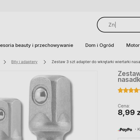
esoria beauty i przechowywanie
Dom i Ogród
Motor
Bity i adaptery
Zestaw 3 szt adapter do wkrętarki wiertarki na
Zestaw
nasad
Cena:
8,99 z
・Ku