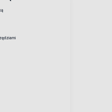
ką
zędziami