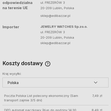
odpowiedzialna
ul. FREZERÓW 3
na terenie UE
20-209 Lublin, Polska
sklep@edibazzar.pl
Importer
JEWELRY WATCHES Sp.zo.o.
ul. FREZERÓW 3
20-209 Lublin, Polska
sklep@edibazzar.pl
Koszty dostawy
Cena nie zawiera ewentualnych kosztów płatności
Kraj wysyłki:
Poczta Polska List polecony ekonomiczny
(Sam
7,49 zł
transport zajmie 3/5 dni)
DPD automat paczkowy
(Kup do godziny 14:30
8,49 zł