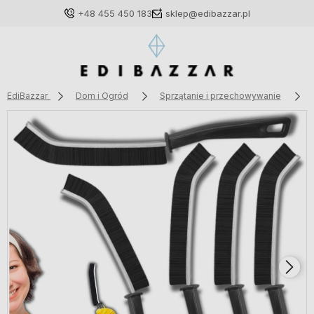
+48 455 450 183
sklep@edibazzar.pl
EdiBazzar
Dom i Ogród
Sprzątanie i przechowywanie
Zaloguj się
Załóż konto
Wybierz coś dla siebie z naszej aktualnej oferty lub
zaloguj się, aby przywrócić dodane produkty do listy
z poprzedniej sesji.