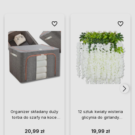
Do ulubionych
Do ulubio
Organizer składany duży
12 sztuk kwiaty wisteria
torba do szafy na koce
glicynia do girlandy
pościel ubrania
wiszące
20,99 zł
19,99 zł