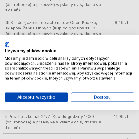
(dni robocze) a przesyłkę wyślemy dziś, dostawa
1 dzień)
GLS – doręczenie do automatów Orlen Paczka,
8,49 zł
sklepów Żabka i innych
(Kup do godziny 14:30
(dni robocze) a przesyłkę wyślemy dziś, dostawa
1 dzień)
Używamy plików cookie
DPD Pickup punkt odbioru/automat paczkowy
9,99 zł
(Kup do godziny 14:30 (dni robocze) a przesyłkę
Możemy je zamieścić w celu analizy danych dotyczących
wyślemy dziś, dostawa 1 dzień)
odwiedzających, ulepszenia naszej strony internetowej, pokazania
spersonalizowanych treści i zapewnienia Państwu wspaniałego
doświadczenia na stronie internetowej. Aby uzyskać więcej informacji
ORLEN Paczka
(Kup do godziny 14:30 (dni
10,49 zł
na temat plików cookie, których używamy, otwórz ustawienia.
robocze) a przesyłkę wyślemy dziś, dostawa 1
dzień)
Akceptuj wszystko
Dostosuj
Kurier InPost
(Kup do godziny 14:30 (dni robocze)
11,89 zł
a przesyłkę wyślemy dziś, dostawa 1 dzień)
InPost Paczkomat 24/7
(Kup do godziny 14:30
11,99 zł
(dni robocze) a przesyłkę wyślemy dziś, dostawa
1 dzień)