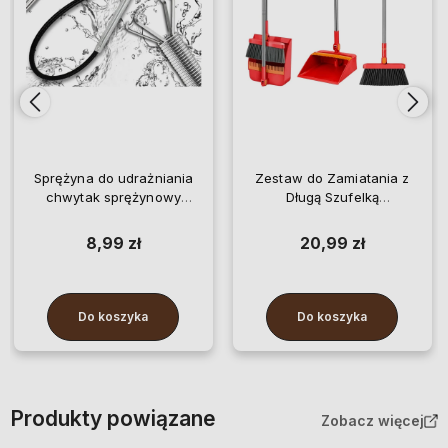
Sprężyna do udrażniania
Zestaw do Zamiatania z
chwytak sprężynowy
Długą Szufelką
spirala do czyszczenia rur
Samoczyszczącą Miotła
3 m
Czerwona
8,99 zł
20,99 zł
Do koszyka
Do koszyka
Produkty powiązane
Zobacz więcej