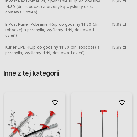
InPost Paczkomat 24/7 pobranie
(Kup do godziny
13,99 zł
14:30 (dni robocze) a przesyłkę wyślemy dziś,
dostawa 1 dzień)
InPost Kurier Pobranie
(Kup do godziny 14:30 (dni
13,99 zł
robocze) a przesyłkę wyślemy dziś, dostawa 1
dzień)
Kurier DPD
(Kup do godziny 14:30 (dni robocze) a
13,99 zł
przesyłkę wyślemy dziś, dostawa 1 dzień)
Inne z tej kategorii
ionych
ionych
Do ulubionych
Do ulubionych
Do ulubio
Do ulubio