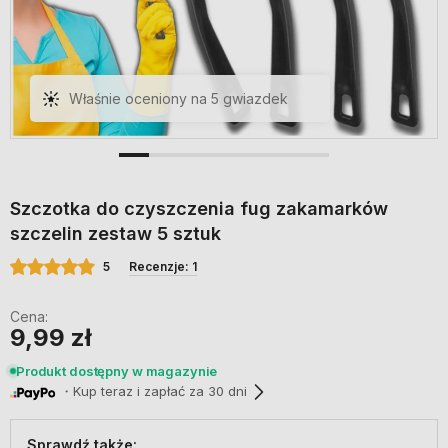
Świetny zestaw! Szczotki twarde,
idealne do fug i zakamarków
szybka dostawa, obsługa na
medal!
Szczotka do czyszczenia fug zakamarków
szczelin zestaw 5 sztuk
5
Recenzje: 1
Cena:
9,99 zł
Produkt dostępny w magazynie
・Kup teraz i zapłać za 30 dni
Sprawdź także: