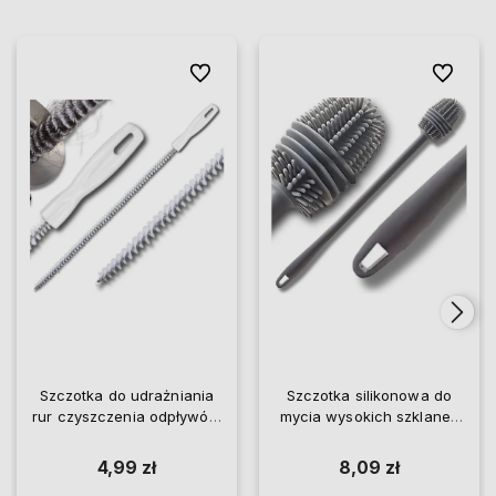
Do ulubionych
Do ulubio
Szczotka do udrażniania
Szczotka silikonowa do
rur czyszczenia odpływów
mycia wysokich szklanek
sprężynka
butelek
4,99 zł
8,09 zł