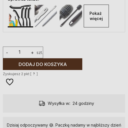
Pokaż 
więcej
-
+
szt.
DODAJ DO KOSZYKA
Zyskujesz
2
pkt [
?
]
Wysyłka w:
24 godziny
Dzisiaj odpoczywamy 😅. Paczkę nadamy w najbliższy dzień