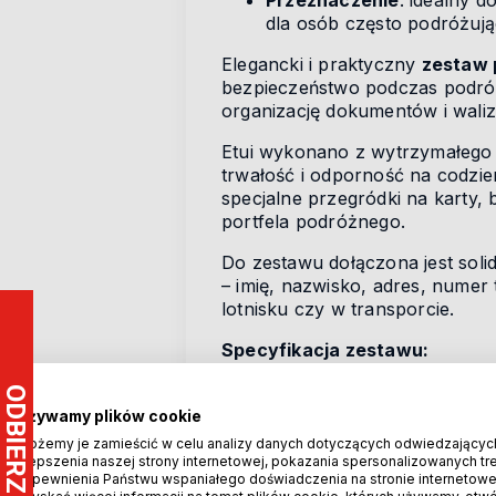
Przeznaczenie
: idealny 
dla osób często podróżują
Elegancki i praktyczny
zestaw 
bezpieczeństwo podczas podró
organizację dokumentów i waliz
Etui wykonano z wytrzymałego 
trwałość i odporność na codzi
specjalne przegródki na karty, 
portfela podróżnego.
Do zestawu dołączona jest sol
– imię, nazwisko, adres, numer 
lotnisku czy w transporcie.
Specyfikacja zestawu:
Materiał: PU (skóra ekolog
Używamy plików cookie
Kolor: szary,
Możemy je zamieścić w celu analizy danych dotyczących odwiedzającyc
ulepszenia naszej strony internetowej, pokazania spersonalizowanych treś
Wymiary etui na paszport: 
zapewnienia Państwu wspaniałego doświadczenia na stronie internetowe