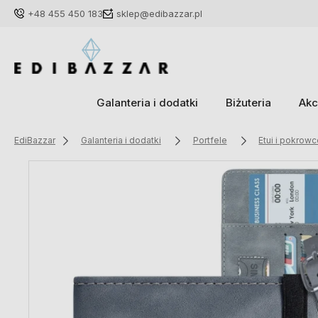
+48 455 450 183
sklep@edibazzar.pl
Galanteria i dodatki
Biżuteria
Akc
EdiBazzar
Galanteria i dodatki
Portfele
Etui i pokrow