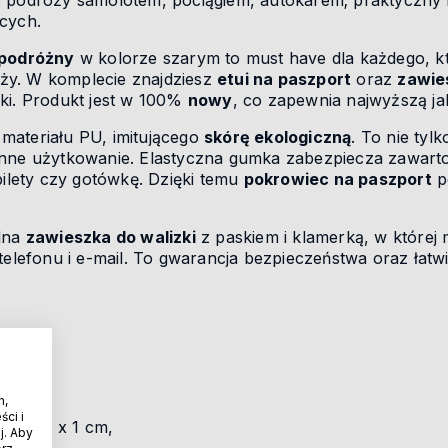
do podróży samolotem, pociągiem, autokarem; praktyczny 
cych.
podróżny
w kolorze szarym to must have dla każdego, kt
ży. W komplecie znajdziesz
etui na paszport
oraz
zawie
ki. Produkt jest w 100%
nowy
, co zapewnia najwyższą jak
materiału PU, imitującego
skórę ekologiczną
. To nie tyl
enne użytkowanie. Elastyczna gumka zabezpiecza zawarto
bilety czy gotówkę. Dzięki temu
pokrowiec na paszport
p
idna
zawieszka do walizki
z paskiem i klamerką, w której
telefonu i e-mail. To gwarancja bezpieczeństwa oraz łatwie
iczna),
h,
ci i
15 x 11 x 1 cm,
j. Aby