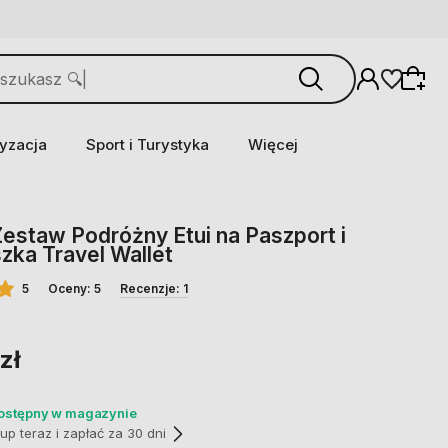
yzacja
Sport i Turystyka
Więcej
Zestaw Podróżny Etui na Paszport i
zka Travel Wallet
5
Oceny: 5
Recenzje: 1
zł
dostępny w magazynie
p teraz i zapłać za 30 dni