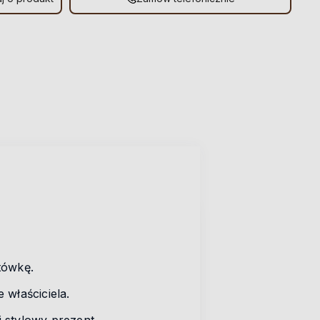
otówkę.
 właściciela.