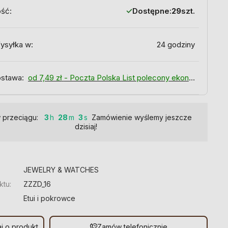
ość:
Dostępne:
29
szt.
ysyłka w:
24 godziny
stawa:
od 7,49 zł
- Poczta Polska List polecony ekonomiczny
 przeciągu:
3
28
2
Zamówienie wyślemy jeszcze
dzisiaj!
:
JEWELRY & WATCHES
ktu:
ZZZD_16
Etui i pokrowce
j o produkt
Zamów telefonicznie