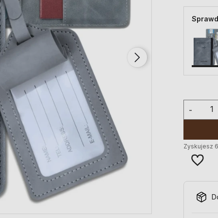
Sprawd
-
Zyskujesz
D