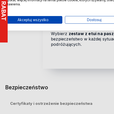
uzyskać więcej informacji na temat plików cookie, których używamy, otw
Wymiary zawieszki: 12 x 7 
ustawienia.
Ten
szary zestaw podróżny
św
praktyczne akcesorium, ale rów
Akceptuj wszystko
Dostosuj
tych, którzy lubią mieć wszyst
Wybierz
zestaw z etui na pasz
bezpieczeństwo w każdej sytuacj
podróżujących.
Bezpieczeństwo
Certyfikaty i ostrzeżenie bezpieczeństwa