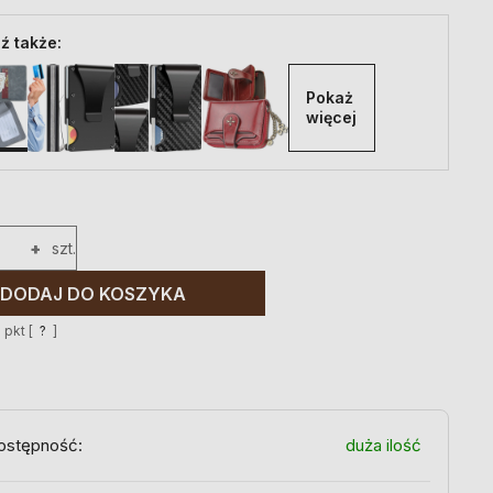
ź także:
Pokaż 
więcej
+
szt.
DODAJ DO KOSZYKA
6
pkt [
?
]
ostępność:
duża ilość