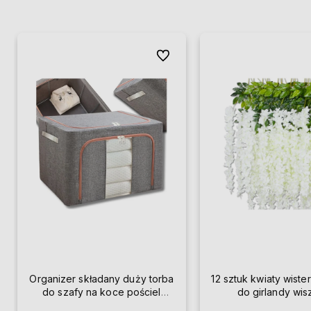
Do ulubionych
Organizer składany duży torba
12 sztuk kwiaty wister
do szafy na koce pościel
do girlandy wi
ubrania