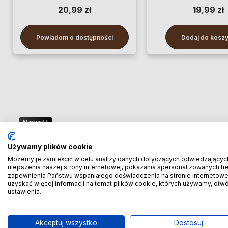
20,99 zł
19,99 zł
Powiadom o dostępności
Dodaj do kosz
Nowość
🚢 Bezpośredni import z Chin
Używamy plików cookie
– oszczędzaj więcej! 🚢
Możemy je zamieścić w celu analizy danych dotyczących odwiedzającyc
ulepszenia naszej strony internetowej, pokazania spersonalizowanych treś
zapewnienia Państwu wspaniałego doświadczenia na stronie internetowe
🚆 Importuj taniej! Pierwszych 100 klientów
uzyskać więcej informacji na temat plików cookie, których używamy, otw
ustawienia.
otrzyma rabat
-20% prowizji!
🚆
Akceptuj wszystko
Dostosuj