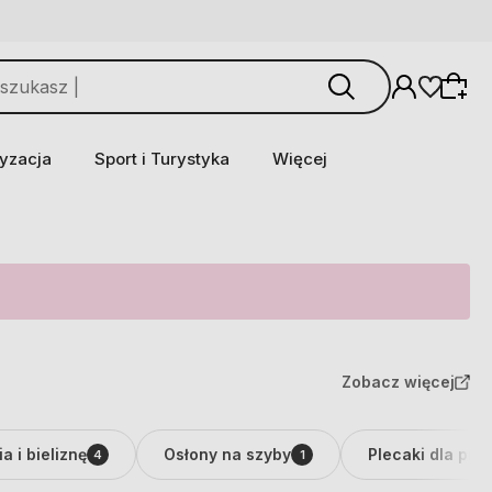
yzacja
Sport i Turystyka
Więcej
Zobacz więcej
a i bieliznę
Osłony na szyby
Plecaki dla prz
4
1