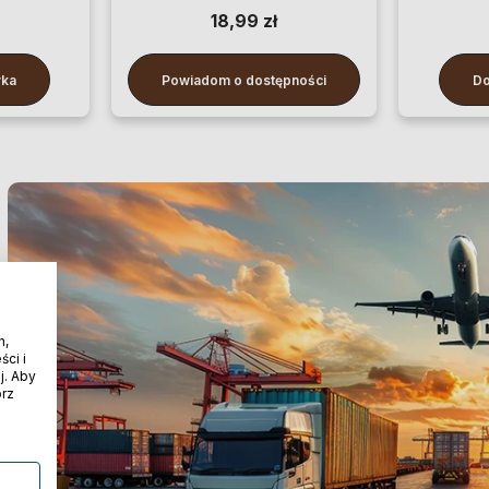
100 cm
18,99 zł
yka
Powiadom o dostępności
Do
h,
ci i
j. Aby
órz