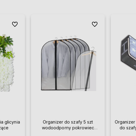
Do ulubionych
Do ulubionych
ia glicynia
Organizer do szafy 5 szt
Organizer
szące
wodoodporny pokrowiec
do szaf
przezroczysty na ubrania 60 x