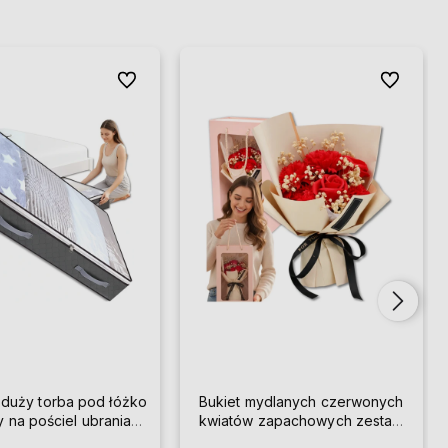
Do ulubionych
Do ulubion
 duży torba pod łóżko
Bukiet mydlanych czerwonych
y na pościel ubrania
kwiatów zapachowych zestaw
solidny
prezent