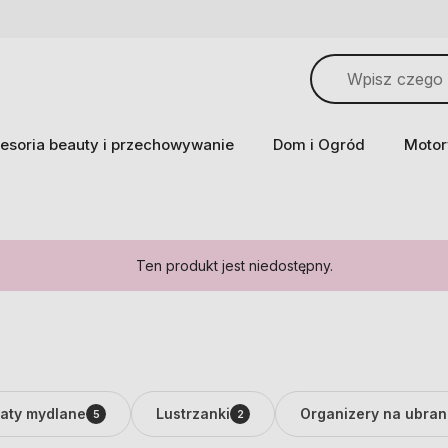
esoria beauty i przechowywanie
Dom i Ogród
Motor
Ten produkt jest niedostępny.
aty mydlane
Lustrzanki
Organizery na ubrani
5
2