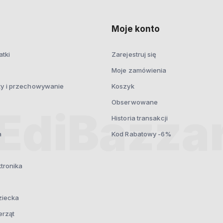
prywatności
Moje konto
atki
Zarejestruj się
Moje zamówienia
ty i przechowywanie
Koszyk
Obserwowane
Historia transakcji
a
Kod Rabatowy -6%
ktronika
ziecka
erząt