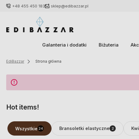
+48 455 450 183
sklep@edibazzar.pl
Galanteria i dodatki
Biżuteria
Akc
EdiBazzar
Strona główna
Hot items!
Bransoletki elastyczne
Kwi
Wszystkie
24
2