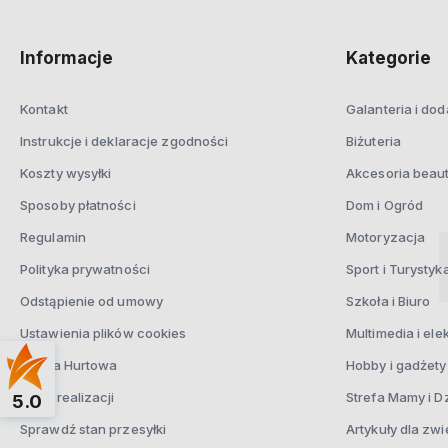
Informacje
Kategorie
Kontakt
Galanteria i dod
Instrukcje i deklaracje zgodności
Biżuteria
Koszty wysyłki
Akcesoria beau
Sposoby płatności
Dom i Ogród
Regulamin
Motoryzacja
Polityka prywatności
Sport i Turystyk
Odstąpienie od umowy
Szkoła i Biuro
Ustawienia plików cookies
Multimedia i ele
Oferta Hurtowa
Hobby i gadżety
Czas realizacji
Strefa Mamy i D
5.0
Sprawdź stan przesyłki
Artykuły dla zwi