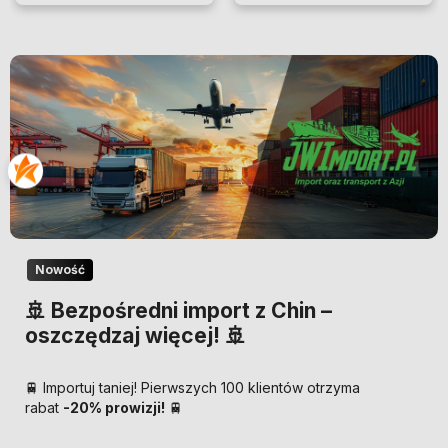
Nowość
🚢 Bezpośredni import z Chin –
oszczędzaj więcej! 🚢
🚆 Importuj taniej! Pierwszych 100 klientów otrzyma
rabat
-20% prowizji!
🚆