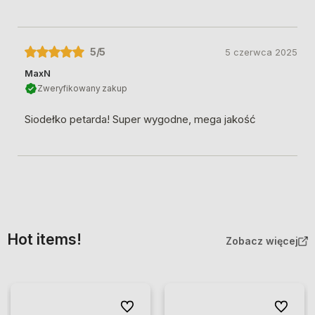
5
/5
5 czerwca 2025
MaxN
Zweryfikowany zakup
Siodełko petarda! Super wygodne, mega jakość
Hot items!
Zobacz więcej
Do ulubionych
Do ulubio