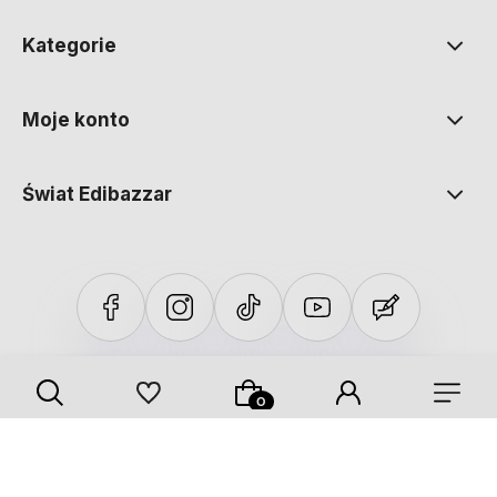
Kategorie
Moje konto
Świat Edibazzar
Sklep internetowy Shoper Premium
Szablon Shoper Modern 3.0™
od GrowCommerce