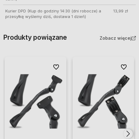
Kurier DPD
(Kup do godziny 14:30 (dni robocze) a
13,99 zł
przesyłkę wyślemy dziś, dostawa 1 dzień)
Produkty powiązane
Zobacz więcej
Do ulubionych
Do ulubio