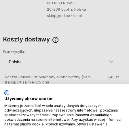
ul. FREZERÓW 3
20-209 Lublin, Polska
sklep@edibazzar.pl
Koszty dostawy
Cena nie zawiera ewentualnych kosztów płatności
Kraj wysyłki:
Poczta Polska List polecony ekonomiczny
(Sam
7,49 zł
transport zajmie 3/5 dni)
DPD automat paczkowy
(Kup do godziny 14:30
8,49 zł
Używamy plików cookie
(dni robocze) a przesyłkę wyślemy dziś, dostawa
1 dzień)
Możemy je zamieścić w celu analizy danych dotyczących
odwiedzających, ulepszenia naszej strony internetowej, pokazania
spersonalizowanych treści i zapewnienia Państwu wspaniałego
GLS – doręczenie do automatów Orlen Paczka,
8,49 zł
doświadczenia na stronie internetowej. Aby uzyskać więcej informacji
sklepów Żabka i innych
(Kup do godziny 14:30
na temat plików cookie, których używamy, otwórz ustawienia.
(dni robocze) a przesyłkę wyślemy dziś, dostawa