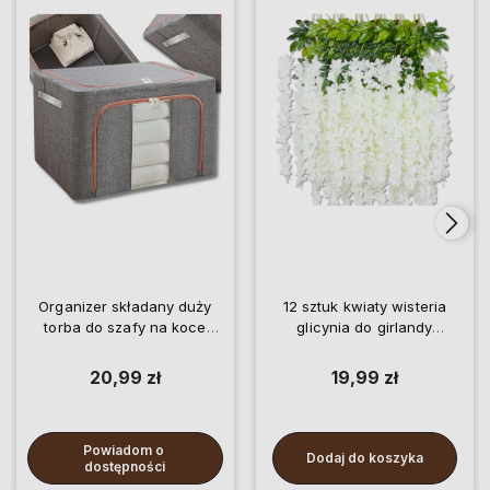
Organizer składany duży
12 sztuk kwiaty wisteria
torba do szafy na koce
glicynia do girlandy
pościel ubrania
wiszące
20,99 zł
19,99 zł
Powiadom o 
Dodaj do koszyka
dostępności