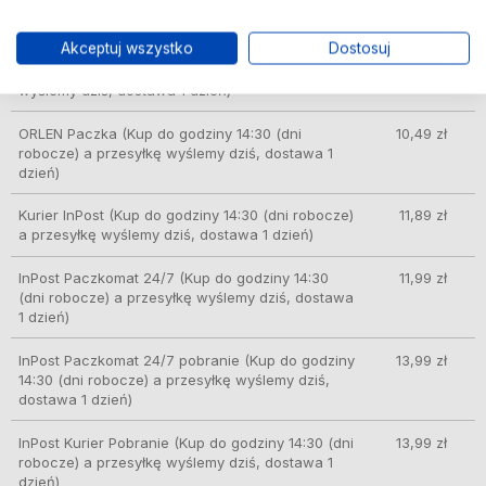
1 dzień)
Akceptuj wszystko
Dostosuj
DPD Pickup punkt odbioru/automat paczkowy
9,99 zł
(Kup do godziny 14:30 (dni robocze) a przesyłkę
wyślemy dziś, dostawa 1 dzień)
ORLEN Paczka
(Kup do godziny 14:30 (dni
10,49 zł
robocze) a przesyłkę wyślemy dziś, dostawa 1
dzień)
Kurier InPost
(Kup do godziny 14:30 (dni robocze)
11,89 zł
a przesyłkę wyślemy dziś, dostawa 1 dzień)
InPost Paczkomat 24/7
(Kup do godziny 14:30
11,99 zł
(dni robocze) a przesyłkę wyślemy dziś, dostawa
1 dzień)
InPost Paczkomat 24/7 pobranie
(Kup do godziny
13,99 zł
14:30 (dni robocze) a przesyłkę wyślemy dziś,
dostawa 1 dzień)
InPost Kurier Pobranie
(Kup do godziny 14:30 (dni
13,99 zł
robocze) a przesyłkę wyślemy dziś, dostawa 1
dzień)