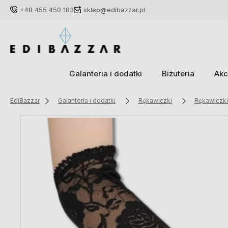
+48 455 450 183
sklep@edibazzar.pl
Galanteria i dodatki
Biżuteria
Akc
EdiBazzar
Galanteria i dodatki
Rękawiczki
Rękawiczk