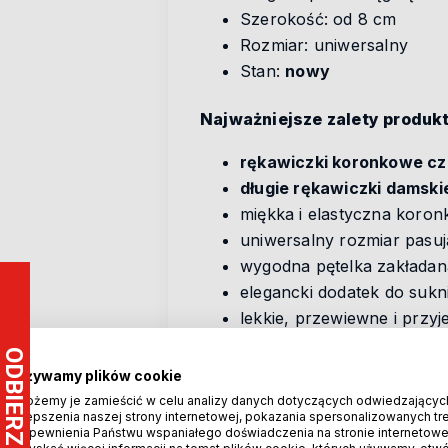
Szerokość: od 8 cm
Rozmiar: uniwersalny
Stan:
nowy
Najważniejsze zalety produkt
rękawiczki koronkowe c
długie rękawiczki damski
miękka i elastyczna koron
uniwersalny rozmiar pasuj
wygodna pętelka zakładan
elegancki dodatek do sukn
lekkie, przewiewne i przy
idealne na wesele, bal i s
ponadczasowy styl vintag
Używamy plików cookie
wysoka jakość wykonania
Możemy je zamieścić w celu analizy danych dotyczących odwiedzającyc
ulepszenia naszej strony internetowej, pokazania spersonalizowanych treś
Wyjątkowe czarne rękawiczki kor
zapewnienia Państwu wspaniałego doświadczenia na stronie internetowe