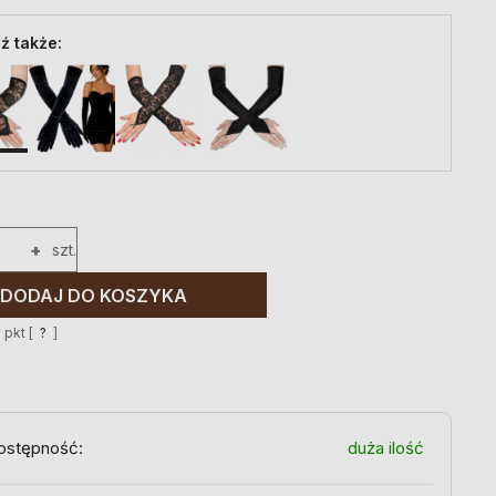
ź także:
+
szt.
DODAJ DO KOSZYKA
6
pkt [
?
]
ostępność:
duża ilość