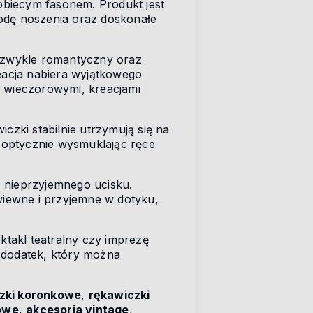
obiecym fasonem. Produkt jest
godę noszenia oraz doskonałe
ezwykle romantyczny oraz
reacja nabiera wyjątkowego
i wieczorowymi, kreacjami
czki stabilnie utrzymują się na
, optycznie wysmuklając ręce
z nieprzyjemnego ucisku.
ewiewne i przyjemne w dotyku,
ktakl teatralny czy imprezę
 dodatek, który można
zki koronkowe
,
rękawiczki
owe
,
akcesoria vintage
,