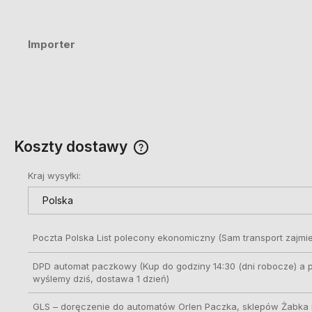
Importer
Koszty dostawy
Kraj wysyłki:
Cena nie zawiera ewentualnych
kosztów płatności
Poczta Polska List polecony ekonomiczny
(Sam transport zajmie
DPD automat paczkowy
(Kup do godziny 14:30 (dni robocze) a 
wyślemy dziś, dostawa 1 dzień)
GLS – doręczenie do automatów Orlen Paczka, sklepów Żabka i