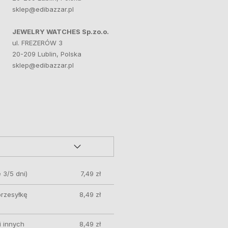
sklep@edibazzar.pl
JEWELRY WATCHES Sp.zo.o.
ul. FREZERÓW 3
20-209 Lublin, Polska
sklep@edibazzar.pl
 3/5 dni)
7,49 zł
przesyłkę
8,49 zł
 innych
8,49 zł