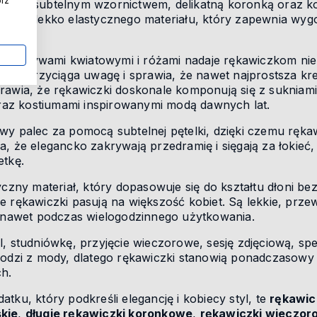
órz
ycają subtelnym wzornictwem, delikatną koronką oraz k
kiego, lekko elastycznego materiału, który zapewnia wy
i motywami kwiatowymi i różami nadaje rękawiczkom ni
który przyciąga uwagę i sprawia, że nawet najprostsza k
rawia, że rękawiczki doskonale komponują się z sukniam
 oraz kostiumami inspirowanymi modą dawnych lat.
y palec za pomocą subtelnej pętelki, dzięki czemu rękawi
a, że elegancko zakrywają przedramię i sięgają za łokieć
etkę.
yczny materiał, który dopasowuje się do kształtu dłoni be
e rękawiczki pasują na większość kobiet. Są lekkie, prz
ę nawet podczas wielogodzinnego użytkowania.
, studniówkę, przyjęcie wieczorowe, sesję zdjęciową, spe
chodzi z mody, dlatego rękawiczki stanowią ponadczasowy
h.
tku, który podkreśli elegancję i kobiecy styl, te
rękawic
kie
,
długie rękawiczki koronkowe
,
rękawiczki wieczor