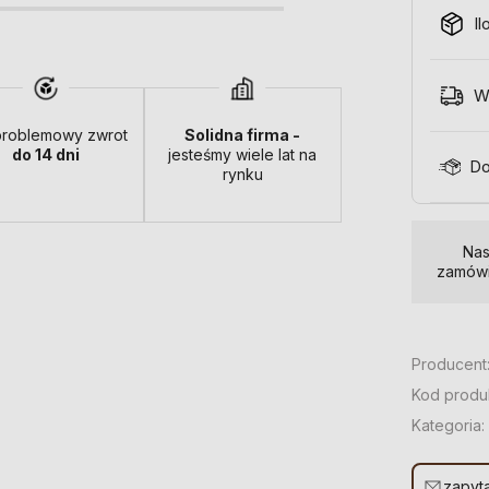
Il
W
roblemowy zwrot
Solidna firma -
do 14 dni
jesteśmy wiele lat na
Do
rynku
Nas
zamówi
Producent
Kod produ
Kategoria:
zapyta