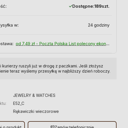
ość:
Dostępne:
189
szt.
ysyłka w:
24 godziny
stawa:
od 7,49 zł
- Poczta Polska List polecony ekonomiczny
i kurierzy ruszyli już w drogę z paczkami. Jeśli złożysz
enie teraz wyślemy przesyłkę w najbliższy dzień roboczy.
:
JEWELRY & WATCHES
ktu:
E52_C
Rękawiczki wieczorowe
j o produkt
Zamów telefonicznie