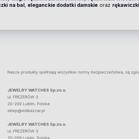
zki na bal
,
eleganckie dodatki damskie
oraz
rękawiczk
Nasze produkty spełniają wszystkie normy bezpieczeństwa, są zgo
JEWELRY WATCHES Sp.zo.o.
ul. FREZERÓW 3
20-209 Lublin, Polska
sklep@edibazzar.pl
JEWELRY WATCHES Sp.zo.o.
ul. FREZERÓW 3
20-209 Lublin, Polska