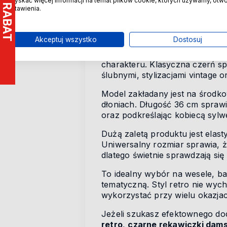
uzyskać więcej informacji na temat plików cookie, których używamy, otw
Inspirowane modą retro, zachw
ustawienia.
nowy
i został wykonany z mięk
dopasowanie do dłoni.
Akceptuj wszystko
Dostosuj
Koronka ozdobiona efektownym
elegancki wygląd. To dodatek, 
charakteru. Klasyczna czerń sp
ślubnymi, stylizacjami vintage
Model zakładany jest na środkow
dłoniach. Długość 36 cm sprawi
oraz podkreślając kobiecą sylw
Dużą zaletą produktu jest elast
Uniwersalny rozmiar sprawia, ż
dlatego świetnie sprawdzają si
To idealny wybór na wesele, bal
tematyczną. Styl retro nie wy
wykorzystać przy wielu okazjac
Jeżeli szukasz efektownego doda
retro
,
czarne rękawiczki dams