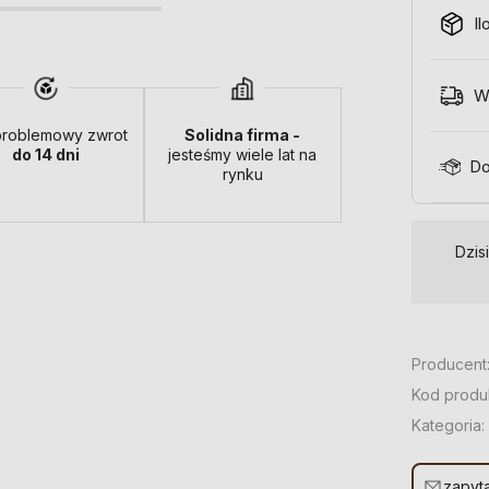
Il
W
roblemowy zwrot
Solidna firma -
do 14 dni
jesteśmy wiele lat na
Do
rynku
Dzis
Producent
Kod produ
Kategoria:
zapyta