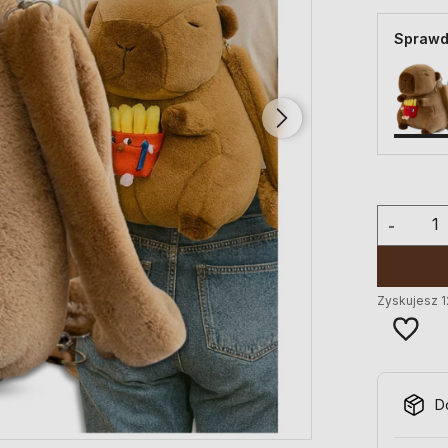
Sprawd
-
Zyskujesz
1
D