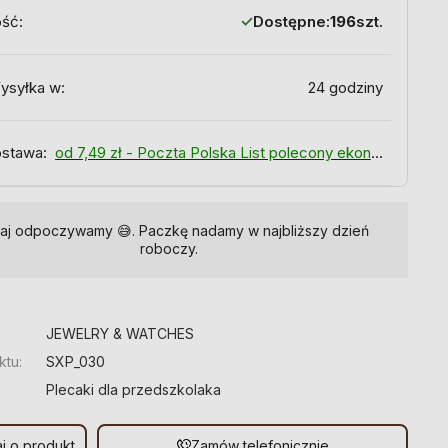
ość:
Dostępne:
196
szt.
ysyłka w:
24 godziny
stawa:
od 7,49 zł
- Poczta Polska List polecony ekonomiczny
iaj odpoczywamy 😅. Paczkę nadamy w najbliższy dzień
roboczy.
:
JEWELRY & WATCHES
ktu:
SXP_030
Plecaki dla przedszkolaka
j o produkt
Zamów telefonicznie