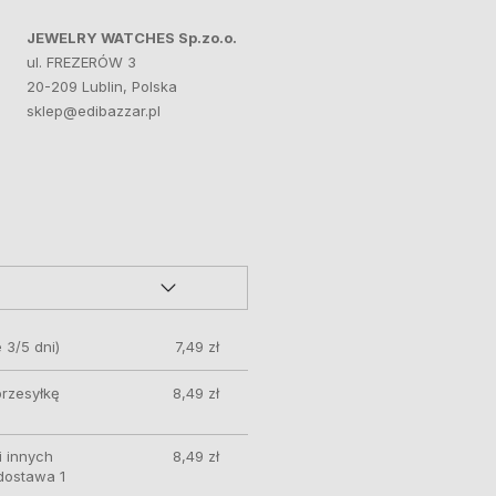
JEWELRY WATCHES Sp.zo.o.
ul. FREZERÓW 3
20-209 Lublin, Polska
sklep@edibazzar.pl
 3/5 dni)
7,49 zł
przesyłkę
8,49 zł
 innych
8,49 zł
 dostawa 1