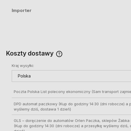
Importer
Koszty dostawy
Kraj wysyłki:
Cena nie zawiera ewentualnych
kosztów płatności
Poczta Polska List polecony ekonomiczny
(Sam transport zajmie
DPD automat paczkowy
(Kup do godziny 14:30 (dni robocze) a 
wyślemy dziś, dostawa 1 dzień)
GLS – doręczenie do automatów Orlen Paczka, sklepów Żabka i
(Kup do godziny 14:30 (dni robocze) a przesyłkę wyślemy dziś,