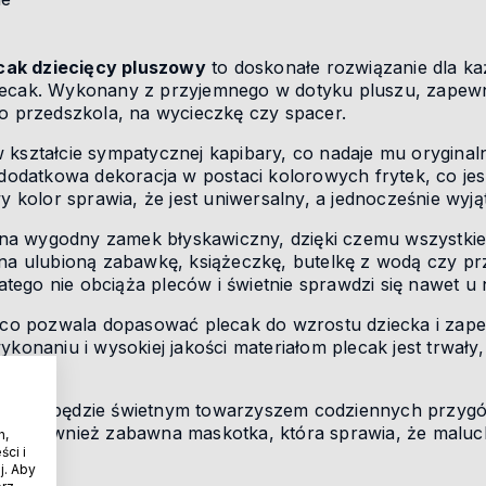
cak dziecięcy pluszowy
to doskonałe rozwiązanie dla k
lecak. Wykonany z przyjemnego w dotyku pluszu, zapewni
do przedszkola, na wycieczkę czy spacer.
 kształcie sympatycznej kapibary, co nadaje mu orygina
 dodatkowa dekoracja w postaci kolorowych frytek, co jes
wy kolor sprawia, że jest uniwersalny, a jednocześnie wyj
a wygodny zamek błyskawiczny, dzięki czemu wszystkie 
 na ulubioną zabawkę, książeczkę, butelkę z wodą czy pr
dlatego nie obciąża pleców i świetnie sprawdzi się nawet
e, co pozwala dopasować plecak do wzrostu dziecka i za
ykonaniu i wysokiej jakości materiałom plecak jest trwał
ibary
będzie świetnym towarzyszem codziennych przygód
ale również zabawna maskotka, która sprawia, że maluch
h,
ci i
j. Aby