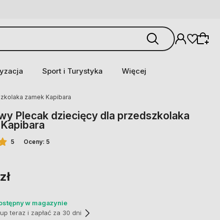
yzacja
Sport i Turystyka
Więcej
szkolaka zamek Kapibara
wy Plecak dziecięcy dla przedszkolaka
Kapibara
5
Oceny: 5
zł
dostępny w magazynie
p teraz i zapłać za 30 dni