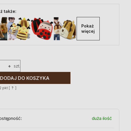
ź także:
Pokaż 
więcej
+
szt.
DODAJ DO KOSZYKA
2
pkt [
?
]
ostępność:
duża ilość