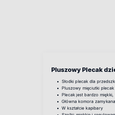
Pluszowy Plecak dzi
Słodki plecak dla przedsz
Pluszowy mięciutki plecak 
Plecak jest bardzo miękk
Główna komora zamykan
W kształcie kapibary
Szelki: miękkie i regulowa