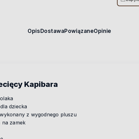
Opis
Dostawa
Powiązane
Opinie
ecięcy Kapibara
kolaka
dla dziecka
i, wykonany z wygodnego pluszu
a na zamek
ne