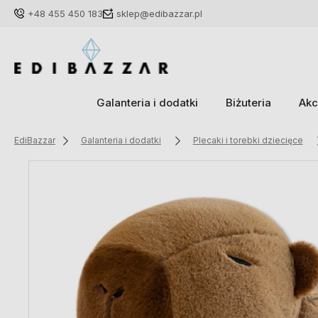
+48 455 450 183
sklep@edibazzar.pl
Galanteria i dodatki
Biżuteria
Akc
EdiBazzar
Galanteria i dodatki
Plecaki i torebki dziecięce