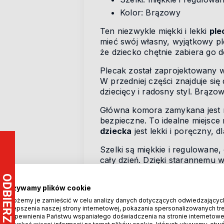
Kolor: Brązowy
Ten niezwykle miękki i lekki
ple
mieć swój własny, wyjątkowy p
że dziecko chętnie zabiera go 
Plecak został zaprojektowany w
W przedniej części znajduje się
dziecięcy i radosny styl. Brązo
Główna komora zamykana jest n
bezpieczne. To idealne miejsce
dziecka
jest lekki i poręczny, 
Szelki są miękkie i regulowan
cały dzień. Dzięki starannemu w
użytkowaniu.
Uroczy
plecak w kształcie kap
Używamy plików cookie
praktyczny element garderoby, 
Możemy je zamieścić w celu analizy danych dotyczących odwiedzającyc
ulepszenia naszej strony internetowej, pokazania spersonalizowanych treś
wszędzie ze sobą.
zapewnienia Państwu wspaniałego doświadczenia na stronie internetowe