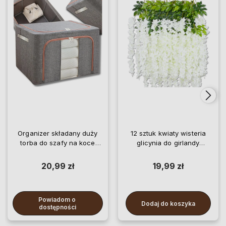
Organizer składany duży
12 sztuk kwiaty wisteria
torba do szafy na koce
glicynia do girlandy
pościel ubrania
wiszące
20,99 zł
19,99 zł
Powiadom o 
Dodaj do koszyka
dostępności