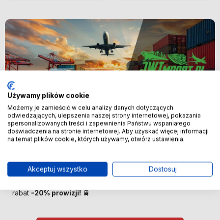
Używamy plików cookie
Możemy je zamieścić w celu analizy danych dotyczących
odwiedzających, ulepszenia naszej strony internetowej, pokazania
spersonalizowanych treści i zapewnienia Państwu wspaniałego
Nowość
doświadczenia na stronie internetowej. Aby uzyskać więcej informacji
na temat plików cookie, których używamy, otwórz ustawienia.
🚢 Bezpośredni import z Chin –
oszczędzaj więcej! 🚢
Akceptuj wszystko
Dostosuj
🚆 Importuj taniej! Pierwszych 100 klientów otrzyma
rabat
-20% prowizji!
🚆