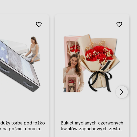
Do ulubionych
Do ulubion
 duży torba pod łóżko
Bukiet mydlanych czerwonych
y na pościel ubrania
kwiatów zapachowych zestaw
solidny
prezent