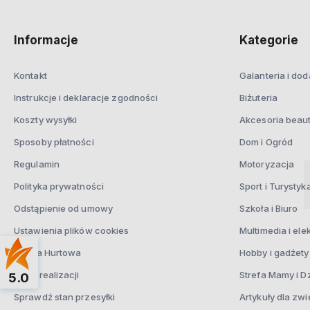
Informacje
Kategorie
Kontakt
Galanteria i dod
Instrukcje i deklaracje zgodności
Biżuteria
Koszty wysyłki
Akcesoria beau
Sposoby płatności
Dom i Ogród
Regulamin
Motoryzacja
Polityka prywatności
Sport i Turystyk
Odstąpienie od umowy
Szkoła i Biuro
Ustawienia plików cookies
Multimedia i ele
Oferta Hurtowa
Hobby i gadżety
Czas realizacji
Strefa Mamy i D
5.0
Sprawdź stan przesyłki
Artykuły dla zwi