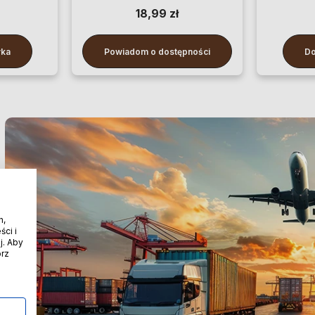
100 cm
18,99 zł
yka
Powiadom o dostępności
Do
h,
ci i
j. Aby
órz