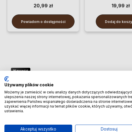
20,99 zł
19,99 zł
Powiadom o dostępności
Dodaj do kosz
Nowość
🚢 Bezpośredni import z Chin
Używamy plików cookie
– oszczędzaj więcej! 🚢
Możemy je zamieścić w celu analizy danych dotyczących odwiedzającyc
ulepszenia naszej strony internetowej, pokazania spersonalizowanych treś
zapewnienia Państwu wspaniałego doświadczenia na stronie internetowe
🚆 Importuj taniej! Pierwszych 100 klientów
uzyskać więcej informacji na temat plików cookie, których używamy, otw
ustawienia.
otrzyma rabat
-20% prowizji!
🚆
Akceptuj wszystko
Dostosuj