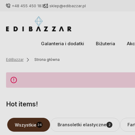
+48 455 450 183
sklep@edibazzar.pl
Galanteria i dodatki
Biżuteria
Akc
EdiBazzar
Strona główna
Hot items!
Bransoletki elastyczne
Far
Wszystkie
24
2