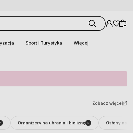
yzacja
Sport i Turystyka
Więcej
Zobacz więcej
Organizery na ubrania i bieliznę
Osłony na s
2
5