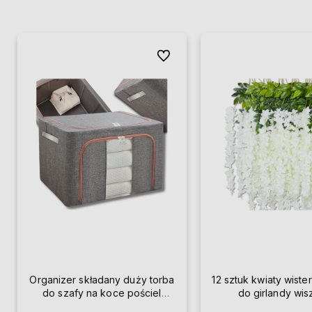
Do ulubionych
Organizer składany duży torba
12 sztuk kwiaty wister
do szafy na koce pościel
do girlandy wi
ubrania