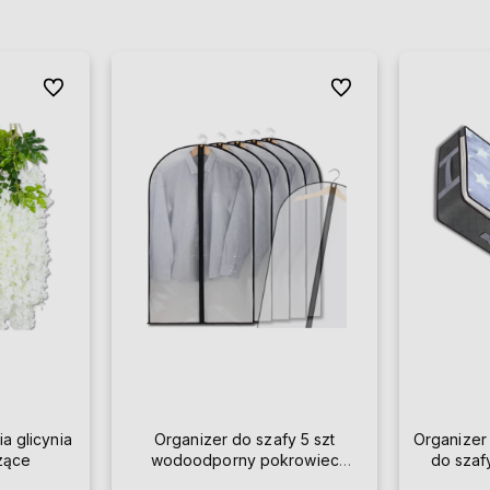
Do ulubionych
Do ulubionych
ia glicynia
Organizer do szafy 5 szt
Organizer
szące
wodoodporny pokrowiec
do szaf
przezroczysty na ubrania 60 x