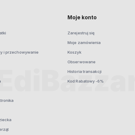
prywatności
Moje konto
atki
Zarejestruj się
Moje zamówienia
ty i przechowywanie
Koszyk
Obserwowane
Historia transakcji
a
Kod Rabatowy -6%
ktronika
ziecka
erząt