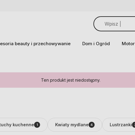
esoria beauty i przechowywanie
Dom i Ogród
Motor
Ten produkt jest niedostępny.
tuchy kuchenne
Kwiaty mydlane
Lustrzanki
1
4